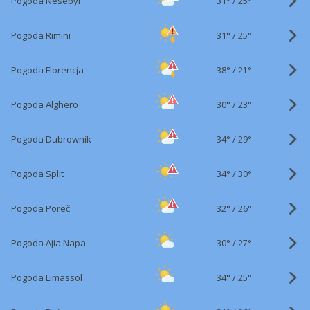
31°
/
Pogoda Nesebyr
25°
31°
/
Pogoda Rimini
25°
38°
/
Pogoda Florencja
21°
30°
/
Pogoda Alghero
23°
34°
/
Pogoda Dubrownik
29°
34°
/
Pogoda Split
30°
32°
/
Pogoda Poreč
26°
30°
/
Pogoda Ajia Napa
27°
34°
/
Pogoda Limassol
25°