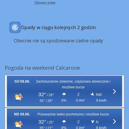
Słonecznie
Opady w ciągu kolejnych 2 godzin
Obecnie nie są spodziewane żadne opady
Pogoda na weekend Calcarone
SO 08.08.
Zachmurzenie zmienne, częściowo słonecznie i
możliwe burze
32°
NW
/
26°
0%
0 l/m²
9 km/h
35° / 28°
ND 09.08.
Przeważnie lekko pochmurno i możliwe burze
32°
N
/
25°
0%
0 l/m²
8 km/h
35° / 27°