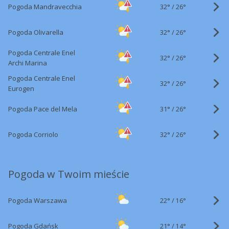
32°
/
Pogoda Mandravecchia
26°
32°
/
Pogoda Olivarella
26°
Pogoda Centrale Enel
32°
/
26°
Archi Marina
Pogoda Centrale Enel
32°
/
26°
Eurogen
31°
/
Pogoda Pace del Mela
26°
32°
/
Pogoda Corriolo
26°
Pogoda w Twoim mieście
22°
/
Pogoda Warszawa
16°
21°
/
Pogoda Gdańsk
14°