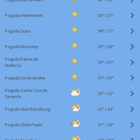
35°
/
Pogoda Hammamet
27°
34°
/
Pogoda Susa
27°
32°
/
Pogoda Monastyr
28°
Pogoda Palma de
33°
/
27°
Mallorca
31°
/
Pogoda Lloret de Mar
25°
Pogoda Santa Cruz de
25°
/
22°
Tenerife
32°
/
Pogoda Slanchev Bryag
24°
31°
/
Pogoda Złote Piaski
26°