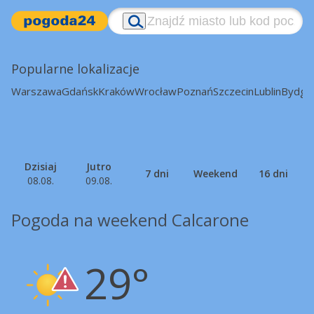
Popularne lokalizacje
Warszawa
Gdańsk
Kraków
Wrocław
Poznań
Szczecin
Lublin
Bydgo
Dzisiaj
Jutro
7 dni
Weekend
16 dni
08.08.
09.08.
Pogoda na weekend Calcarone
29°