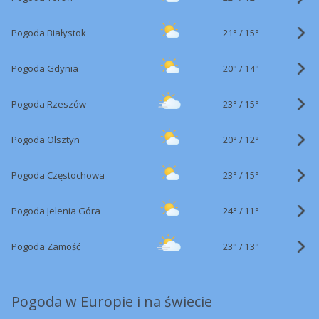
21°
/
Pogoda Białystok
15°
20°
/
Pogoda Gdynia
14°
23°
/
Pogoda Rzeszów
15°
20°
/
Pogoda Olsztyn
12°
23°
/
Pogoda Częstochowa
15°
24°
/
Pogoda Jelenia Góra
11°
23°
/
Pogoda Zamość
13°
Pogoda w Europie i na świecie