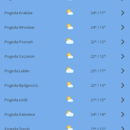
24°
/
Pogoda Kraków
17°
24°
/
Pogoda Wrocław
13°
22°
/
Pogoda Poznań
12°
22°
/
Pogoda Szczecin
12°
23°
/
Pogoda Lublin
17°
22°
/
Pogoda Bydgoszcz
13°
21°
/
Pogoda Łódź
15°
24°
/
Pogoda Katowice
16°
22°
/
Pogoda Toruń
12°