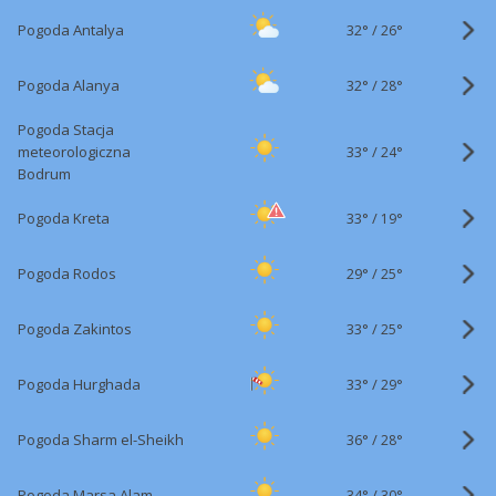
32°
/
Pogoda Antalya
26°
32°
/
Pogoda Alanya
28°
Pogoda Stacja
33°
/
meteorologiczna
24°
Bodrum
33°
/
Pogoda Kreta
19°
29°
/
Pogoda Rodos
25°
33°
/
Pogoda Zakintos
25°
33°
/
Pogoda Hurghada
29°
36°
/
Pogoda Sharm el-Sheikh
28°
34°
/
Pogoda Marsa Alam
30°