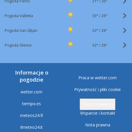
31°
/
Pogoda Pafos
26°
33°
/
Pogoda Valletta
28°
32°
/
Pogoda San Ġiljan
28°
32°
/
Pogoda Sliema
28°
Informacje o
Praca w wetter.com
pogodzie
Prywatność i pliki cookie
wetter.com
tiempo.es
Otwórz ustawienia
Wsparcie i kontakt
meteos24.fr
Nota prawna
ilmeteo24.it