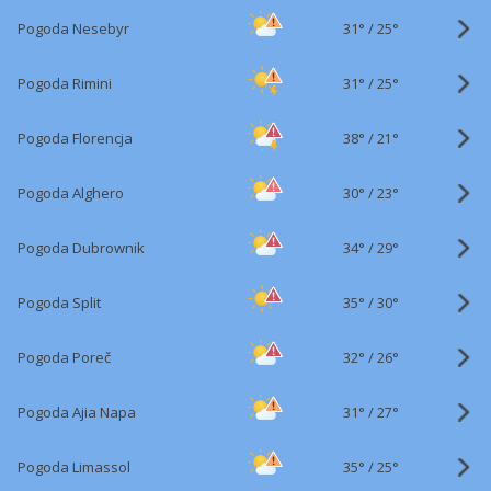
31°
/
Pogoda Nesebyr
25°
31°
/
Pogoda Rimini
25°
38°
/
Pogoda Florencja
21°
30°
/
Pogoda Alghero
23°
34°
/
Pogoda Dubrownik
29°
35°
/
Pogoda Split
30°
32°
/
Pogoda Poreč
26°
31°
/
Pogoda Ajia Napa
27°
35°
/
Pogoda Limassol
25°