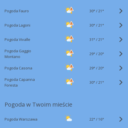
30°
/
Pogoda Fauro
21°
30°
/
Pogoda Lagoni
21°
31°
/
Pogoda Vivalle
21°
Pogoda Gaggio
29°
/
20°
Montano
29°
/
Pogoda Casona
20°
Pogoda Capanna
30°
/
21°
Foresta
Pogoda w Twoim mieście
22°
/
Pogoda Warszawa
16°