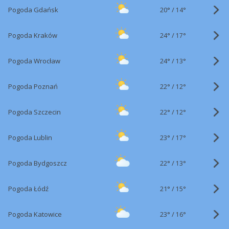
20°
/
Pogoda Gdańsk
14°
24°
/
Pogoda Kraków
17°
24°
/
Pogoda Wrocław
13°
22°
/
Pogoda Poznań
12°
22°
/
Pogoda Szczecin
12°
23°
/
Pogoda Lublin
17°
22°
/
Pogoda Bydgoszcz
13°
21°
/
Pogoda Łódź
15°
23°
/
Pogoda Katowice
16°