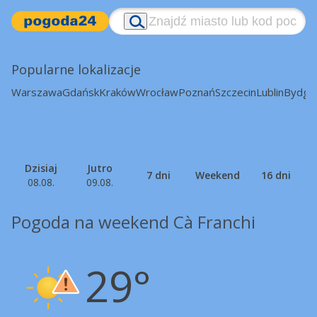
Popularne lokalizacje
Warszawa
Gdańsk
Kraków
Wrocław
Poznań
Szczecin
Lublin
Bydgo
Dzisiaj
Jutro
7 dni
Weekend
16 dni
08.08.
09.08.
Pogoda na weekend Cà Franchi
29°