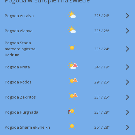
Pogoda w Europie i na świecie
32°
/
Pogoda Antalya
26°
33°
/
Pogoda Alanya
28°
Pogoda Stacja
33°
/
meteorologiczna
24°
Bodrum
34°
/
Pogoda Kreta
19°
29°
/
Pogoda Rodos
25°
33°
/
Pogoda Zakintos
25°
33°
/
Pogoda Hurghada
29°
36°
/
Pogoda Sharm el-Sheikh
28°