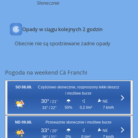
Słonecznie
Opady w ciągu kolejnych 2 godzin
Obecnie nie są spodziewane żadne opady
Pogoda na weekend Cà Franchi
SO 08.08.
Częściowo słonecznie, rozproszony lekki deszcz
i możliwe burze
30°
NE
/
21°
50%
0,2 l/m²
7 km/h
33° / 22°
ND 09.08.
Przeważnie słonecznie i możliwe burze
33°
NE
/
20°
0%
0 l/m²
7 km/h
36° / 21°