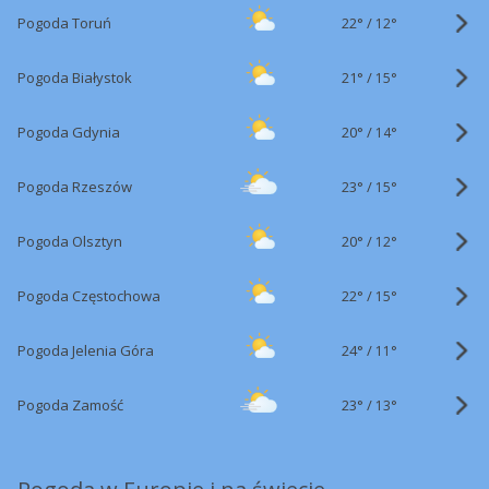
22°
/
Pogoda Toruń
12°
21°
/
Pogoda Białystok
15°
20°
/
Pogoda Gdynia
14°
23°
/
Pogoda Rzeszów
15°
20°
/
Pogoda Olsztyn
12°
22°
/
Pogoda Częstochowa
15°
24°
/
Pogoda Jelenia Góra
11°
23°
/
Pogoda Zamość
13°