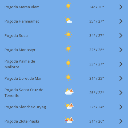
34°
/
Pogoda Marsa Alam
30°
35°
/
Pogoda Hammamet
27°
34°
/
Pogoda Susa
27°
32°
/
Pogoda Monastyr
28°
Pogoda Palma de
33°
/
27°
Mallorca
31°
/
Pogoda Lloret de Mar
25°
Pogoda Santa Cruz de
25°
/
22°
Tenerife
32°
/
Pogoda Slanchev Bryag
24°
31°
/
Pogoda Złote Piaski
26°