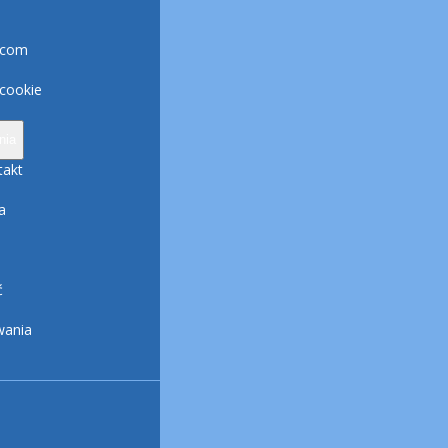
.com
 cookie
nia
takt
a
ć
wania