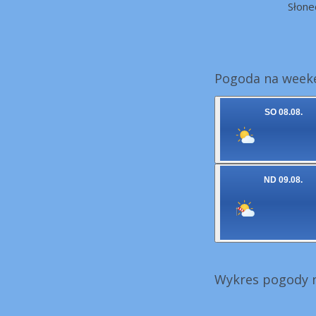
Słone
Pogoda na week
SO 08.08.
ND 09.08.
Wykres pogody n