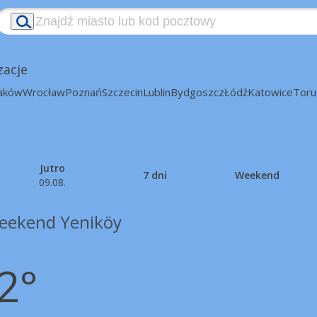
zacje
aków
Wrocław
Poznań
Szczecin
Lublin
Bydgoszcz
Łódź
Katowice
Toru
Jutro
7 dni
Weekend
09.08.
eekend Yeniköy
2°