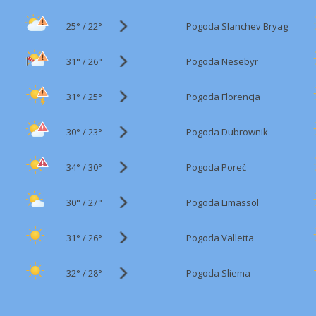
25°
/
Pogoda Slanchev Bryag
22°
31°
/
Pogoda Nesebyr
26°
31°
/
Pogoda Florencja
25°
30°
/
Pogoda Dubrownik
23°
34°
/
Pogoda Poreč
30°
30°
/
Pogoda Limassol
27°
31°
/
Pogoda Valletta
26°
32°
/
Pogoda Sliema
28°