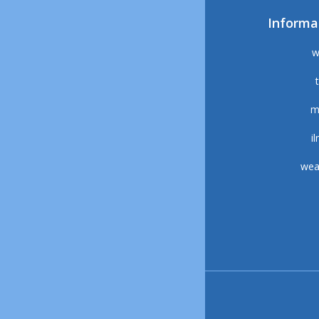
Informa
w
m
i
wea