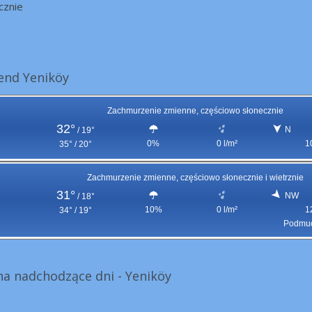
cznie
end Yeniköy
Zachmurzenie zmienne, częściowo słonecznie
32°
N
/
19°
0%
0 l/m²
1
35° / 20°
Zachmurzenie zmienne, częściowo słonecznie i wietrznie
31°
NW
/
18°
10%
0 l/m²
1
34° / 19°
Podmuc
a nadchodzące dni - Yeniköy