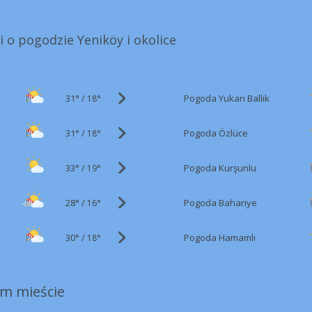
i o pogodzie Yeniköy i okolice
31°
/
Pogoda Yukarı Ballık
18°
31°
/
Pogoda Özlüce
18°
33°
/
Pogoda Kurşunlu
19°
28°
/
Pogoda Bahariye
16°
30°
/
Pogoda Hamamlı
18°
m mieście