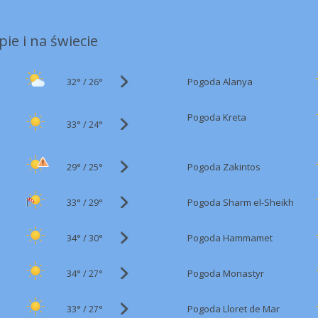
ie i na świecie
32°
/
Pogoda Alanya
26°
Pogoda Kreta
33°
/
24°
29°
/
Pogoda Zakintos
25°
33°
/
Pogoda Sharm el-Sheikh
29°
34°
/
Pogoda Hammamet
30°
34°
/
Pogoda Monastyr
27°
33°
/
Pogoda Lloret de Mar
27°