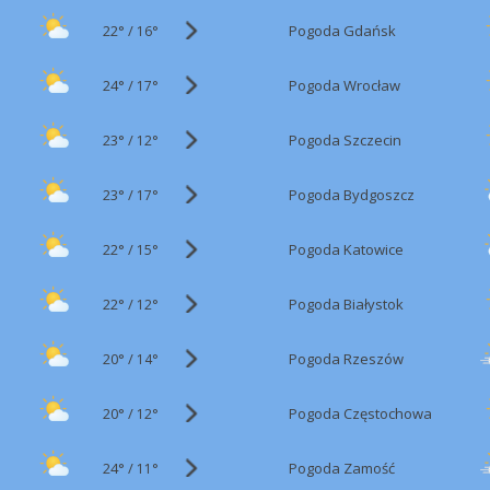
22°
/
Pogoda Gdańsk
16°
24°
/
Pogoda Wrocław
17°
23°
/
Pogoda Szczecin
12°
23°
/
Pogoda Bydgoszcz
17°
22°
/
Pogoda Katowice
15°
22°
/
Pogoda Białystok
12°
20°
/
Pogoda Rzeszów
14°
20°
/
Pogoda Częstochowa
12°
24°
/
Pogoda Zamość
11°