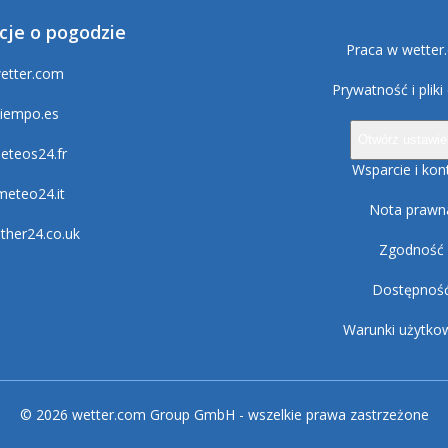
cje o pogodzie
Praca w wetter
etter.com
Prywatność i pliki
tiempo.es
Otwórz ustawie
eteos24.fr
Wsparcie i kon
lmeteo24.it
Nota prawn
ther24.co.uk
Zgodność
Dostępnoś
Warunki użytko
© 2026 wetter.com Group GmbH - wszelkie prawa zastrzeżone