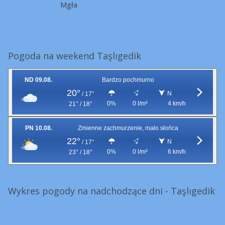
Mgła
Pogoda na weekend Taşlıgedik
ND 09.08.
Bardzo pochmurno
20°
N
/
17°
0%
0 l/m²
4 km/h
21° / 18°
PN 10.08.
Zmienne zachmurzenie, mało słońca
22°
N
/
17°
0%
0 l/m²
6 km/h
23° / 18°
Wykres pogody na nadchodzące dni - Taşlıgedik