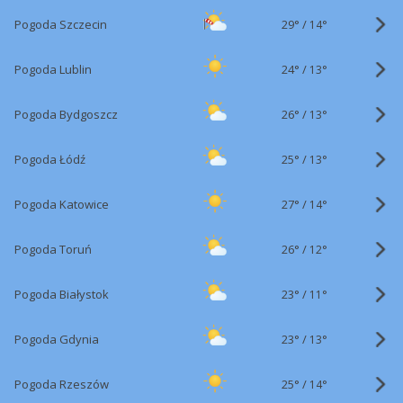
29°
/
Pogoda Szczecin
14°
24°
/
Pogoda Lublin
13°
26°
/
Pogoda Bydgoszcz
13°
25°
/
Pogoda Łódź
13°
27°
/
Pogoda Katowice
14°
26°
/
Pogoda Toruń
12°
23°
/
Pogoda Białystok
11°
23°
/
Pogoda Gdynia
13°
25°
/
Pogoda Rzeszów
14°