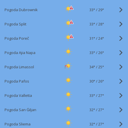
33°
/
Pogoda Dubrownik
29°
33°
/
Pogoda Split
28°
31°
/
Pogoda Poreč
24°
33°
/
Pogoda Ajia Napa
26°
34°
/
Pogoda Limassol
25°
30°
/
Pogoda Pafos
26°
33°
/
Pogoda Valletta
27°
32°
/
Pogoda San Ġiljan
27°
32°
/
Pogoda Sliema
27°