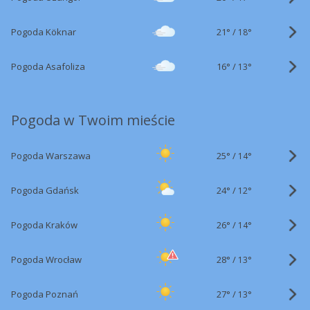
21°
/
Pogoda Köknar
18°
16°
/
Pogoda Asafoliza
13°
Pogoda w Twoim mieście
25°
/
Pogoda Warszawa
14°
24°
/
Pogoda Gdańsk
12°
26°
/
Pogoda Kraków
14°
28°
/
Pogoda Wrocław
13°
27°
/
Pogoda Poznań
13°