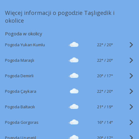
Więcej informacji o pogodzie Taşlıgedik i
okolice
Pogoda w okolicy
22°
/
Pogoda Yukarı Kumlu
20°
22°
/
Pogoda Maraşlı
20°
20°
/
Pogoda Demirli
17°
22°
/
Pogoda Çaykara
20°
21°
/
Pogoda Baltacılı
19°
16°
/
Pogoda Gorgoras
14°
20°
/
Pogoda Uzungöl
17°