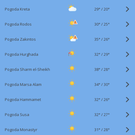
29°
/
Pogoda Kreta
20°
30°
/
Pogoda Rodos
25°
35°
/
Pogoda Zakintos
26°
32°
/
Pogoda Hurghada
29°
38°
/
Pogoda Sharm el-Sheikh
28°
34°
/
Pogoda Marsa Alam
30°
32°
/
Pogoda Hammamet
26°
32°
/
Pogoda Susa
27°
31°
/
Pogoda Monastyr
28°