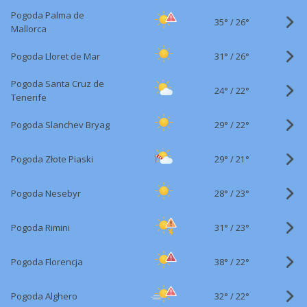
Pogoda Palma de
35°
/
26°
Mallorca
31°
/
Pogoda Lloret de Mar
26°
Pogoda Santa Cruz de
24°
/
22°
Tenerife
29°
/
Pogoda Slanchev Bryag
22°
29°
/
Pogoda Złote Piaski
21°
28°
/
Pogoda Nesebyr
23°
31°
/
Pogoda Rimini
23°
38°
/
Pogoda Florencja
22°
32°
/
Pogoda Alghero
22°