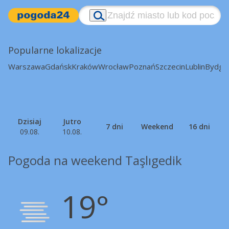
Popularne lokalizacje
Warszawa
Gdańsk
Kraków
Wrocław
Poznań
Szczecin
Lublin
Bydgo
Dzisiaj
Jutro
7 dni
Weekend
16 dni
09.08.
10.08.
Pogoda na weekend Taşlıgedik
19°