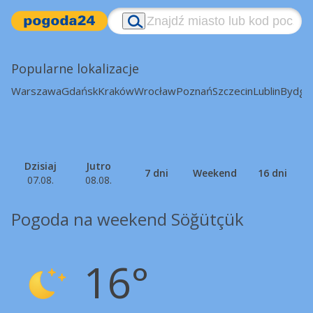
Popularne lokalizacje
Warszawa
Gdańsk
Kraków
Wrocław
Poznań
Szczecin
Lublin
Bydgo
Dzisiaj
Jutro
7 dni
Weekend
16 dni
07.08.
08.08.
Pogoda na weekend Söğütçük
16°