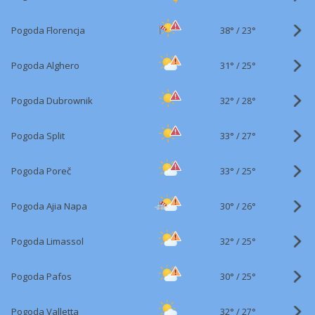
38°
/
Pogoda Florencja
23°
31°
/
Pogoda Alghero
25°
32°
/
Pogoda Dubrownik
28°
33°
/
Pogoda Split
27°
33°
/
Pogoda Poreč
25°
30°
/
Pogoda Ajia Napa
26°
32°
/
Pogoda Limassol
25°
30°
/
Pogoda Pafos
25°
32°
/
Pogoda Valletta
27°