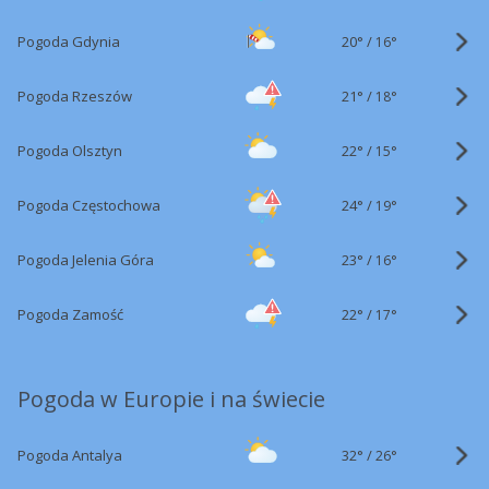
20°
/
Pogoda Gdynia
16°
21°
/
Pogoda Rzeszów
18°
22°
/
Pogoda Olsztyn
15°
24°
/
Pogoda Częstochowa
19°
23°
/
Pogoda Jelenia Góra
16°
22°
/
Pogoda Zamość
17°
Pogoda w Europie i na świecie
32°
/
Pogoda Antalya
26°