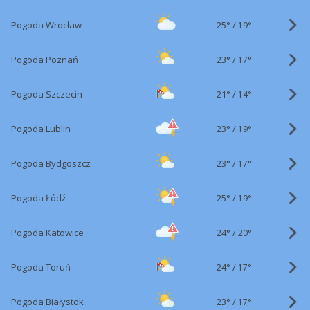
25°
/
Pogoda Wrocław
19°
23°
/
Pogoda Poznań
17°
21°
/
Pogoda Szczecin
14°
23°
/
Pogoda Lublin
19°
23°
/
Pogoda Bydgoszcz
17°
25°
/
Pogoda Łódź
19°
24°
/
Pogoda Katowice
20°
24°
/
Pogoda Toruń
17°
23°
/
Pogoda Białystok
17°