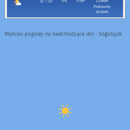
0%
0 l/m²
13 km/h
31° / 16°
Podmuchy
44 km/h
Wykres pogody na nadchodzące dni - Söğütçük