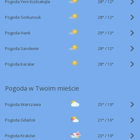
28°
/
Pogoda Yeni Kızılcakışla
12°
28°
/
Pogoda Sorkuncuk
12°
29°
/
Pogoda Hanlı
13°
28°
/
Pogoda Sarıdemir
12°
28°
/
Pogoda Karalar
13°
Pogoda w Twoim mieście
25°
/
Pogoda Warszawa
19°
21°
/
Pogoda Gdańsk
16°
23°
/
Pogoda Kraków
19°