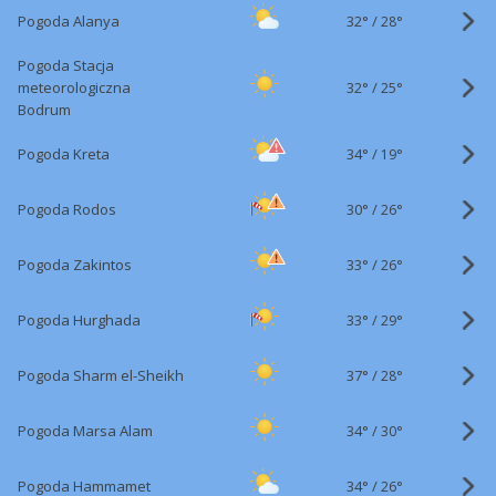
32°
/
Pogoda Alanya
28°
Pogoda Stacja
32°
/
meteorologiczna
25°
Bodrum
34°
/
Pogoda Kreta
19°
30°
/
Pogoda Rodos
26°
33°
/
Pogoda Zakintos
26°
33°
/
Pogoda Hurghada
29°
37°
/
Pogoda Sharm el-Sheikh
28°
34°
/
Pogoda Marsa Alam
30°
34°
/
Pogoda Hammamet
26°