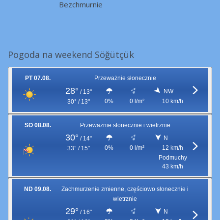
Bezchmurnie
Pogoda na weekend Söğütçük
PT 07.08.
Przeważnie słonecznie
28°
NW
/
13°
0%
0 l/m²
10 km/h
30° / 13°
SO 08.08.
Przeważnie słonecznie i wietrznie
30°
N
/
14°
0%
0 l/m²
12 km/h
33° / 15°
Podmuchy
43 km/h
ND 09.08.
Zachmurzenie zmienne, częściowo słonecznie i
wietrznie
29°
N
/
16°