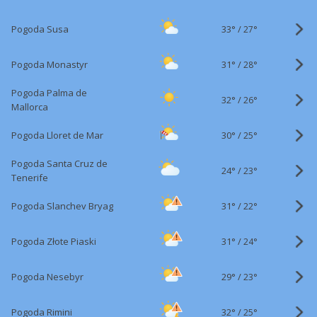
33°
/
Pogoda Susa
27°
31°
/
Pogoda Monastyr
28°
Pogoda Palma de
32°
/
26°
Mallorca
30°
/
Pogoda Lloret de Mar
25°
Pogoda Santa Cruz de
24°
/
23°
Tenerife
31°
/
Pogoda Slanchev Bryag
22°
31°
/
Pogoda Złote Piaski
24°
29°
/
Pogoda Nesebyr
23°
32°
/
Pogoda Rimini
25°