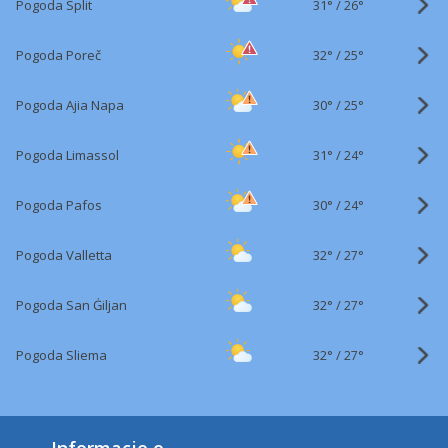
31°
/
Pogoda Split
26°
32°
/
Pogoda Poreč
25°
30°
/
Pogoda Ajia Napa
25°
31°
/
Pogoda Limassol
24°
30°
/
Pogoda Pafos
24°
32°
/
Pogoda Valletta
27°
32°
/
Pogoda San Ġiljan
27°
32°
/
Pogoda Sliema
27°