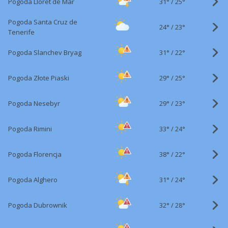
31°
/
Pogoda Lloret de Mar
25°
Pogoda Santa Cruz de
24°
/
23°
Tenerife
31°
/
Pogoda Slanchev Bryag
22°
29°
/
Pogoda Złote Piaski
25°
29°
/
Pogoda Nesebyr
23°
33°
/
Pogoda Rimini
24°
38°
/
Pogoda Florencja
22°
31°
/
Pogoda Alghero
24°
32°
/
Pogoda Dubrownik
28°