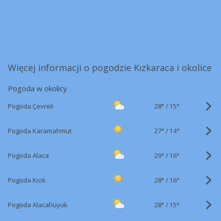
Więcej informacji o pogodzie Kızkaraca i okolice
Pogoda w okolicy
28°
/
Pogoda Çevreli
15°
27°
/
Pogoda Karamahmut
14°
29°
/
Pogoda Alaca
16°
28°
/
Pogoda Kıcılı
16°
28°
/
Pogoda Alacahüyük
15°