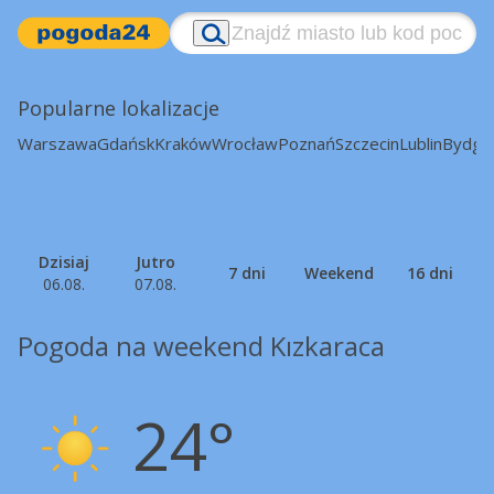
Popularne lokalizacje
Warszawa
Gdańsk
Kraków
Wrocław
Poznań
Szczecin
Lublin
Bydgo
Dzisiaj
Jutro
7 dni
Weekend
16 dni
06.08.
07.08.
Pogoda na weekend Kızkaraca
24°