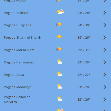
29°
/
Pogoda Rodos
26°
33°
/
Pogoda Zakintos
26°
34°
/
Pogoda Hurghada
30°
36°
/
Pogoda Sharm el-Sheikh
29°
35°
/
Pogoda Marsa Alam
31°
33°
/
Pogoda Hammamet
26°
32°
/
Pogoda Susa
27°
31°
/
Pogoda Monastyr
28°
Pogoda Palma de
32°
/
26°
Mallorca