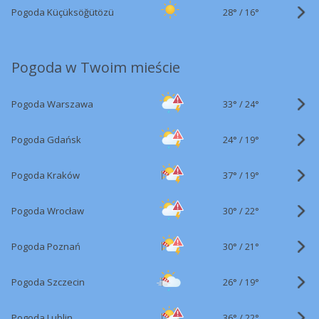
28°
/
Pogoda Küçüksöğütözü
16°
Pogoda w Twoim mieście
33°
/
Pogoda Warszawa
24°
24°
/
Pogoda Gdańsk
19°
37°
/
Pogoda Kraków
19°
30°
/
Pogoda Wrocław
22°
30°
/
Pogoda Poznań
21°
26°
/
Pogoda Szczecin
19°
36°
/
Pogoda Lublin
22°