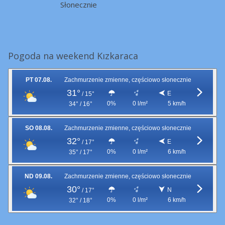
Słonecznie
Pogoda na weekend Kızkaraca
PT 07.08.
Zachmurzenie zmienne, częściowo słonecznie
31°
E
/
15°
0%
0 l/m²
5 km/h
34° / 16°
SO 08.08.
Zachmurzenie zmienne, częściowo słonecznie
32°
E
/
17°
0%
0 l/m²
6 km/h
35° / 17°
ND 09.08.
Zachmurzenie zmienne, częściowo słonecznie
30°
N
/
17°
0%
0 l/m²
6 km/h
32° / 18°