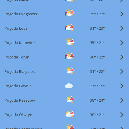
29°
/
Pogoda Bydgoszcz
22°
31°
/
Pogoda Łódź
23°
35°
/
Pogoda Katowice
21°
30°
/
Pogoda Toruń
22°
31°
/
Pogoda Białystok
22°
23°
/
Pogoda Gdynia
19°
38°
/
Pogoda Rzeszów
24°
30°
/
Pogoda Olsztyn
21°
34°
/