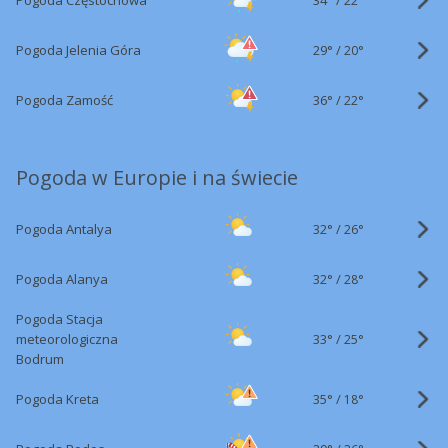
Pogoda Częstochowa
22°
29°
/
Pogoda Jelenia Góra
20°
36°
/
Pogoda Zamość
22°
Pogoda w Europie i na świecie
32°
/
Pogoda Antalya
26°
32°
/
Pogoda Alanya
28°
Pogoda Stacja
33°
/
meteorologiczna
25°
Bodrum
35°
/
Pogoda Kreta
18°