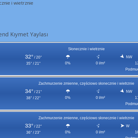
cznie i wietrznie
nd Kıymet Yaylası
Słonecznie i wietrznie
32°
NW
/
20°
0%
0 l/m²
1
35° / 21°
Podmuc
Zachmurzenie zmienne, częściowo słonecznie i wietrznie
34°
NW
/
21°
0%
0 l/m²
1
38° / 22°
Podmuc
Zachmurzenie zmienne, częściowo słonecznie i wietrznie
33°
W
/
22°
0%
0 l/m²
1
36° / 23°