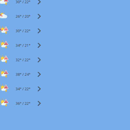
30°
/
22°
26°
/
20°
30°
/
22°
34°
/
21°
32°
/
22°
38°
/
24°
34°
/
22°
36°
/
22°