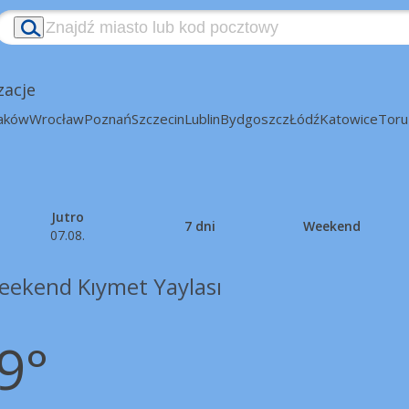
zacje
aków
Wrocław
Poznań
Szczecin
Lublin
Bydgoszcz
Łódź
Katowice
Toru
Jutro
7 dni
Weekend
07.08.
eekend Kıymet Yaylası
9°