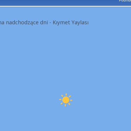
Podmuc
a nadchodzące dni - Kıymet Yaylası