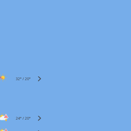
32°
/
20°
24°
/
20°