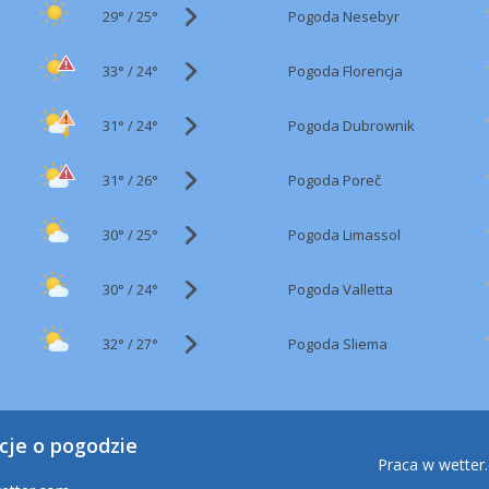
29°
/
Pogoda Nesebyr
25°
33°
/
Pogoda Florencja
24°
31°
/
Pogoda Dubrownik
24°
31°
/
Pogoda Poreč
26°
30°
/
Pogoda Limassol
25°
30°
/
Pogoda Valletta
24°
32°
/
Pogoda Sliema
27°
cje o pogodzie
Praca w wetter