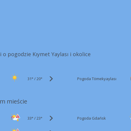
i o pogodzie Kıymet Yaylası i okolice
31°
/
Pogoda Tömekyaylası
20°
m mieście
33°
/
Pogoda Gdańsk
23°