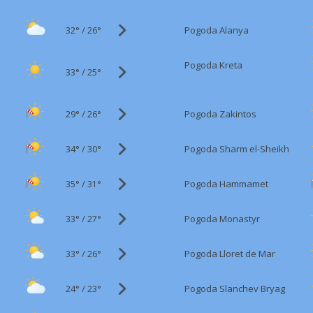
32°
/
Pogoda Alanya
26°
Pogoda Kreta
33°
/
25°
29°
/
Pogoda Zakintos
26°
34°
/
Pogoda Sharm el-Sheikh
30°
35°
/
Pogoda Hammamet
31°
33°
/
Pogoda Monastyr
27°
33°
/
Pogoda Lloret de Mar
26°
24°
/
Pogoda Slanchev Bryag
23°