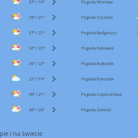
37°
/
Pogoda Wrocław
19°
29°
/
Pogoda Szczecin
21°
37°
/
Pogoda Bydgoszcz
22°
32°
/
Pogoda Katowice
23°
30°
/
Pogoda Białystok
22°
22°
/
Pogoda Rzeszów
19°
30°
/
Pogoda Częstochowa
21°
30°
/
Pogoda Zamość
20°
ie i na świecie