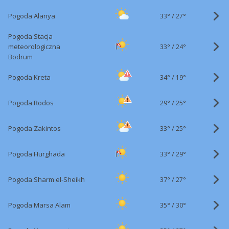
33°
/
Pogoda Alanya
27°
Pogoda Stacja
33°
/
meteorologiczna
24°
Bodrum
34°
/
Pogoda Kreta
19°
29°
/
Pogoda Rodos
25°
33°
/
Pogoda Zakintos
25°
33°
/
Pogoda Hurghada
29°
37°
/
Pogoda Sharm el-Sheikh
27°
35°
/
Pogoda Marsa Alam
30°