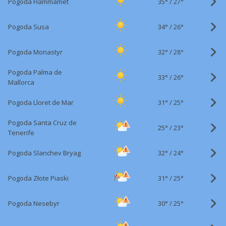
35°
/
Pogoda Hammamet
27°
34°
/
Pogoda Susa
26°
32°
/
Pogoda Monastyr
28°
Pogoda Palma de
33°
/
26°
Mallorca
31°
/
Pogoda Lloret de Mar
25°
Pogoda Santa Cruz de
25°
/
23°
Tenerife
32°
/
Pogoda Slanchev Bryag
24°
31°
/
Pogoda Złote Piaski
25°
30°
/
Pogoda Nesebyr
25°