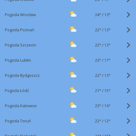
24°
/
Pogoda Wrocław
13°
22°
/
Pogoda Poznań
13°
22°
/
Pogoda Szczecin
13°
23°
/
Pogoda Lublin
17°
22°
/
Pogoda Bydgoszcz
13°
21°
/
Pogoda Łódź
15°
23°
/
Pogoda Katowice
16°
22°
/
Pogoda Toruń
12°
21°
/