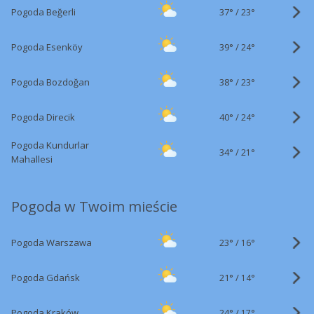
37°
/
Pogoda Beğerli
23°
39°
/
Pogoda Esenköy
24°
38°
/
Pogoda Bozdoğan
23°
40°
/
Pogoda Direcik
24°
Pogoda Kundurlar
34°
/
21°
Mahallesi
Pogoda w Twoim mieście
23°
/
Pogoda Warszawa
16°
21°
/
Pogoda Gdańsk
14°
24°
/
Pogoda Kraków
17°