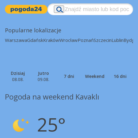
Popularne lokalizacje
Warszawa
Gdańsk
Kraków
Wrocław
Poznań
Szczecin
Lublin
Bydgo
Dzisiaj
Jutro
7 dni
Weekend
16 dni
08.08.
09.08.
Pogoda na weekend Kavaklı
25°