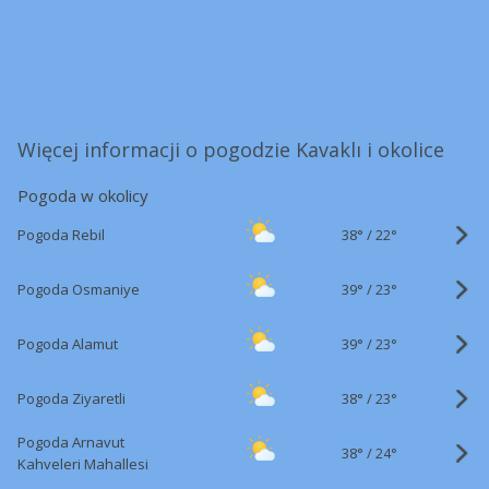
Więcej informacji o pogodzie Kavaklı i okolice
Pogoda w okolicy
38°
/
Pogoda Rebil
22°
39°
/
Pogoda Osmaniye
23°
39°
/
Pogoda Alamut
23°
38°
/
Pogoda Ziyaretli
23°
Pogoda Arnavut
38°
/
24°
Kahveleri Mahallesi