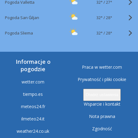
32°
/
Pogoda Valletta
27°
32°
/
Pogoda San Ġiljan
28°
32°
/
Pogoda Sliema
28°
Informacje o
Praca w wetter.com
pogodzie
Prywatność i pliki cookie
wetter.com
tiempo.es
Otwórz ustawienia
Wsparcie i kontakt
meteos24.fr
Nota prawna
ilmeteo24.it
Zgodność
weather24.co.uk