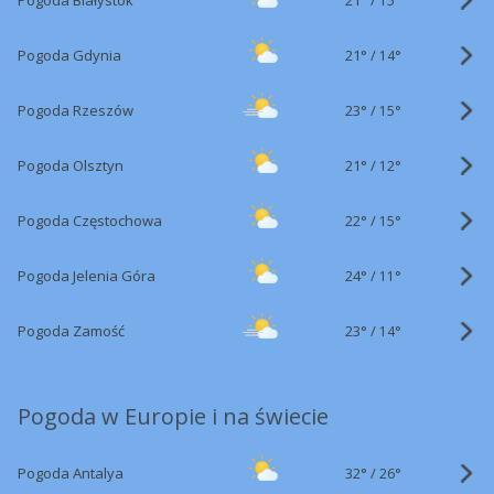
Pogoda Białystok
15°
21°
/
Pogoda Gdynia
14°
23°
/
Pogoda Rzeszów
15°
21°
/
Pogoda Olsztyn
12°
22°
/
Pogoda Częstochowa
15°
24°
/
Pogoda Jelenia Góra
11°
23°
/
Pogoda Zamość
14°
Pogoda w Europie i na świecie
32°
/
Pogoda Antalya
26°