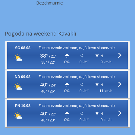
Bezchmurnie
Pogoda na weekend Kavaklı
SO 08.08.
Zachmurzenie zmienne, częściowo słonecznie
38°
N
/
21°
0%
0 l/m²
9 km/h
38° / 22°
ND 09.08.
Zachmurzenie zmienne, częściowo słonecznie
40°
N
/
24°
0%
0 l/m²
11 km/h
40° / 26°
PN 10.08.
Zachmurzenie zmienne, częściowo słonecznie
40°
N
/
22°
0%
0 l/m²
9 km/h
40° / 23°