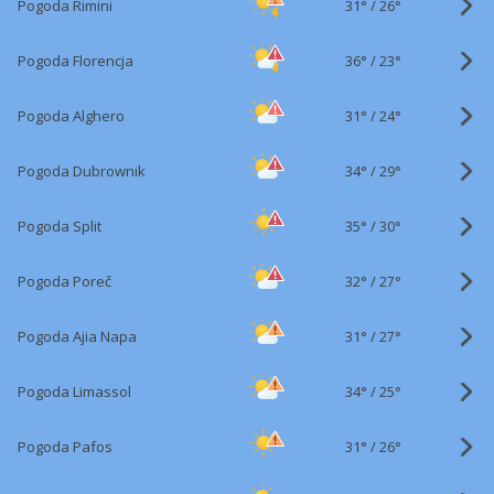
31°
/
Pogoda Rimini
26°
36°
/
Pogoda Florencja
23°
31°
/
Pogoda Alghero
24°
34°
/
Pogoda Dubrownik
29°
35°
/
Pogoda Split
30°
32°
/
Pogoda Poreč
27°
31°
/
Pogoda Ajia Napa
27°
34°
/
Pogoda Limassol
25°
31°
/
Pogoda Pafos
26°