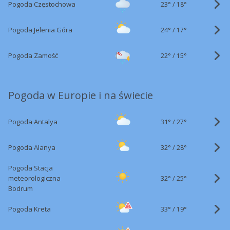
23°
/
Pogoda Częstochowa
18°
24°
/
Pogoda Jelenia Góra
17°
22°
/
Pogoda Zamość
15°
Pogoda w Europie i na świecie
31°
/
Pogoda Antalya
27°
32°
/
Pogoda Alanya
28°
Pogoda Stacja
32°
/
meteorologiczna
25°
Bodrum
33°
/
Pogoda Kreta
19°