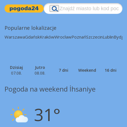
Popularne lokalizacje
Warszawa
Gdańsk
Kraków
Wrocław
Poznań
Szczecin
Lublin
Bydgo
Dzisiaj
Jutro
7 dni
Weekend
16 dni
07.08.
08.08.
Pogoda na weekend İhsaniye
31°