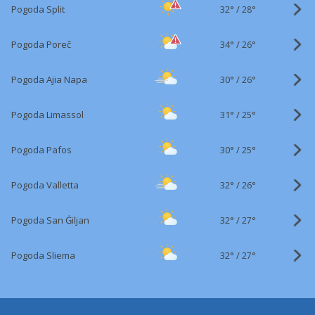
32°
/
Pogoda Split
28°
34°
/
Pogoda Poreč
26°
30°
/
Pogoda Ajia Napa
26°
31°
/
Pogoda Limassol
25°
30°
/
Pogoda Pafos
25°
32°
/
Pogoda Valletta
26°
32°
/
Pogoda San Ġiljan
27°
32°
/
Pogoda Sliema
27°