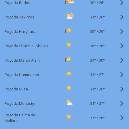
30°
/
Pogoda Rodos
26°
33°
/
Pogoda Zakintos
26°
33°
/
Pogoda Hurghada
29°
36°
/
Pogoda Sharm el-Sheikh
28°
34°
/
Pogoda Marsa Alam
30°
34°
/
Pogoda Hammamet
27°
33°
/
Pogoda Susa
26°
31°
/
Pogoda Monastyr
27°
Pogoda Palma de
33°
/
26°
Mallorca