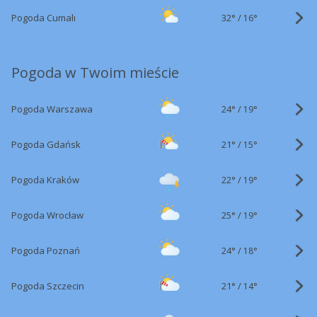
32°
/
Pogoda Cumalı
16°
Pogoda w Twoim mieście
24°
/
Pogoda Warszawa
19°
21°
/
Pogoda Gdańsk
15°
22°
/
Pogoda Kraków
19°
25°
/
Pogoda Wrocław
19°
24°
/
Pogoda Poznań
18°
21°
/
Pogoda Szczecin
14°