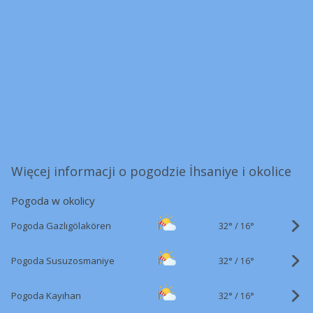
Więcej informacji o pogodzie İhsaniye i okolice
Pogoda w okolicy
32°
/
Pogoda Gazlıgölakören
16°
32°
/
Pogoda Susuzosmaniye
16°
32°
/
Pogoda Kayıhan
16°