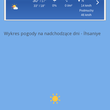
30°
N
/
17°
0%
0 l/m²
14 km/h
33° / 18°
Podmuchy
46 km/h
Wykres pogody na nadchodzące dni - İhsaniye