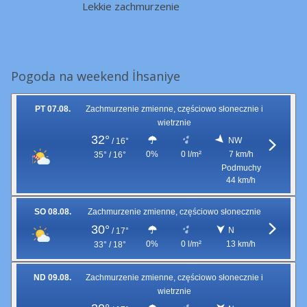
Lekkie zachmurzenie
Pogoda na weekend İhsaniye
PT 07.08.
Zachmurzenie zmienne, częściowo słonecznie i
wietrznie
32°
NW
/
16°
0%
0 l/m²
7 km/h
35° / 16°
Podmuchy
44 km/h
SO 08.08.
Zachmurzenie zmienne, częściowo słonecznie
30°
N
/
17°
0%
0 l/m²
13 km/h
33° / 18°
ND 09.08.
Zachmurzenie zmienne, częściowo słonecznie i
wietrznie