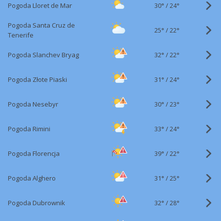
30°
/
Pogoda Lloret de Mar
24°
Pogoda Santa Cruz de
25°
/
22°
Tenerife
32°
/
Pogoda Slanchev Bryag
22°
31°
/
Pogoda Złote Piaski
24°
30°
/
Pogoda Nesebyr
23°
33°
/
Pogoda Rimini
24°
39°
/
Pogoda Florencja
22°
31°
/
Pogoda Alghero
25°
32°
/
Pogoda Dubrownik
28°