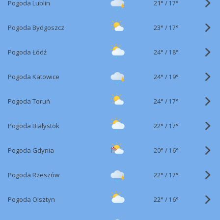
21°
/
Pogoda Lublin
17°
23°
/
Pogoda Bydgoszcz
17°
24°
/
Pogoda Łódź
18°
24°
/
Pogoda Katowice
19°
24°
/
Pogoda Toruń
17°
22°
/
Pogoda Białystok
17°
20°
/
Pogoda Gdynia
16°
22°
/
Pogoda Rzeszów
17°
22°
/
Pogoda Olsztyn
16°