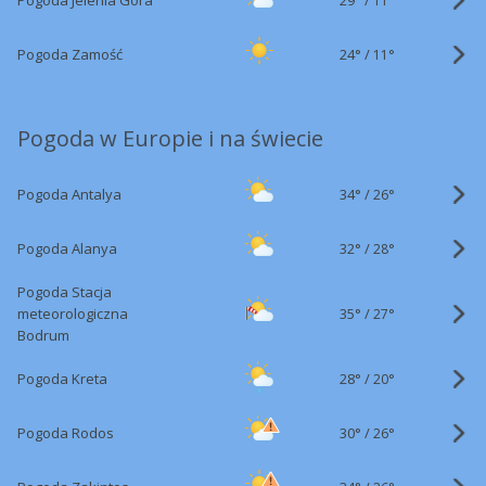
Pogoda Jelenia Góra
11°
24°
/
Pogoda Zamość
11°
Pogoda w Europie i na świecie
34°
/
Pogoda Antalya
26°
32°
/
Pogoda Alanya
28°
Pogoda Stacja
35°
/
meteorologiczna
27°
Bodrum
28°
/
Pogoda Kreta
20°
30°
/
Pogoda Rodos
26°