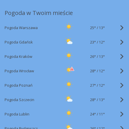
Pogoda w Twoim mieście
25°
/
Pogoda Warszawa
13°
23°
/
Pogoda Gdańsk
12°
26°
/
Pogoda Kraków
13°
28°
/
Pogoda Wrocław
12°
27°
/
Pogoda Poznań
12°
28°
/
Pogoda Szczecin
13°
24°
/
Pogoda Lublin
11°
26°
/
Pogoda Bydgoszcz
12°