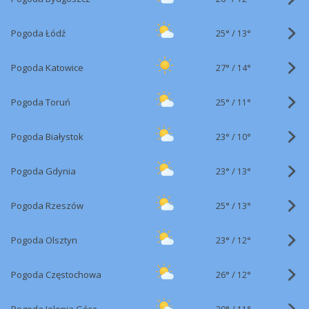
25°
/
Pogoda Łódź
13°
27°
/
Pogoda Katowice
14°
25°
/
Pogoda Toruń
11°
23°
/
Pogoda Białystok
10°
23°
/
Pogoda Gdynia
13°
25°
/
Pogoda Rzeszów
13°
23°
/
Pogoda Olsztyn
12°
26°
/
Pogoda Częstochowa
12°
29°
/