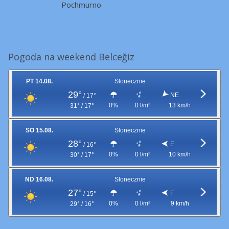
Pochmurno
Pogoda na weekend Belceğiz
PT 14.08.
Słonecznie
29°
NE
/
17°
0%
0 l/m²
13 km/h
31° / 17°
SO 15.08.
Słonecznie
28°
E
/
16°
0%
0 l/m²
10 km/h
30° / 17°
ND 16.08.
Słonecznie
27°
E
/
15°
0%
0 l/m²
9 km/h
29° / 16°