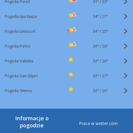
31°
/
Pogoda Poreč
23°
34°
/
Pogoda Ajia Napa
27°
34°
/
Pogoda Limassol
25°
30°
/
Pogoda Pafos
26°
32°
/
Pogoda Valletta
26°
32°
/
Pogoda San Ġiljan
27°
32°
/
Pogoda Sliema
26°
Informacje o
Praca w wetter.com
pogodzie