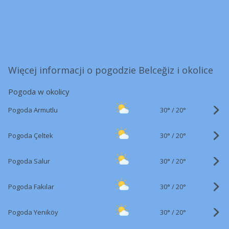
Więcej informacji o pogodzie Belceğiz i okolice
Pogoda w okolicy
30°
/
Pogoda Armutlu
20°
30°
/
Pogoda Çeltek
20°
30°
/
Pogoda Salur
20°
30°
/
Pogoda Fakılar
20°
30°
/
Pogoda Yeniköy
20°