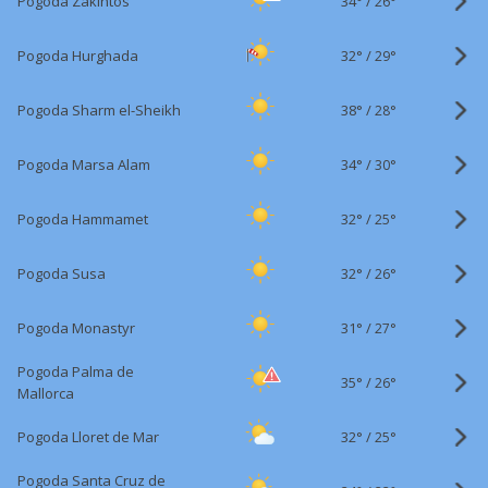
34°
/
Pogoda Zakintos
26°
32°
/
Pogoda Hurghada
29°
38°
/
Pogoda Sharm el-Sheikh
28°
34°
/
Pogoda Marsa Alam
30°
32°
/
Pogoda Hammamet
25°
32°
/
Pogoda Susa
26°
31°
/
Pogoda Monastyr
27°
Pogoda Palma de
35°
/
26°
Mallorca
32°
/
Pogoda Lloret de Mar
25°
Pogoda Santa Cruz de