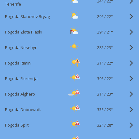
24°
/
22°
Tenerife
29°
/
Pogoda Slanchev Bryag
22°
29°
/
Pogoda Złote Piaski
21°
28°
/
Pogoda Nesebyr
23°
31°
/
Pogoda Rimini
22°
39°
/
Pogoda Florencja
22°
31°
/
Pogoda Alghero
23°
33°
/
Pogoda Dubrownik
29°
32°
/
Pogoda Split
28°