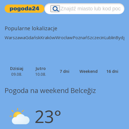
Popularne lokalizacje
Warszawa
Gdańsk
Kraków
Wrocław
Poznań
Szczecin
Lublin
Bydgo
Dzisiaj
Jutro
7 dni
Weekend
16 dni
09.08.
10.08.
Pogoda na weekend Belceğiz
23°