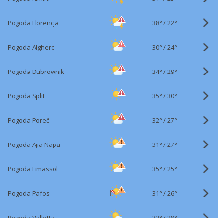
38°
/
Pogoda Florencja
22°
30°
/
Pogoda Alghero
24°
34°
/
Pogoda Dubrownik
29°
35°
/
Pogoda Split
30°
32°
/
Pogoda Poreč
27°
31°
/
Pogoda Ajia Napa
27°
35°
/
Pogoda Limassol
25°
31°
/
Pogoda Pafos
26°
32°
/
Pogoda Valletta
28°