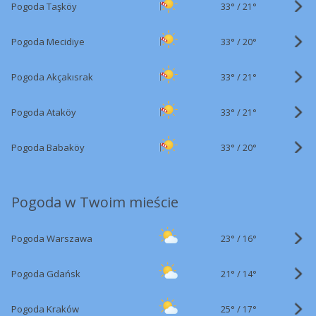
33°
/
Pogoda Taşköy
21°
33°
/
Pogoda Mecidiye
20°
33°
/
Pogoda Akçakısrak
21°
33°
/
Pogoda Ataköy
21°
33°
/
Pogoda Babaköy
20°
Pogoda w Twoim mieście
23°
/
Pogoda Warszawa
16°
21°
/
Pogoda Gdańsk
14°
25°
/
Pogoda Kraków
17°