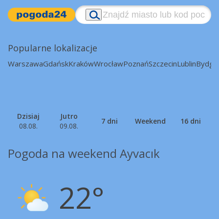
Popularne lokalizacje
Warszawa
Gdańsk
Kraków
Wrocław
Poznań
Szczecin
Lublin
Bydgo
Dzisiaj
Jutro
7 dni
Weekend
16 dni
08.08.
09.08.
Pogoda na weekend Ayvacık
22°