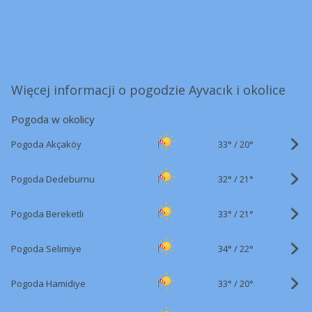
Więcej informacji o pogodzie Ayvacık i okolice
Pogoda w okolicy
33°
/
Pogoda Akçaköy
20°
32°
/
Pogoda Dedeburnu
21°
33°
/
Pogoda Bereketli
21°
34°
/
Pogoda Selimiye
22°
33°
/
Pogoda Hamidiye
20°