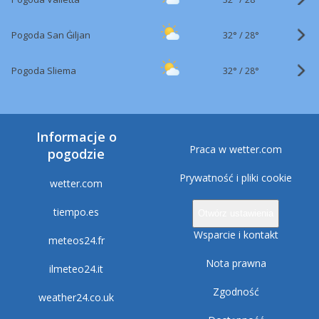
32°
/
Pogoda San Ġiljan
28°
32°
/
Pogoda Sliema
28°
Informacje o
Praca w wetter.com
pogodzie
Prywatność i pliki cookie
wetter.com
tiempo.es
Otwórz ustawienia
Wsparcie i kontakt
meteos24.fr
Nota prawna
ilmeteo24.it
Zgodność
weather24.co.uk