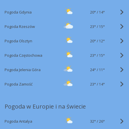
20°
/
Pogoda Gdynia
14°
23°
/
Pogoda Rzeszów
15°
20°
/
Pogoda Olsztyn
12°
23°
/
Pogoda Częstochowa
15°
24°
/
Pogoda Jelenia Góra
11°
23°
/
Pogoda Zamość
14°
Pogoda w Europie i na świecie
32°
/
Pogoda Antalya
26°