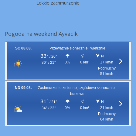
Lekkie zachmurzenie
Pogoda na weekend Ayvacık
SO 08.08.
Przeważnie słonecznie i wietrznie
33°
N
/
20°
0%
0 l/m²
17 km/h
36° / 21°
Podmuchy
51 km/h
ND 09.08.
Zachmurzenie zmienne, częściowo słonecznie i
burzowo
31°
N
/
21°
0%
0 l/m²
21 km/h
34° / 22°
Podmuchy
64 km/h