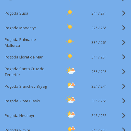
34°
/
Pogoda Susa
27°
32°
/
Pogoda Monastyr
28°
Pogoda Palma de
33°
/
26°
Mallorca
31°
/
Pogoda Lloret de Mar
25°
Pogoda Santa Cruz de
25°
/
23°
Tenerife
32°
/
Pogoda Slanchev Bryag
24°
31°
/
Pogoda Złote Piaski
26°
31°
/
Pogoda Nesebyr
25°
31°
/
Pogoda Rimini
25°