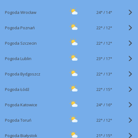
24°
/
Pogoda Wrocław
14°
22°
/
Pogoda Poznań
12°
22°
/
Pogoda Szczecin
12°
23°
/
Pogoda Lublin
17°
22°
/
Pogoda Bydgoszcz
13°
22°
/
Pogoda Łódź
15°
24°
/
Pogoda Katowice
16°
22°
/
Pogoda Toruń
12°
21°
/
Pogoda Białystok
15°