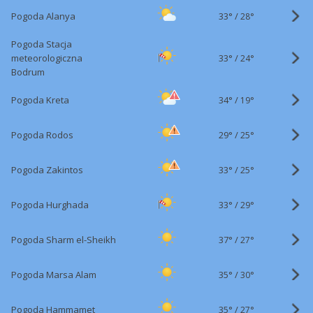
33°
/
Pogoda Alanya
28°
Pogoda Stacja
33°
/
meteorologiczna
24°
Bodrum
34°
/
Pogoda Kreta
19°
29°
/
Pogoda Rodos
25°
33°
/
Pogoda Zakintos
25°
33°
/
Pogoda Hurghada
29°
37°
/
Pogoda Sharm el-Sheikh
27°
35°
/
Pogoda Marsa Alam
30°
35°
/
Pogoda Hammamet
27°