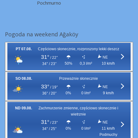
Pochmurno
Pogoda na weekend Ağaköy
PT 07.08.
Częściowo słonecznie, rozproszony lekki deszcz
31°
NE
/
22°
50%
0,3 l/m²
10 km/h
34° / 23°
SO 08.08.
Przeważnie słonecznie
33°
NE
/
19°
0%
0 l/m²
9 km/h
36° / 20°
ND 09.08.
Zachmurzenie zmienne, częściowo słonecznie i
wietrznie
31°
NE
/
23°
0%
0 l/m²
11 km/h
34° / 25°
Podmuchy