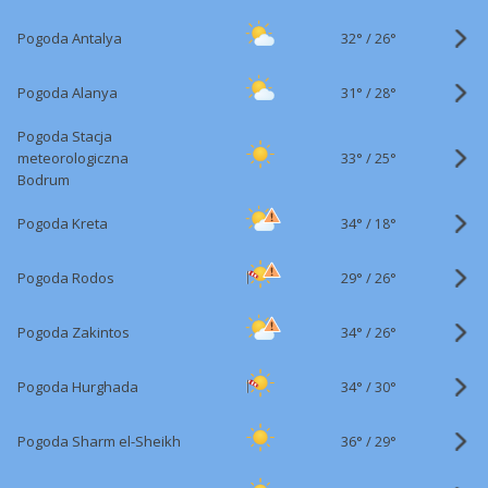
32°
/
Pogoda Antalya
26°
31°
/
Pogoda Alanya
28°
Pogoda Stacja
33°
/
meteorologiczna
25°
Bodrum
34°
/
Pogoda Kreta
18°
29°
/
Pogoda Rodos
26°
34°
/
Pogoda Zakintos
26°
34°
/
Pogoda Hurghada
30°
36°
/
Pogoda Sharm el-Sheikh
29°