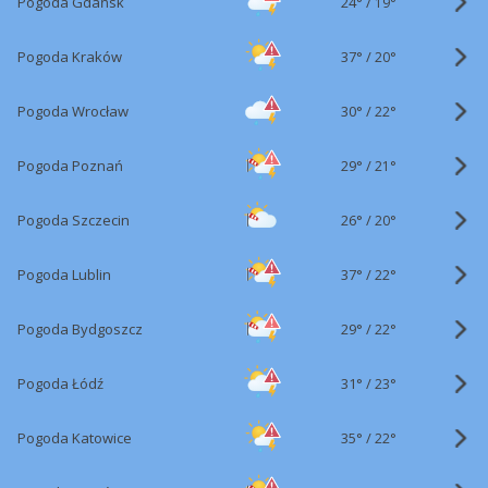
24°
/
Pogoda Gdańsk
19°
37°
/
Pogoda Kraków
20°
30°
/
Pogoda Wrocław
22°
29°
/
Pogoda Poznań
21°
26°
/
Pogoda Szczecin
20°
37°
/
Pogoda Lublin
22°
29°
/
Pogoda Bydgoszcz
22°
31°
/
Pogoda Łódź
23°
35°
/
Pogoda Katowice
22°