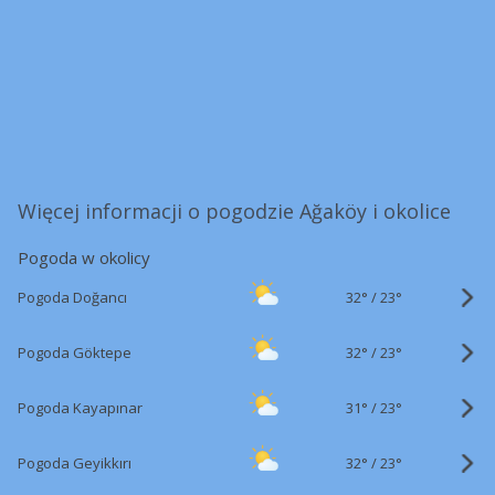
Więcej informacji o pogodzie Ağaköy i okolice
Pogoda w okolicy
32°
/
Pogoda Doğancı
23°
32°
/
Pogoda Göktepe
23°
31°
/
Pogoda Kayapınar
23°
32°
/
Pogoda Geyikkırı
23°