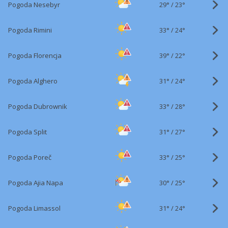
29°
/
Pogoda Nesebyr
23°
33°
/
Pogoda Rimini
24°
39°
/
Pogoda Florencja
22°
31°
/
Pogoda Alghero
24°
33°
/
Pogoda Dubrownik
28°
31°
/
Pogoda Split
27°
33°
/
Pogoda Poreč
25°
30°
/
Pogoda Ajia Napa
25°
31°
/
Pogoda Limassol
24°