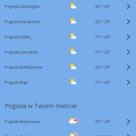
32°
/
Pogoda Gündoğdu
23°
32°
/
Pogoda Danişment
23°
31°
/
Pogoda Güleç
23°
31°
/
Pogoda Çavuşköy
23°
32°
/
Pogoda Balıklıçeşme
23°
31°
/
Pogoda Biga
23°
Pogoda w Twoim mieście
33°
/
Pogoda Warszawa
24°