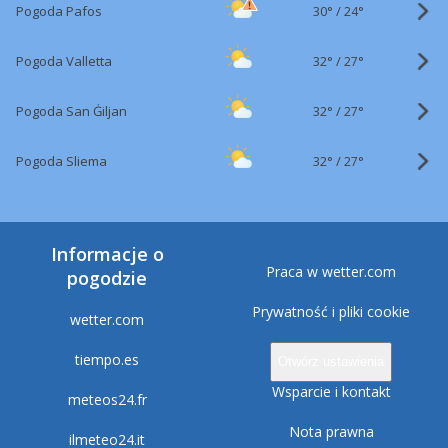
30°
/
Pogoda Pafos
24°
32°
/
Pogoda Valletta
27°
32°
/
Pogoda San Ġiljan
27°
32°
/
Pogoda Sliema
27°
Informacje o
Praca w wetter.com
pogodzie
Prywatność i pliki cookie
wetter.com
tiempo.es
Otwórz ustawienia
Wsparcie i kontakt
meteos24.fr
Nota prawna
ilmeteo24.it