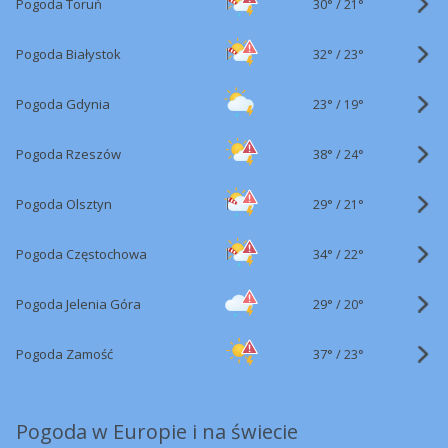
30°
/
Pogoda Toruń
21°
32°
/
Pogoda Białystok
23°
23°
/
Pogoda Gdynia
19°
38°
/
Pogoda Rzeszów
24°
29°
/
Pogoda Olsztyn
21°
34°
/
Pogoda Częstochowa
22°
29°
/
Pogoda Jelenia Góra
20°
37°
/
Pogoda Zamość
23°
Pogoda w Europie i na świecie