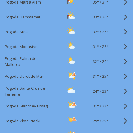
35°
/
Pogoda Marsa Alam
31°
33°
/
Pogoda Hammamet
26°
32°
/
Pogoda Susa
27°
31°
/
Pogoda Monastyr
28°
Pogoda Palma de
32°
/
26°
Mallorca
31°
/
Pogoda Lloret de Mar
25°
Pogoda Santa Cruz de
24°
/
23°
Tenerife
31°
/
Pogoda Slanchev Bryag
22°
29°
/
Pogoda Złote Piaski
25°