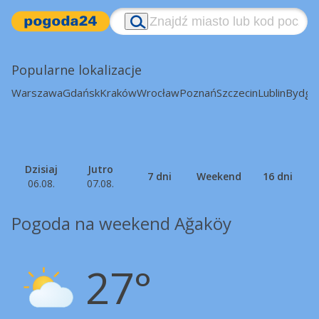
Popularne lokalizacje
Warszawa
Gdańsk
Kraków
Wrocław
Poznań
Szczecin
Lublin
Bydgo
Dzisiaj
Jutro
7 dni
Weekend
16 dni
06.08.
07.08.
Pogoda na weekend Ağaköy
27°