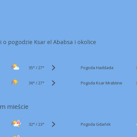
i o pogodzie Ksar el Ababsa i okolice
35°
/
Pogoda Haddada
27°
36°
/
Pogoda Ksar Mrabtine
27°
m mieście
32°
/
Pogoda Gdańsk
23°