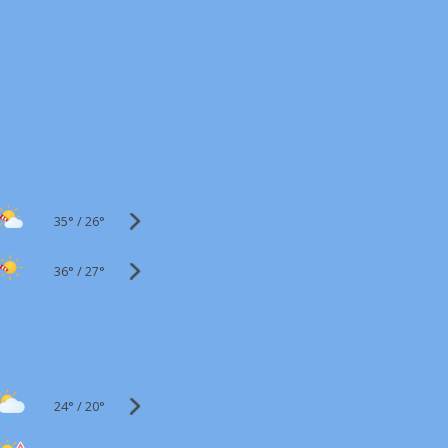
35°
/
26°
36°
/
27°
24°
/
20°