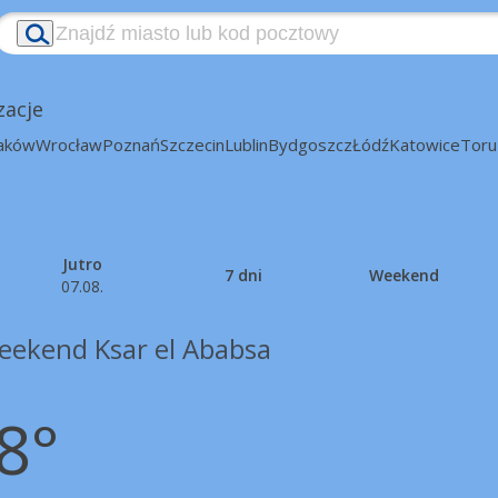
zacje
aków
Wrocław
Poznań
Szczecin
Lublin
Bydgoszcz
Łódź
Katowice
Toru
Jutro
7 dni
Weekend
07.08.
eekend Ksar el Ababsa
8°