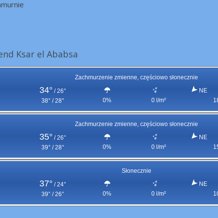
hmurnie
nd Ksar el Ababsa
Zachmurzenie zmienne, częściowo słonecznie
34°
NE
/
26°
0%
0 l/m²
1
38° / 28°
Zachmurzenie zmienne, częściowo słonecznie
35°
NE
/
26°
0%
0 l/m²
1
39° / 28°
Słonecznie
37°
NE
/
24°
0%
0 l/m²
1
39° / 26°