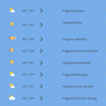
32°
/
Pogoda Alanya
26°
Pogoda Kreta
32°
/
25°
30°
/
Pogoda Zakintos
26°
33°
/
Pogoda Sharm el-Sheikh
29°
34°
/
Pogoda Hammamet
30°
33°
/
Pogoda Monastyr
27°
32°
/
Pogoda Lloret de Mar
26°
24°
/
Pogoda Slanchev Bryag
23°