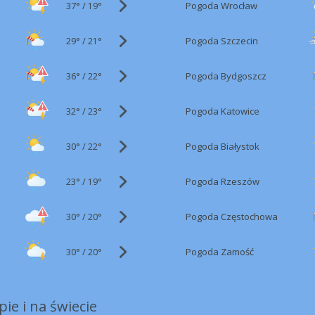
37°
/
Pogoda Wrocław
19°
29°
/
Pogoda Szczecin
21°
36°
/
Pogoda Bydgoszcz
22°
32°
/
Pogoda Katowice
23°
30°
/
Pogoda Białystok
22°
23°
/
Pogoda Rzeszów
19°
30°
/
Pogoda Częstochowa
20°
30°
/
Pogoda Zamość
20°
ie i na świecie