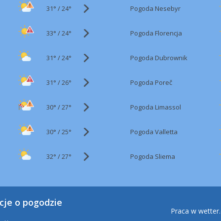
31°
/
Pogoda Nesebyr
24°
33°
/
Pogoda Florencja
24°
31°
/
Pogoda Dubrownik
24°
31°
/
Pogoda Poreč
26°
30°
/
Pogoda Limassol
27°
30°
/
Pogoda Valletta
25°
32°
/
Pogoda Sliema
27°
cje o pogodzie
Praca w wetter