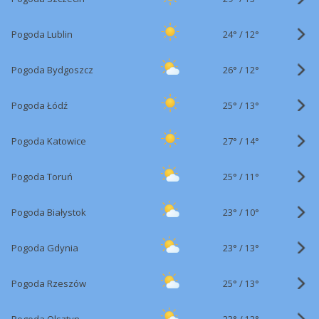
24°
/
Pogoda Lublin
12°
26°
/
Pogoda Bydgoszcz
12°
25°
/
Pogoda Łódź
13°
27°
/
Pogoda Katowice
14°
25°
/
Pogoda Toruń
11°
23°
/
Pogoda Białystok
10°
23°
/
Pogoda Gdynia
13°
25°
/
Pogoda Rzeszów
13°
23°
/