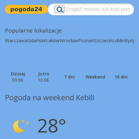
Popularne lokalizacje
Warszawa
Gdańsk
Kraków
Wrocław
Poznań
Szczecin
Lublin
Bydgo
Dzisiaj
Jutro
7 dni
Weekend
16 dni
09.08.
10.08.
Pogoda na weekend Kebili
28°