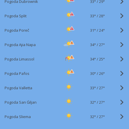
33°
/
Pogoda Dubrownik
29°
33°
/
Pogoda Split
28°
31°
/
Pogoda Poreč
24°
34°
/
Pogoda Ajia Napa
27°
34°
/
Pogoda Limassol
25°
30°
/
Pogoda Pafos
26°
33°
/
Pogoda Valletta
27°
32°
/
Pogoda San Ġiljan
27°
32°
/
Pogoda Sliema
27°