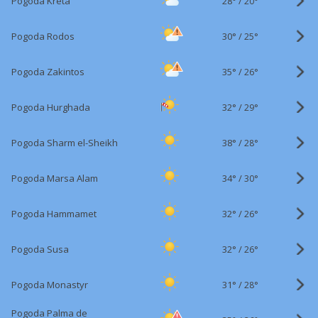
28°
/
Pogoda Kreta
20°
30°
/
Pogoda Rodos
25°
35°
/
Pogoda Zakintos
26°
32°
/
Pogoda Hurghada
29°
38°
/
Pogoda Sharm el-Sheikh
28°
34°
/
Pogoda Marsa Alam
30°
32°
/
Pogoda Hammamet
26°
32°
/
Pogoda Susa
26°
31°
/
Pogoda Monastyr
28°
Pogoda Palma de