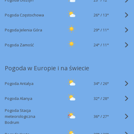
Pogoda Olsztyn
12°
26°
/
Pogoda Częstochowa
13°
29°
/
Pogoda Jelenia Góra
11°
24°
/
Pogoda Zamość
11°
Pogoda w Europie i na świecie
34°
/
Pogoda Antalya
26°
32°
/
Pogoda Alanya
28°
Pogoda Stacja
36°
/
meteorologiczna
27°
Bodrum