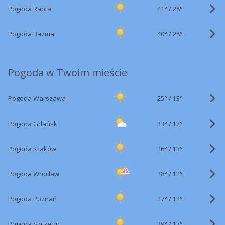
41°
/
Pogoda Rabta
28°
40°
/
Pogoda Bazma
28°
Pogoda w Twoim mieście
25°
/
Pogoda Warszawa
13°
23°
/
Pogoda Gdańsk
12°
26°
/
Pogoda Kraków
13°
28°
/
Pogoda Wrocław
12°
27°
/
Pogoda Poznań
12°
29°
/
Pogoda Szczecin
13°