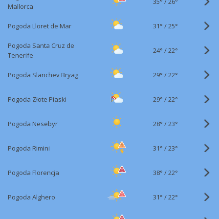
35°
/
26°
Mallorca
31°
/
Pogoda Lloret de Mar
25°
Pogoda Santa Cruz de
24°
/
22°
Tenerife
29°
/
Pogoda Slanchev Bryag
22°
29°
/
Pogoda Złote Piaski
22°
28°
/
Pogoda Nesebyr
23°
31°
/
Pogoda Rimini
23°
38°
/
Pogoda Florencja
22°
31°
/
Pogoda Alghero
22°