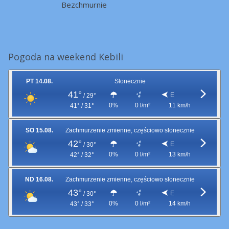
Bezchmurnie
Pogoda na weekend Kebili
PT 14.08.
Słonecznie
41°
E
/
29°
0%
0 l/m²
11 km/h
41° / 31°
SO 15.08.
Zachmurzenie zmienne, częściowo słonecznie
42°
E
/
30°
0%
0 l/m²
13 km/h
42° / 32°
ND 16.08.
Zachmurzenie zmienne, częściowo słonecznie
43°
E
/
30°
0%
0 l/m²
14 km/h
43° / 33°