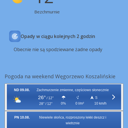
Bezchmurnie
Opady w ciągu kolejnych 2 godzin
Obecnie nie są spodziewane żadne opady
Pogoda na weekend Węgorzewo Koszalińskie
ND 09.08.
Zachmurzenie zmienne, częściowo słonecznie
26°
S
/
12°
0%
0 l/m²
10 km/h
28° / 12°
PN 10.08.
Niewiele słońca, rozproszony lekki deszcz i
wietrznie