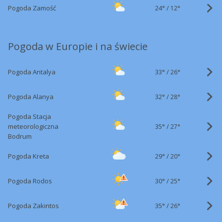
24°
/
Pogoda Zamość
12°
Pogoda w Europie i na świecie
33°
/
Pogoda Antalya
26°
32°
/
Pogoda Alanya
28°
Pogoda Stacja
35°
/
meteorologiczna
27°
Bodrum
29°
/
Pogoda Kreta
20°
30°
/
Pogoda Rodos
25°
35°
/
Pogoda Zakintos
26°