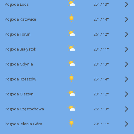
25°
/
Pogoda Łódź
13°
27°
/
Pogoda Katowice
14°
26°
/
Pogoda Toruń
12°
23°
/
Pogoda Białystok
11°
23°
/
Pogoda Gdynia
13°
25°
/
Pogoda Rzeszów
14°
23°
/
Pogoda Olsztyn
12°
26°
/
Pogoda Częstochowa
13°
29°
/
Pogoda Jelenia Góra
11°