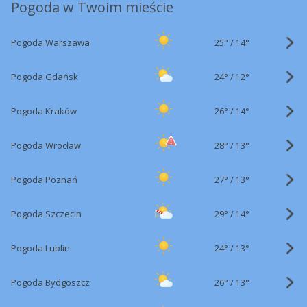
Pogoda w Twoim mieście
25°
/
Pogoda Warszawa
14°
24°
/
Pogoda Gdańsk
12°
26°
/
Pogoda Kraków
14°
28°
/
Pogoda Wrocław
13°
27°
/
Pogoda Poznań
13°
29°
/
Pogoda Szczecin
14°
24°
/
Pogoda Lublin
13°
26°
/
Pogoda Bydgoszcz
13°