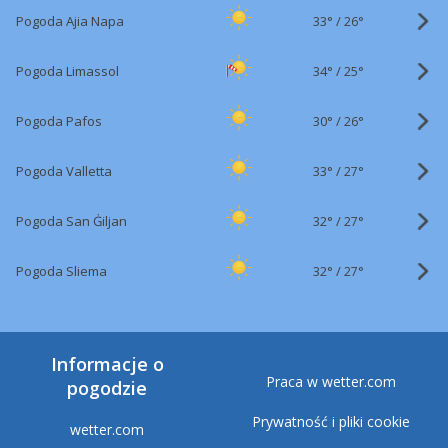
33°
/
Pogoda Ajia Napa
26°
34°
/
Pogoda Limassol
25°
30°
/
Pogoda Pafos
26°
33°
/
Pogoda Valletta
27°
32°
/
Pogoda San Ġiljan
27°
32°
/
Pogoda Sliema
27°
Informacje o
Praca w wetter.com
pogodzie
Prywatność i pliki cookie
wetter.com