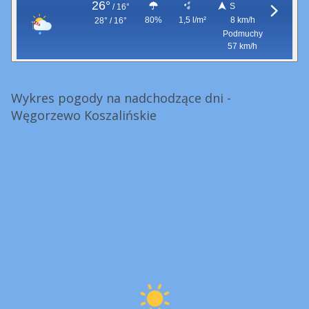
26°
S
/
16°
80%
1,5 l/m²
8 km/h
28° / 16°
Podmuchy
57 km/h
Wykres pogody na nadchodzące dni -
Węgorzewo Koszalińskie