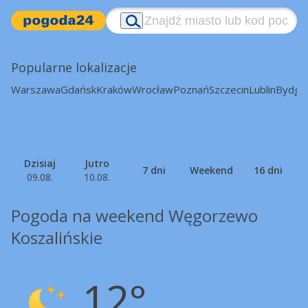
Popularne lokalizacje
Warszawa
Gdańsk
Kraków
Wrocław
Poznań
Szczecin
Lublin
Bydgo
Dzisiaj
Jutro
7 dni
Weekend
16 dni
09.08.
10.08.
Pogoda na weekend Węgorzewo
Koszalińskie
12°