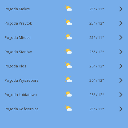
25°
/
Pogoda Mokre
11°
25°
/
Pogoda Przytok
12°
25°
/
Pogoda Mirotki
11°
26°
/
Pogoda Sianów
12°
26°
/
Pogoda Kłos
12°
26°
/
Pogoda Wyszebórz
12°
26°
/
Pogoda Lubiatowo
12°
25°
/
Pogoda Kościernica
11°