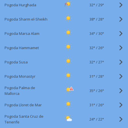
32°
/
Pogoda Hurghada
29°
38°
/
Pogoda Sharm el-Sheikh
28°
34°
/
Pogoda Marsa Alam
30°
32°
/
Pogoda Hammamet
26°
32°
/
Pogoda Susa
27°
31°
/
Pogoda Monastyr
28°
Pogoda Palma de
35°
/
26°
Mallorca
31°
/
Pogoda Lloret de Mar
26°
Pogoda Santa Cruz de
24°
/
22°
Tenerife