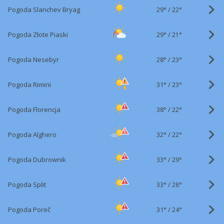
29°
/
Pogoda Slanchev Bryag
22°
29°
/
Pogoda Złote Piaski
21°
28°
/
Pogoda Nesebyr
23°
31°
/
Pogoda Rimini
23°
38°
/
Pogoda Florencja
22°
32°
/
Pogoda Alghero
22°
33°
/
Pogoda Dubrownik
29°
33°
/
Pogoda Split
28°
31°
/
Pogoda Poreč
24°