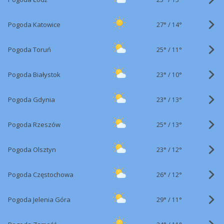
27°
/
Pogoda Katowice
14°
25°
/
Pogoda Toruń
11°
23°
/
Pogoda Białystok
10°
23°
/
Pogoda Gdynia
13°
25°
/
Pogoda Rzeszów
13°
23°
/
Pogoda Olsztyn
12°
26°
/
Pogoda Częstochowa
12°
29°
/
Pogoda Jelenia Góra
11°