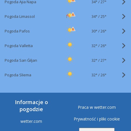
34°
/
Pogoda Ajia Napa
27°
34°
/
Pogoda Limassol
25°
30°
/
Pogoda Pafos
26°
32°
/
Pogoda Valletta
26°
32°
/
Pogoda San Ġiljan
27°
32°
/
Pogoda Sliema
26°
Informacje o
Praca w wetter.com
pogodzie
Prywatność i pliki cookie
wetter.com