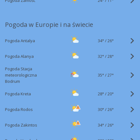
24°
/
Pogoda Zamość
11°
Pogoda w Europie i na świecie
34°
/
Pogoda Antalya
26°
32°
/
Pogoda Alanya
28°
Pogoda Stacja
35°
/
meteorologiczna
27°
Bodrum
28°
/
Pogoda Kreta
20°
30°
/
Pogoda Rodos
26°
34°
/
Pogoda Zakintos
26°