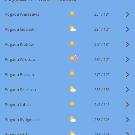
25°
/
Pogoda Warszawa
13°
23°
/
Pogoda Gdańsk
12°
26°
/
Pogoda Kraków
13°
28°
/
Pogoda Wrocław
12°
27°
/
Pogoda Poznań
12°
28°
/
Pogoda Szczecin
13°
24°
/
Pogoda Lublin
11°
26°
/
Pogoda Bydgoszcz
12°
25°
/
Pogoda Łódź
13°