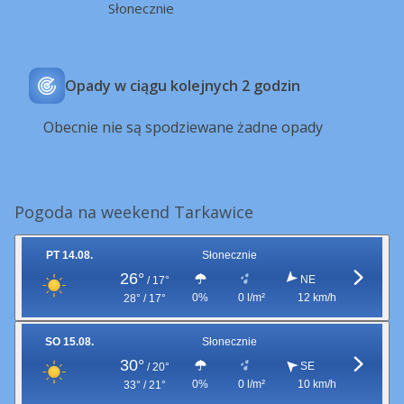
Słonecznie
Opady w ciągu kolejnych 2 godzin
Obecnie nie są spodziewane żadne opady
Pogoda na weekend Tarkawice
PT 14.08.
Słonecznie
26°
NE
/
17°
0%
0 l/m²
12 km/h
28° / 17°
SO 15.08.
Słonecznie
30°
SE
/
20°
0%
0 l/m²
10 km/h
33° / 21°