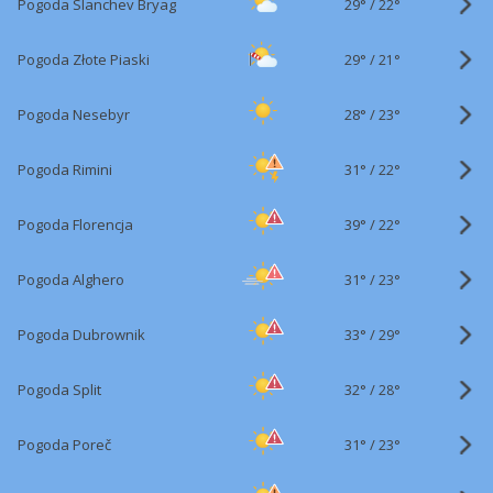
29°
/
Pogoda Slanchev Bryag
22°
29°
/
Pogoda Złote Piaski
21°
28°
/
Pogoda Nesebyr
23°
31°
/
Pogoda Rimini
22°
39°
/
Pogoda Florencja
22°
31°
/
Pogoda Alghero
23°
33°
/
Pogoda Dubrownik
29°
32°
/
Pogoda Split
28°
31°
/
Pogoda Poreč
23°