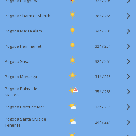
32°
/
Pogoda Hurghada
29°
38°
/
Pogoda Sharm el-Sheikh
28°
34°
/
Pogoda Marsa Alam
30°
32°
/
Pogoda Hammamet
25°
32°
/
Pogoda Susa
26°
31°
/
Pogoda Monastyr
27°
Pogoda Palma de
35°
/
26°
Mallorca
32°
/
Pogoda Lloret de Mar
25°
Pogoda Santa Cruz de
24°
/
22°
Tenerife