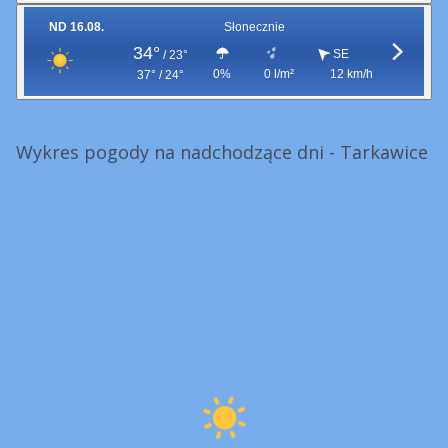
ND 16.08.
Słonecznie
34°
SE
/
23°
0%
0 l/m²
12 km/h
37° / 24°
Wykres pogody na nadchodzące dni - Tarkawice