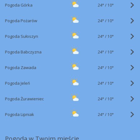
24°
/
Pogoda Górka
10°
24°
/
Pogoda Pożarów
10°
24°
/
Pogoda Sułoszyn
10°
24°
/
Pogoda Babczyzna
10°
24°
/
Pogoda Zawada
10°
24°
/
Pogoda Jeleń
10°
24°
/
Pogoda Żurawieniec
10°
24°
/
Pogoda Lipniak
10°
Pogoda w Twoim mieście