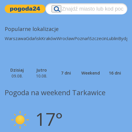
Popularne lokalizacje
Warszawa
Gdańsk
Kraków
Wrocław
Poznań
Szczecin
Lublin
Bydgo
Dzisiaj
Jutro
7 dni
Weekend
16 dni
09.08.
10.08.
Pogoda na weekend Tarkawice
17°