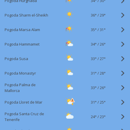
34°
/
Pogoda Hurghada
30°
36°
/
Pogoda Sharm el-Sheikh
29°
35°
/
Pogoda Marsa Alam
31°
34°
/
Pogoda Hammamet
26°
33°
/
Pogoda Susa
27°
31°
/
Pogoda Monastyr
28°
Pogoda Palma de
33°
/
26°
Mallorca
31°
/
Pogoda Lloret de Mar
25°
Pogoda Santa Cruz de
24°
/
23°
Tenerife