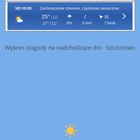
ND 09.08.
Zachmurzenie zmienne, częściowo słonecznie
25°
SE
/
11°
0%
0 l/m²
7 km/h
27° / 11°
Wykres pogody na nadchodzące dni - Szczutowo