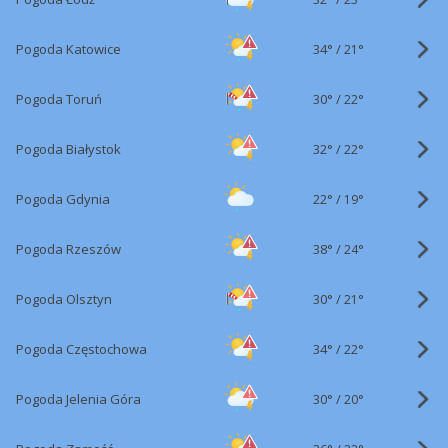
34°
/
Pogoda Katowice
21°
30°
/
Pogoda Toruń
22°
32°
/
Pogoda Białystok
22°
22°
/
Pogoda Gdynia
19°
38°
/
Pogoda Rzeszów
24°
30°
/
Pogoda Olsztyn
21°
34°
/
Pogoda Częstochowa
22°
30°
/
Pogoda Jelenia Góra
20°