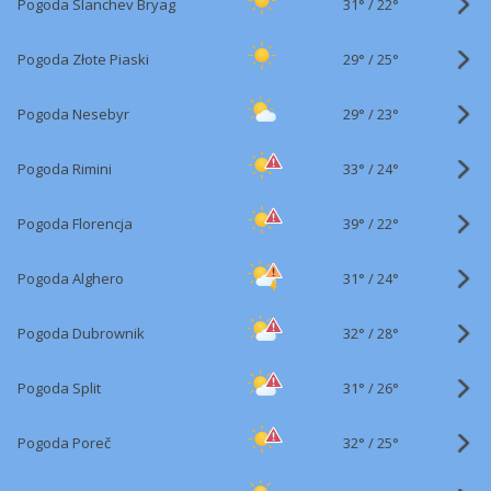
31°
/
Pogoda Slanchev Bryag
22°
29°
/
Pogoda Złote Piaski
25°
29°
/
Pogoda Nesebyr
23°
33°
/
Pogoda Rimini
24°
39°
/
Pogoda Florencja
22°
31°
/
Pogoda Alghero
24°
32°
/
Pogoda Dubrownik
28°
31°
/
Pogoda Split
26°
32°
/
Pogoda Poreč
25°