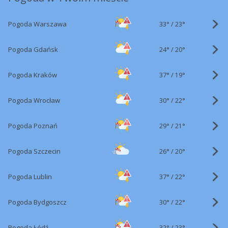
33°
/
Pogoda Warszawa
23°
24°
/
Pogoda Gdańsk
20°
37°
/
Pogoda Kraków
19°
30°
/
Pogoda Wrocław
22°
29°
/
Pogoda Poznań
21°
26°
/
Pogoda Szczecin
20°
37°
/
Pogoda Lublin
22°
30°
/
Pogoda Bydgoszcz
22°
32°
/
Pogoda Łódź
23°