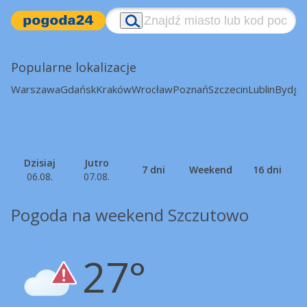
Popularne lokalizacje
Warszawa
Gdańsk
Kraków
Wrocław
Poznań
Szczecin
Lublin
Bydgo
Dzisiaj
Jutro
7 dni
Weekend
16 dni
06.08.
07.08.
Pogoda na weekend Szczutowo
27°