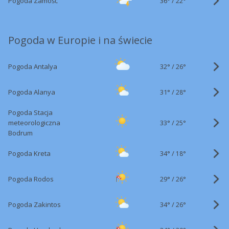
36°
/
Pogoda Zamość
22°
Pogoda w Europie i na świecie
32°
/
Pogoda Antalya
26°
31°
/
Pogoda Alanya
28°
Pogoda Stacja
33°
/
meteorologiczna
25°
Bodrum
34°
/
Pogoda Kreta
18°
29°
/
Pogoda Rodos
26°
34°
/
Pogoda Zakintos
26°