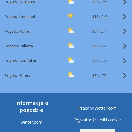
30°
/
Pogoda Ajia Napa
25°
31°
/
Pogoda Limassol
24°
30°
/
Pogoda Pafos
24°
32°
/
Pogoda Valletta
27°
32°
/
Pogoda San Ġiljan
27°
32°
/
Pogoda Sliema
27°
Informacje o
Praca w wetter.com
pogodzie
Prywatność i pliki cookie
wetter.com