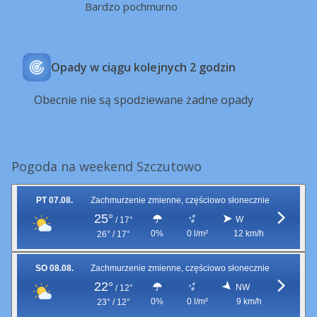
Bardzo pochmurno
Opady w ciągu kolejnych 2 godzin
Obecnie nie są spodziewane żadne opady
Pogoda na weekend Szczutowo
PT 07.08.
Zachmurzenie zmienne, częściowo słonecznie
25°
W
/
17°
0%
0 l/m²
12 km/h
26° / 17°
SO 08.08.
Zachmurzenie zmienne, częściowo słonecznie
22°
NW
/
12°
0%
0 l/m²
9 km/h
23° / 12°