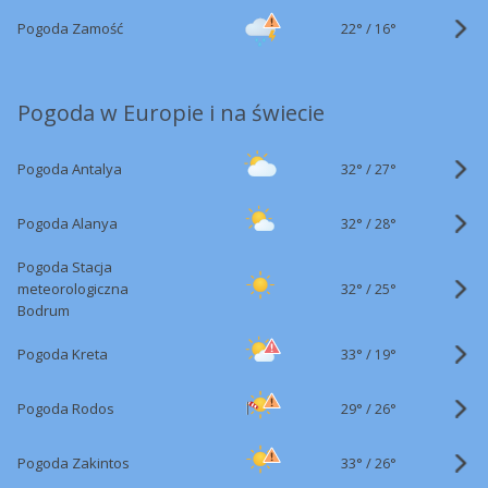
22°
/
Pogoda Zamość
16°
Pogoda w Europie i na świecie
32°
/
Pogoda Antalya
27°
32°
/
Pogoda Alanya
28°
Pogoda Stacja
32°
/
meteorologiczna
25°
Bodrum
33°
/
Pogoda Kreta
19°
29°
/
Pogoda Rodos
26°
33°
/
Pogoda Zakintos
26°