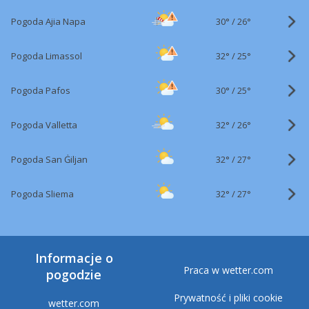
30°
/
Pogoda Ajia Napa
26°
32°
/
Pogoda Limassol
25°
30°
/
Pogoda Pafos
25°
32°
/
Pogoda Valletta
26°
32°
/
Pogoda San Ġiljan
27°
32°
/
Pogoda Sliema
27°
Informacje o
Praca w wetter.com
pogodzie
Prywatność i pliki cookie
wetter.com