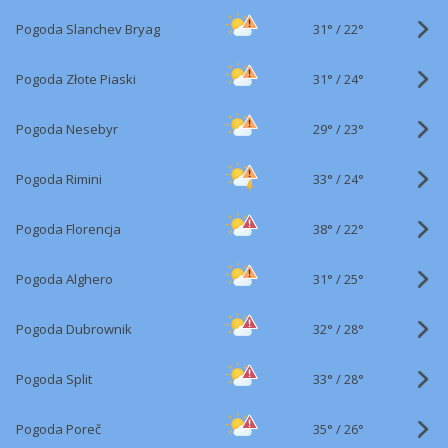
31°
/
Pogoda Slanchev Bryag
22°
31°
/
Pogoda Złote Piaski
24°
29°
/
Pogoda Nesebyr
23°
33°
/
Pogoda Rimini
24°
38°
/
Pogoda Florencja
22°
31°
/
Pogoda Alghero
25°
32°
/
Pogoda Dubrownik
28°
33°
/
Pogoda Split
28°
35°
/
Pogoda Poreč
26°