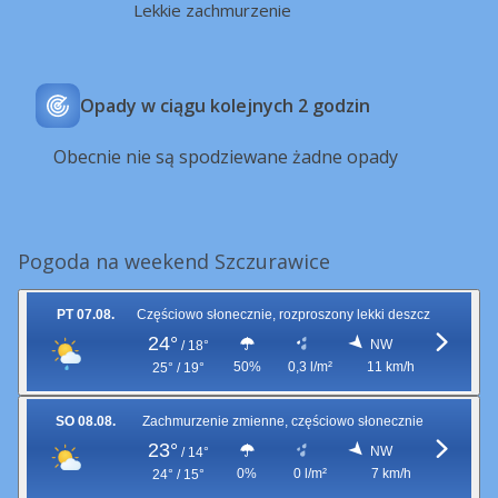
Lekkie zachmurzenie
Opady w ciągu kolejnych 2 godzin
Obecnie nie są spodziewane żadne opady
Pogoda na weekend Szczurawice
PT 07.08.
Częściowo słonecznie, rozproszony lekki deszcz
24°
NW
/
18°
50%
0,3 l/m²
11 km/h
25° / 19°
SO 08.08.
Zachmurzenie zmienne, częściowo słonecznie
23°
NW
/
14°
0%
0 l/m²
7 km/h
24° / 15°