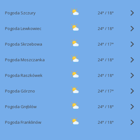
24°
/
Pogoda Szczury
18°
24°
/
Pogoda Lewkowiec
18°
24°
/
Pogoda Skrzebowa
17°
24°
/
Pogoda Moszczanka
18°
24°
/
Pogoda Raszkówek
18°
24°
/
Pogoda Górzno
17°
24°
/
Pogoda Gręblów
18°
24°
/
Pogoda Franklinów
18°