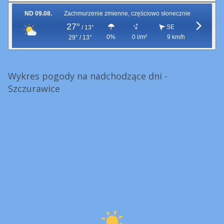
ND 09.08.
Zachmurzenie zmienne, częściowo słonecznie
27°
SE
/
13°
0%
0 l/m²
9 km/h
29° / 13°
Wykres pogody na nadchodzące dni -
Szczurawice