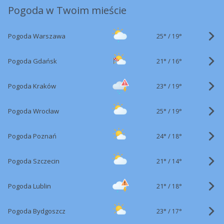
Pogoda w Twoim mieście
25°
/
Pogoda Warszawa
19°
21°
/
Pogoda Gdańsk
16°
23°
/
Pogoda Kraków
19°
25°
/
Pogoda Wrocław
19°
24°
/
Pogoda Poznań
18°
21°
/
Pogoda Szczecin
14°
21°
/
Pogoda Lublin
18°
23°
/
Pogoda Bydgoszcz
17°