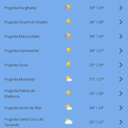
33°
/
Pogoda Hurghada
29°
36°
/
Pogoda Sharm el-Sheikh
28°
34°
/
Pogoda Marsa Alam
30°
34°
/
Pogoda Hammamet
27°
32°
/
Pogoda Susa
26°
31°
/
Pogoda Monastyr
27°
Pogoda Palma de
32°
/
26°
Mallorca
30°
/
Pogoda Lloret de Mar
24°
Pogoda Santa Cruz de
25°
/
22°
Tenerife