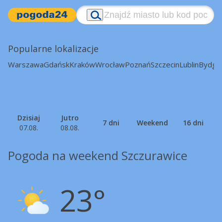
Popularne lokalizacje
Warszawa
Gdańsk
Kraków
Wrocław
Poznań
Szczecin
Lublin
Bydgo
Dzisiaj
Jutro
7 dni
Weekend
16 dni
07.08.
08.08.
Pogoda na weekend Szczurawice
23°