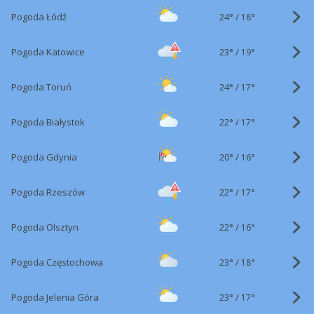
24°
/
Pogoda Łódź
18°
23°
/
Pogoda Katowice
19°
24°
/
Pogoda Toruń
17°
22°
/
Pogoda Białystok
17°
20°
/
Pogoda Gdynia
16°
22°
/
Pogoda Rzeszów
17°
22°
/
Pogoda Olsztyn
16°
23°
/
Pogoda Częstochowa
18°
23°
/
Pogoda Jelenia Góra
17°