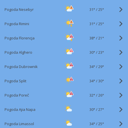
31°
/
Pogoda Nesebyr
25°
31°
/
Pogoda Rimini
25°
38°
/
Pogoda Florencja
21°
30°
/
Pogoda Alghero
23°
34°
/
Pogoda Dubrownik
29°
34°
/
Pogoda Split
30°
32°
/
Pogoda Poreč
26°
30°
/
Pogoda Ajia Napa
27°
34°
/
Pogoda Limassol
25°