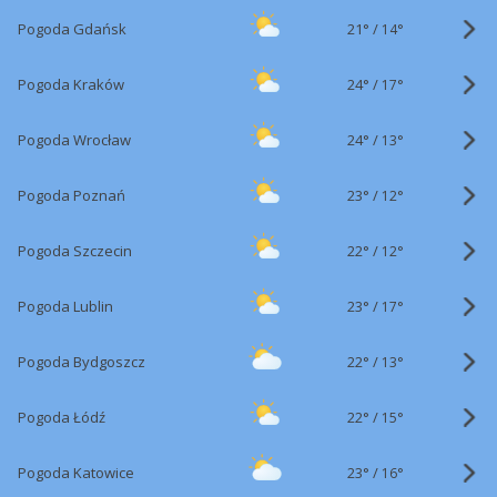
21°
/
Pogoda Gdańsk
14°
24°
/
Pogoda Kraków
17°
24°
/
Pogoda Wrocław
13°
23°
/
Pogoda Poznań
12°
22°
/
Pogoda Szczecin
12°
23°
/
Pogoda Lublin
17°
22°
/
Pogoda Bydgoszcz
13°
22°
/
Pogoda Łódź
15°
23°
/
Pogoda Katowice
16°