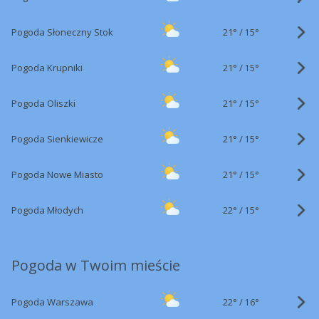
21°
/
Pogoda Słoneczny Stok
15°
21°
/
Pogoda Krupniki
15°
21°
/
Pogoda Oliszki
15°
21°
/
Pogoda Sienkiewicze
15°
21°
/
Pogoda Nowe Miasto
15°
22°
/
Pogoda Młodych
15°
Pogoda w Twoim mieście
22°
/
Pogoda Warszawa
16°