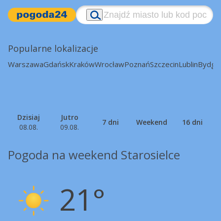
Popularne lokalizacje
Warszawa
Gdańsk
Kraków
Wrocław
Poznań
Szczecin
Lublin
Bydgo
Dzisiaj
Jutro
7 dni
Weekend
16 dni
08.08.
09.08.
Pogoda na weekend Starosielce
21°