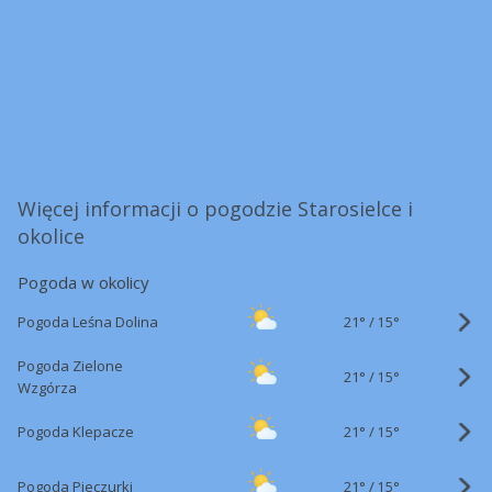
Więcej informacji o pogodzie Starosielce i
okolice
Pogoda w okolicy
21°
/
Pogoda Leśna Dolina
15°
Pogoda Zielone
21°
/
15°
Wzgórza
21°
/
Pogoda Klepacze
15°
21°
/
Pogoda Pieczurki
15°