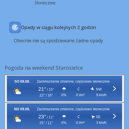
Słonecznie
Opady w ciągu kolejnych 2 godzin
Obecnie nie są spodziewane żadne opady
Pogoda na weekend Starosielce
SO 08.08.
Zachmurzenie zmienne, częściowo słonecznie
21°
NW
/
15°
0%
0 l/m²
9 km/h
22° / 16°
ND 09.08.
Zachmurzenie zmienne, częściowo słonecznie
23°
SE
/
11°
0%
0 l/m²
3 km/h
25° / 11°