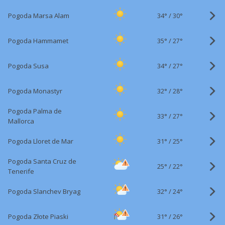
34°
/
Pogoda Marsa Alam
30°
35°
/
Pogoda Hammamet
27°
34°
/
Pogoda Susa
27°
32°
/
Pogoda Monastyr
28°
Pogoda Palma de
33°
/
27°
Mallorca
31°
/
Pogoda Lloret de Mar
25°
Pogoda Santa Cruz de
25°
/
22°
Tenerife
32°
/
Pogoda Slanchev Bryag
24°
31°
/
Pogoda Złote Piaski
26°