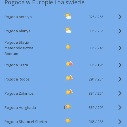
Pogoda w Europie i na świecie
32°
/
Pogoda Antalya
26°
33°
/
Pogoda Alanya
28°
Pogoda Stacja
33°
/
meteorologiczna
24°
Bodrum
33°
/
Pogoda Kreta
19°
29°
/
Pogoda Rodos
25°
33°
/
Pogoda Zakintos
25°
33°
/
Pogoda Hurghada
29°
36°
/
Pogoda Sharm el-Sheikh
28°