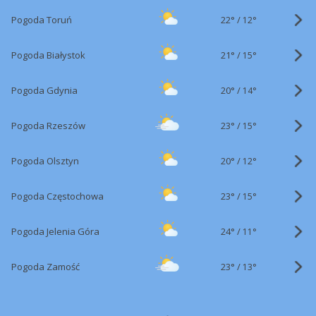
22°
/
Pogoda Toruń
12°
21°
/
Pogoda Białystok
15°
20°
/
Pogoda Gdynia
14°
23°
/
Pogoda Rzeszów
15°
20°
/
Pogoda Olsztyn
12°
23°
/
Pogoda Częstochowa
15°
24°
/
Pogoda Jelenia Góra
11°
23°
/
Pogoda Zamość
13°