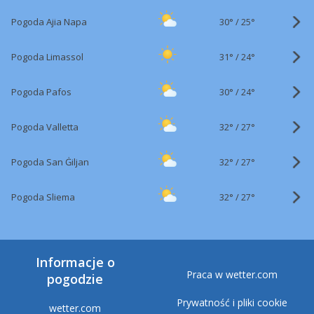
30°
/
Pogoda Ajia Napa
25°
31°
/
Pogoda Limassol
24°
30°
/
Pogoda Pafos
24°
32°
/
Pogoda Valletta
27°
32°
/
Pogoda San Ġiljan
27°
32°
/
Pogoda Sliema
27°
Informacje o
Praca w wetter.com
pogodzie
Prywatność i pliki cookie
wetter.com