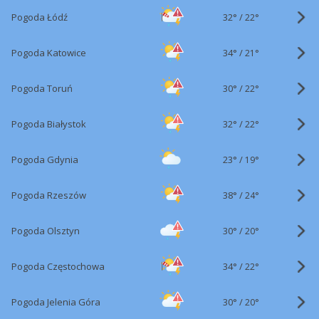
32°
/
Pogoda Łódź
22°
34°
/
Pogoda Katowice
21°
30°
/
Pogoda Toruń
22°
32°
/
Pogoda Białystok
22°
23°
/
Pogoda Gdynia
19°
38°
/
Pogoda Rzeszów
24°
30°
/
Pogoda Olsztyn
20°
34°
/
Pogoda Częstochowa
22°
30°
/
Pogoda Jelenia Góra
20°