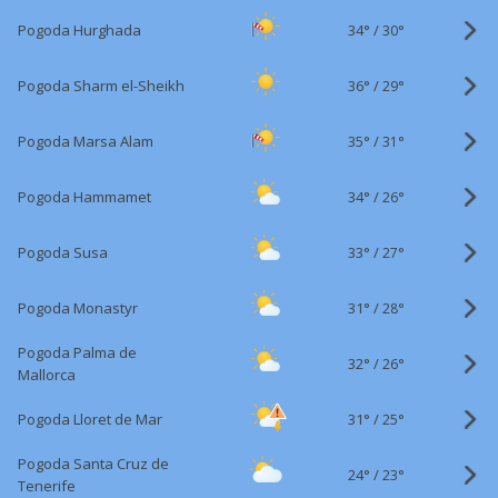
34°
/
Pogoda Hurghada
30°
36°
/
Pogoda Sharm el-Sheikh
29°
35°
/
Pogoda Marsa Alam
31°
34°
/
Pogoda Hammamet
26°
33°
/
Pogoda Susa
27°
31°
/
Pogoda Monastyr
28°
Pogoda Palma de
32°
/
26°
Mallorca
31°
/
Pogoda Lloret de Mar
25°
Pogoda Santa Cruz de
24°
/
23°
Tenerife