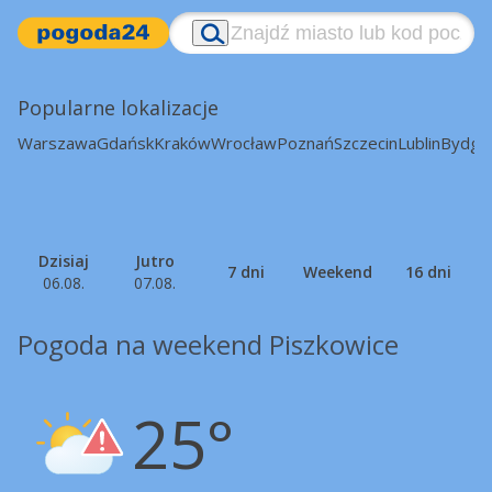
Popularne lokalizacje
Warszawa
Gdańsk
Kraków
Wrocław
Poznań
Szczecin
Lublin
Bydgo
Dzisiaj
Jutro
7 dni
Weekend
16 dni
06.08.
07.08.
Pogoda na weekend Piszkowice
25°