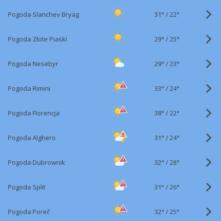
31°
/
Pogoda Slanchev Bryag
22°
29°
/
Pogoda Złote Piaski
25°
29°
/
Pogoda Nesebyr
23°
33°
/
Pogoda Rimini
24°
38°
/
Pogoda Florencja
22°
31°
/
Pogoda Alghero
24°
32°
/
Pogoda Dubrownik
28°
31°
/
Pogoda Split
26°
32°
/
Pogoda Poreč
25°