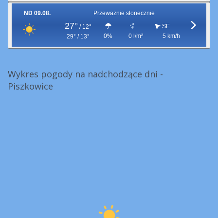
ND 09.08.
Przeważnie słonecznie
27°
SE
/
12°
0%
0 l/m²
5 km/h
29° / 13°
Wykres pogody na nadchodzące dni -
Piszkowice