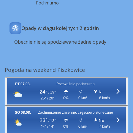
Pochmurno
Opady w ciągu kolejnych 2 godzin
Obecnie nie są spodziewane żadne opady
Pogoda na weekend Piszkowice
PT 07.08.
Przeważnie pochmurno
24°
N
/
19°
0%
0 l/m²
8 km/h
25° / 20°
SO 08.08.
Zachmurzenie zmienne, częściowo słonecznie
23°
NE
/
13°
0%
0 l/m²
7 km/h
24° / 14°