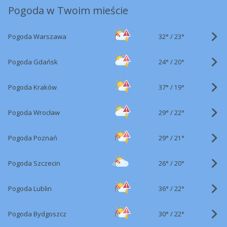
Pogoda w Twoim mieście
32°
/
Pogoda Warszawa
23°
24°
/
Pogoda Gdańsk
20°
37°
/
Pogoda Kraków
19°
29°
/
Pogoda Wrocław
22°
29°
/
Pogoda Poznań
21°
26°
/
Pogoda Szczecin
20°
36°
/
Pogoda Lublin
22°
30°
/
Pogoda Bydgoszcz
22°