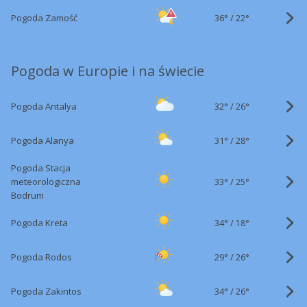
36°
/
Pogoda Zamość
22°
Pogoda w Europie i na świecie
32°
/
Pogoda Antalya
26°
31°
/
Pogoda Alanya
28°
Pogoda Stacja
33°
/
meteorologiczna
25°
Bodrum
34°
/
Pogoda Kreta
18°
29°
/
Pogoda Rodos
26°
34°
/
Pogoda Zakintos
26°