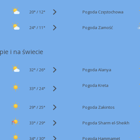
20°
/
Pogoda Częstochowa
12°
24°
/
Pogoda Zamość
11°
ie i na świecie
32°
/
Pogoda Alanya
26°
Pogoda Kreta
33°
/
24°
29°
/
Pogoda Zakintos
25°
33°
/
Pogoda Sharm el-Sheikh
29°
34°
/
Pogoda Hammamet
30°