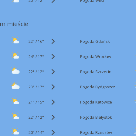
20°
/
Pogoda Wilki
12°
m mieście
22°
/
Pogoda Gdańsk
16°
24°
/
Pogoda Wrocław
17°
22°
/
Pogoda Szczecin
12°
23°
/
Pogoda Bydgoszcz
17°
21°
/
Pogoda Katowice
15°
22°
/
Pogoda Białystok
12°
20°
/
Pogoda Rzeszów
14°