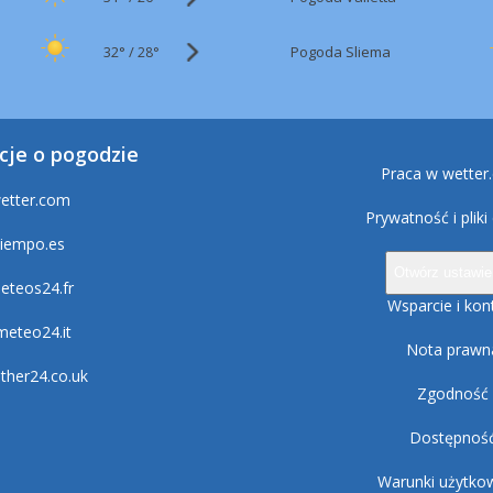
32°
/
Pogoda Sliema
28°
cje o pogodzie
Praca w wetter
etter.com
Prywatność i pliki
tiempo.es
Otwórz ustawie
eteos24.fr
Wsparcie i kon
lmeteo24.it
Nota prawn
ther24.co.uk
Zgodność
Dostępnoś
Warunki użytko