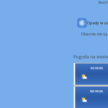
Bezc
Opady w ci
Obecnie nie s
Pogoda na week
SO 08.08.
ND 09.08.