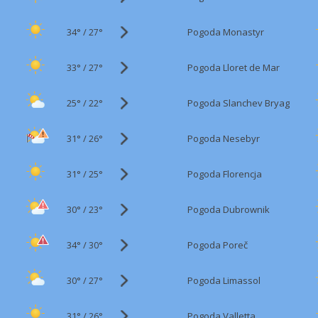
34°
/
Pogoda Monastyr
27°
33°
/
Pogoda Lloret de Mar
27°
25°
/
Pogoda Slanchev Bryag
22°
31°
/
Pogoda Nesebyr
26°
31°
/
Pogoda Florencja
25°
30°
/
Pogoda Dubrownik
23°
34°
/
Pogoda Poreč
30°
30°
/
Pogoda Limassol
27°
31°
/
Pogoda Valletta
26°