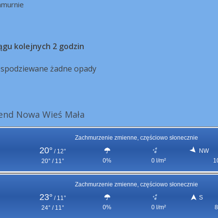
hmurnie
ągu kolejnych 2 godzin
ą spodziewane żadne opady
end Nowa Wieś Mała
Zachmurzenie zmienne, częściowo słonecznie
20°
NW
/
12°
0%
0 l/m²
1
20° / 11°
Zachmurzenie zmienne, częściowo słonecznie
23°
S
/
11°
0%
0 l/m²
8
24° / 11°