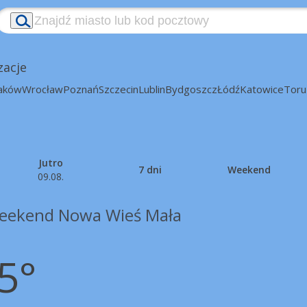
zacje
aków
Wrocław
Poznań
Szczecin
Lublin
Bydgoszcz
Łódź
Katowice
Toru
Jutro
7 dni
Weekend
09.08.
eekend Nowa Wieś Mała
5°