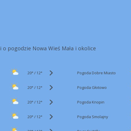
i o pogodzie Nowa Wieś Mała i okolice
20°
/
Pogoda Dobre Miasto
12°
20°
/
Pogoda Głotowo
12°
20°
/
Pogoda Knopin
12°
20°
/
Pogoda Smolajny
12°