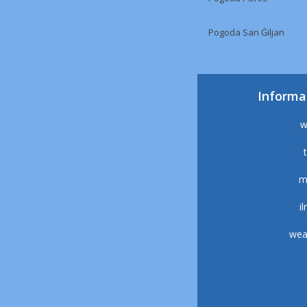
Pogoda San Ġiljan
Informa
w
m
i
wea