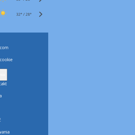
32°
/
28°
.com
 cookie
nia
takt
a
ć
wania