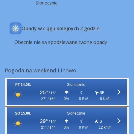
Słonecznie
Opady w ciągu kolejnych 2 godzin
Obecnie nie są spodziewane żadne opady
Pogoda na weekend Linowo
PT 14.08.
Słonecznie
25°
SE
/
16°
0%
0 l/m²
8 km/h
27° / 16°
SO 15.08.
Słonecznie
29°
S
/
19°
0%
0 l/m²
12 km/h
31° / 19°