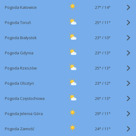
27°
/
Pogoda Katowice
14°
25°
/
Pogoda Toruń
11°
23°
/
Pogoda Białystok
10°
23°
/
Pogoda Gdynia
13°
25°
/
Pogoda Rzeszów
13°
23°
/
Pogoda Olsztyn
12°
26°
/
Pogoda Częstochowa
13°
29°
/
Pogoda Jelenia Góra
11°
24°
/
Pogoda Zamość
11°