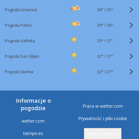
34°
/
Pogoda Limassol
25°
30°
/
Pogoda Pafos
26°
33°
/
Pogoda Valletta
27°
32°
/
Pogoda San Ġiljan
27°
32°
/
Pogoda Sliema
27°
Informacje o
Praca w wetter.com
pogodzie
Prywatność i pliki cookie
wetter.com
tiempo.es
Otwórz ustawienia