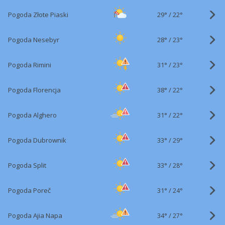
29°
/
Pogoda Złote Piaski
22°
28°
/
Pogoda Nesebyr
23°
31°
/
Pogoda Rimini
23°
38°
/
Pogoda Florencja
22°
31°
/
Pogoda Alghero
22°
33°
/
Pogoda Dubrownik
29°
33°
/
Pogoda Split
28°
31°
/
Pogoda Poreč
24°
34°
/
Pogoda Ajia Napa
27°