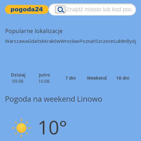
Popularne lokalizacje
Warszawa
Gdańsk
Kraków
Wrocław
Poznań
Szczecin
Lublin
Bydgo
Dzisiaj
Jutro
7 dni
Weekend
16 dni
09.08.
10.08.
Pogoda na weekend Linowo
10°