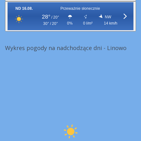
ND 16.08.
Przeważnie słonecznie
28°
NW
/
20°
0%
0 l/m²
14 km/h
30° / 20°
Wykres pogody na nadchodzące dni - Linowo