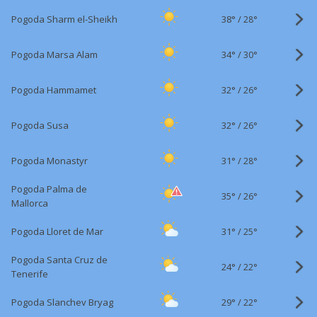
38°
/
Pogoda Sharm el-Sheikh
28°
34°
/
Pogoda Marsa Alam
30°
32°
/
Pogoda Hammamet
26°
32°
/
Pogoda Susa
26°
31°
/
Pogoda Monastyr
28°
Pogoda Palma de
35°
/
26°
Mallorca
31°
/
Pogoda Lloret de Mar
25°
Pogoda Santa Cruz de
24°
/
22°
Tenerife
29°
/
Pogoda Slanchev Bryag
22°