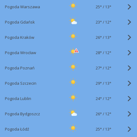
25°
/
Pogoda Warszawa
13°
23°
/
Pogoda Gdańsk
12°
26°
/
Pogoda Kraków
13°
28°
/
Pogoda Wrocław
12°
27°
/
Pogoda Poznań
12°
29°
/
Pogoda Szczecin
13°
24°
/
Pogoda Lublin
12°
26°
/
Pogoda Bydgoszcz
12°
25°
/
Pogoda Łódź
13°