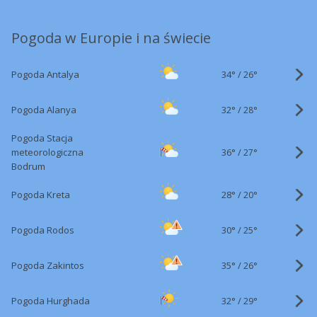
Pogoda w Europie i na świecie
34°
/
Pogoda Antalya
26°
32°
/
Pogoda Alanya
28°
Pogoda Stacja
36°
/
meteorologiczna
27°
Bodrum
28°
/
Pogoda Kreta
20°
30°
/
Pogoda Rodos
25°
35°
/
Pogoda Zakintos
26°
32°
/
Pogoda Hurghada
29°