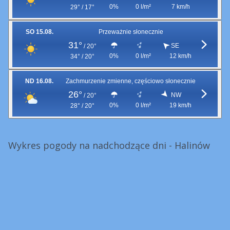
0%
0 l/m²
7 km/h
29° / 17°
SO 15.08.
Przeważnie słonecznie
31°
SE
/
20°
0%
0 l/m²
12 km/h
34° / 20°
ND 16.08.
Zachmurzenie zmienne, częściowo słonecznie
26°
NW
/
20°
0%
0 l/m²
19 km/h
28° / 20°
Wykres pogody na nadchodzące dni - Halinów