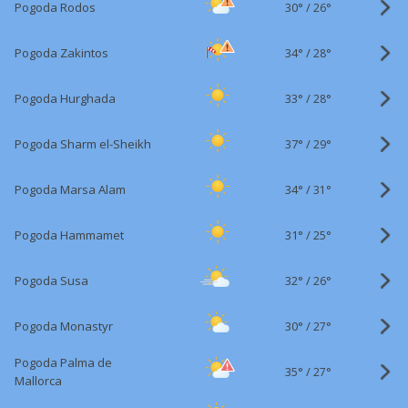
30°
/
Pogoda Rodos
26°
34°
/
Pogoda Zakintos
28°
33°
/
Pogoda Hurghada
28°
37°
/
Pogoda Sharm el-Sheikh
29°
34°
/
Pogoda Marsa Alam
31°
31°
/
Pogoda Hammamet
25°
32°
/
Pogoda Susa
26°
30°
/
Pogoda Monastyr
27°
Pogoda Palma de
35°
/
27°
Mallorca