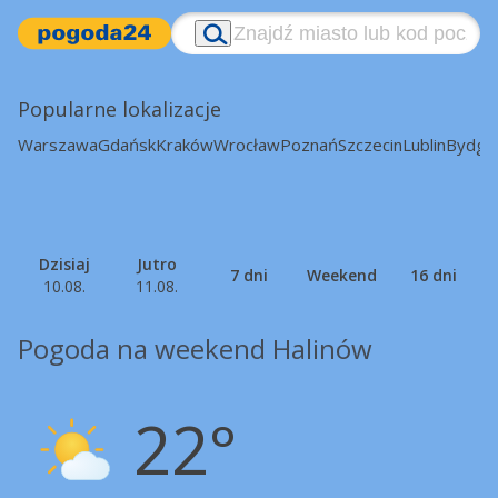
Popularne lokalizacje
Warszawa
Gdańsk
Kraków
Wrocław
Poznań
Szczecin
Lublin
Bydgo
Dzisiaj
Jutro
7 dni
Weekend
16 dni
10.08.
11.08.
Pogoda na weekend Halinów
22°