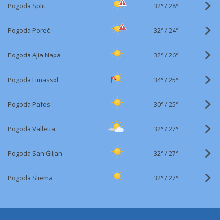
32°
/
Pogoda Split
28°
32°
/
Pogoda Poreč
24°
32°
/
Pogoda Ajia Napa
26°
34°
/
Pogoda Limassol
25°
30°
/
Pogoda Pafos
25°
32°
/
Pogoda Valletta
27°
32°
/
Pogoda San Ġiljan
27°
32°
/
Pogoda Sliema
27°