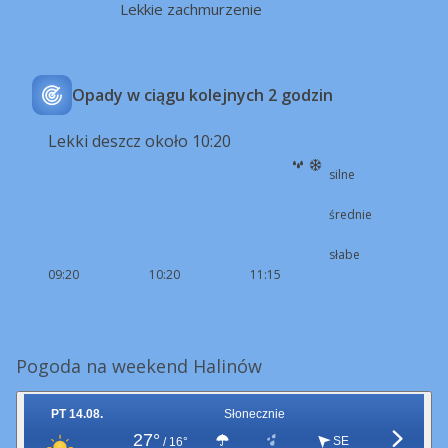
Lekkie zachmurzenie
Opady w ciągu kolejnych 2 godzin
Lekki deszcz około 10:20
silne
średnie
słabe
09:20
10:20
11:15
Pogoda na weekend Halinów
PT 14.08.
Słonecznie
27°
SE
/
16°