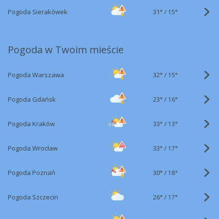
31°
/
Pogoda Sierakówek
15°
Pogoda w Twoim mieście
32°
/
Pogoda Warszawa
15°
23°
/
Pogoda Gdańsk
16°
33°
/
Pogoda Kraków
13°
33°
/
Pogoda Wrocław
17°
30°
/
Pogoda Poznań
18°
26°
/
Pogoda Szczecin
17°