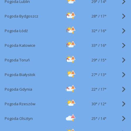
29°
/
Pogoda Lublin
14°
28°
/
Pogoda Bydgoszcz
17°
32°
/
Pogoda Łódź
16°
33°
/
Pogoda Katowice
16°
29°
/
Pogoda Toruń
15°
27°
/
Pogoda Białystok
13°
22°
/
Pogoda Gdynia
17°
30°
/
Pogoda Rzeszów
12°
25°
/
Pogoda Olsztyn
14°