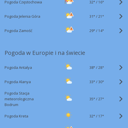
32°
/
Pogoda Częstochowa
16°
31°
/
Pogoda Jelenia Góra
21°
29°
/
Pogoda Zamość
14°
Pogoda w Europie i na świecie
38°
/
Pogoda Antalya
28°
33°
/
Pogoda Alanya
30°
Pogoda Stacja
35°
/
meteorologiczna
27°
Bodrum
32°
/
Pogoda Kreta
17°