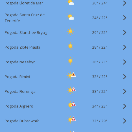
30°
/
Pogoda Lloret de Mar
24°
Pogoda Santa Cruz de
24°
/
22°
Tenerife
29°
/
Pogoda Slanchev Bryag
22°
28°
/
Pogoda Złote Piaski
22°
28°
/
Pogoda Nesebyr
23°
32°
/
Pogoda Rimini
22°
38°
/
Pogoda Florencja
22°
34°
/
Pogoda Alghero
23°
32°
/
Pogoda Dubrownik
29°