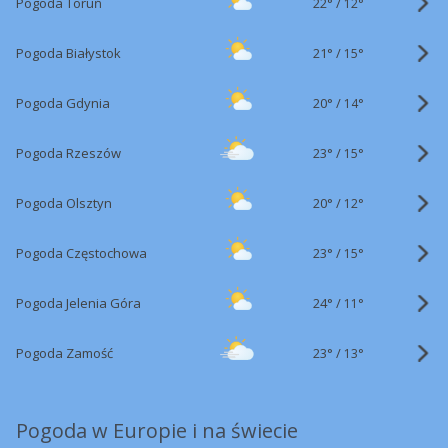
22°
/
Pogoda Toruń
12°
21°
/
Pogoda Białystok
15°
20°
/
Pogoda Gdynia
14°
23°
/
Pogoda Rzeszów
15°
20°
/
Pogoda Olsztyn
12°
23°
/
Pogoda Częstochowa
15°
24°
/
Pogoda Jelenia Góra
11°
23°
/
Pogoda Zamość
13°
Pogoda w Europie i na świecie