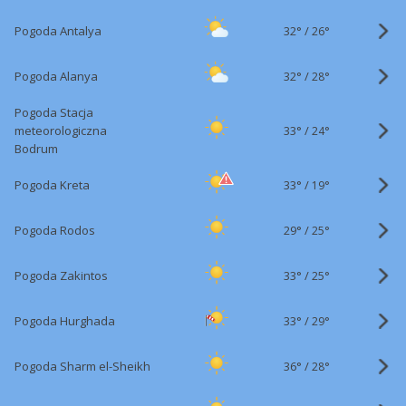
32°
/
Pogoda Antalya
26°
32°
/
Pogoda Alanya
28°
Pogoda Stacja
33°
/
meteorologiczna
24°
Bodrum
33°
/
Pogoda Kreta
19°
29°
/
Pogoda Rodos
25°
33°
/
Pogoda Zakintos
25°
33°
/
Pogoda Hurghada
29°
36°
/
Pogoda Sharm el-Sheikh
28°