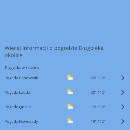
Więcej informacji o pogodzie Długołęka i
okolice
Pogoda w okolicy
20°
/
Pogoda Bobrownik
12°
20°
/
Pogoda Lauda
12°
19°
/
Pogoda Ignalin
12°
19°
/
Pogoda Nowosady
12°