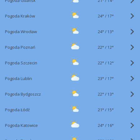
21°
/
Pogoda Gdańsk
14°
24°
/
Pogoda Kraków
17°
24°
/
Pogoda Wrocław
13°
22°
/
Pogoda Poznań
12°
22°
/
Pogoda Szczecin
12°
23°
/
Pogoda Lublin
17°
22°
/
Pogoda Bydgoszcz
13°
21°
/
Pogoda Łódź
15°
24°
/
Pogoda Katowice
16°