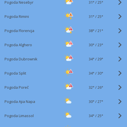
31°
/
Pogoda Nesebyr
25°
31°
/
Pogoda Rimini
25°
38°
/
Pogoda Florencja
21°
30°
/
Pogoda Alghero
23°
34°
/
Pogoda Dubrownik
29°
34°
/
Pogoda Split
30°
32°
/
Pogoda Poreč
26°
30°
/
Pogoda Ajia Napa
27°
34°
/
Pogoda Limassol
25°