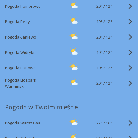
20°
/
Pogoda Pomorowo
12°
19°
/
Pogoda Redy
12°
20°
/
Pogoda Łaniewo
12°
19°
/
Pogoda Widryki
12°
19°
/
Pogoda Runowo
12°
Pogoda Lidzbark
20°
/
12°
Warmiński
Pogoda w Twoim mieście
22°
/
Pogoda Warszawa
16°