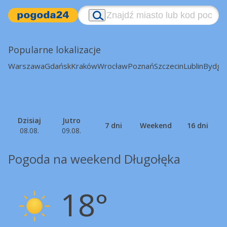
Popularne lokalizacje
Warszawa
Gdańsk
Kraków
Wrocław
Poznań
Szczecin
Lublin
Bydgo
Dzisiaj
Jutro
7 dni
Weekend
16 dni
08.08.
09.08.
Pogoda na weekend Długołęka
18°