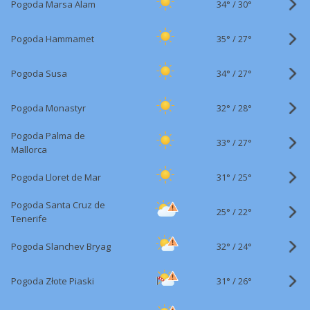
34°
/
Pogoda Marsa Alam
30°
35°
/
Pogoda Hammamet
27°
34°
/
Pogoda Susa
27°
32°
/
Pogoda Monastyr
28°
Pogoda Palma de
33°
/
27°
Mallorca
31°
/
Pogoda Lloret de Mar
25°
Pogoda Santa Cruz de
25°
/
22°
Tenerife
32°
/
Pogoda Slanchev Bryag
24°
31°
/
Pogoda Złote Piaski
26°