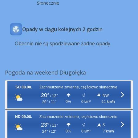
Słonecznie
Opady w ciągu kolejnych 2 godzin
Obecnie nie są spodziewane żadne opady
Pogoda na weekend Długołęka
SO 08.08.
Zachmurzenie zmienne, częściowo słonecznie
20°
NW
/
12°
0%
0 l/m²
11 km/h
20° / 11°
ND 09.08.
Zachmurzenie zmienne, częściowo słonecznie
23°
S
/
11°
0%
0 l/m²
7 km/h
24° / 12°