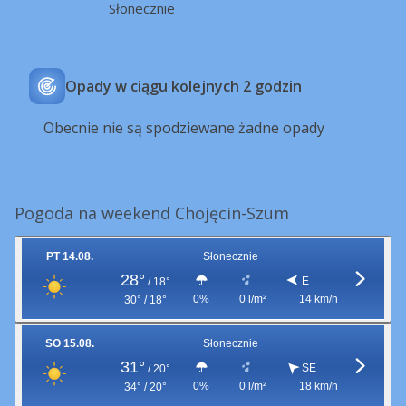
Słonecznie
Opady w ciągu kolejnych 2 godzin
Obecnie nie są spodziewane żadne opady
Pogoda na weekend Chojęcin-Szum
PT 14.08.
Słonecznie
28°
E
/
18°
0%
0 l/m²
14 km/h
30° / 18°
SO 15.08.
Słonecznie
31°
SE
/
20°
0%
0 l/m²
18 km/h
34° / 20°