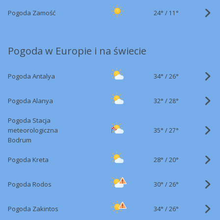
24°
/
Pogoda Zamość
11°
Pogoda w Europie i na świecie
34°
/
Pogoda Antalya
26°
32°
/
Pogoda Alanya
28°
Pogoda Stacja
35°
/
meteorologiczna
27°
Bodrum
28°
/
Pogoda Kreta
20°
30°
/
Pogoda Rodos
26°
34°
/
Pogoda Zakintos
26°