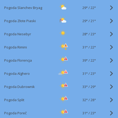
29°
/
Pogoda Slanchev Bryag
22°
29°
/
Pogoda Złote Piaski
21°
28°
/
Pogoda Nesebyr
23°
31°
/
Pogoda Rimini
22°
39°
/
Pogoda Florencja
22°
31°
/
Pogoda Alghero
23°
33°
/
Pogoda Dubrownik
29°
32°
/
Pogoda Split
28°
31°
/
Pogoda Poreč
23°