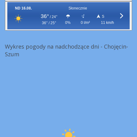
ND 16.08.
Słonecznie
36°
S
/
24°
0%
0 l/m²
11 km/h
36° / 25°
Wykres pogody na nadchodzące dni - Chojęcin-
Szum