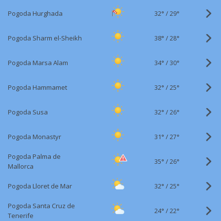
32°
/
Pogoda Hurghada
29°
38°
/
Pogoda Sharm el-Sheikh
28°
34°
/
Pogoda Marsa Alam
30°
32°
/
Pogoda Hammamet
25°
32°
/
Pogoda Susa
26°
31°
/
Pogoda Monastyr
27°
Pogoda Palma de
35°
/
26°
Mallorca
32°
/
Pogoda Lloret de Mar
25°
Pogoda Santa Cruz de
24°
/
22°
Tenerife