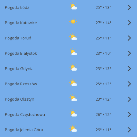
25°
/
Pogoda Łódź
13°
27°
/
Pogoda Katowice
14°
25°
/
Pogoda Toruń
11°
23°
/
Pogoda Białystok
10°
23°
/
Pogoda Gdynia
13°
25°
/
Pogoda Rzeszów
13°
23°
/
Pogoda Olsztyn
12°
26°
/
Pogoda Częstochowa
12°
29°
/
Pogoda Jelenia Góra
11°