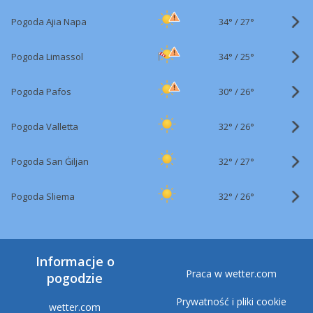
34°
/
Pogoda Ajia Napa
27°
34°
/
Pogoda Limassol
25°
30°
/
Pogoda Pafos
26°
32°
/
Pogoda Valletta
26°
32°
/
Pogoda San Ġiljan
27°
32°
/
Pogoda Sliema
26°
Informacje o
Praca w wetter.com
pogodzie
Prywatność i pliki cookie
wetter.com