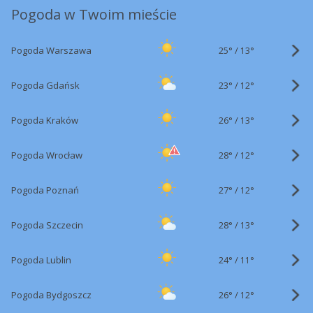
Pogoda w Twoim mieście
25°
/
Pogoda Warszawa
13°
23°
/
Pogoda Gdańsk
12°
26°
/
Pogoda Kraków
13°
28°
/
Pogoda Wrocław
12°
27°
/
Pogoda Poznań
12°
28°
/
Pogoda Szczecin
13°
24°
/
Pogoda Lublin
11°
26°
/
Pogoda Bydgoszcz
12°