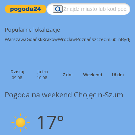
Popularne lokalizacje
Warszawa
Gdańsk
Kraków
Wrocław
Poznań
Szczecin
Lublin
Bydgo
Dzisiaj
Jutro
7 dni
Weekend
16 dni
09.08.
10.08.
Pogoda na weekend Chojęcin-Szum
17°