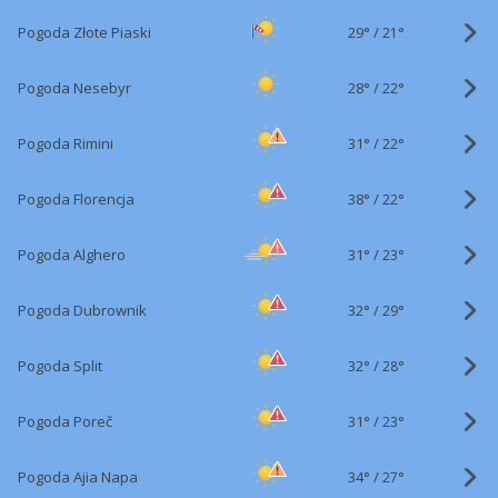
29°
/
Pogoda Złote Piaski
21°
28°
/
Pogoda Nesebyr
22°
31°
/
Pogoda Rimini
22°
38°
/
Pogoda Florencja
22°
31°
/
Pogoda Alghero
23°
32°
/
Pogoda Dubrownik
29°
32°
/
Pogoda Split
28°
31°
/
Pogoda Poreč
23°
34°
/
Pogoda Ajia Napa
27°