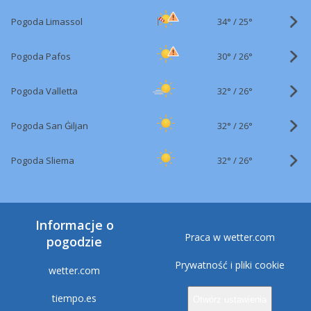
34°
/
Pogoda Limassol
25°
30°
/
Pogoda Pafos
26°
32°
/
Pogoda Valletta
26°
32°
/
Pogoda San Ġiljan
26°
32°
/
Pogoda Sliema
26°
Informacje o
Praca w wetter.com
pogodzie
Prywatność i pliki cookie
wetter.com
tiempo.es
Otwórz ustawienia