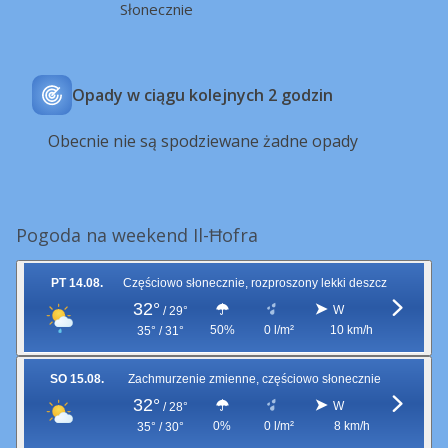
Słonecznie
Opady w ciągu kolejnych 2 godzin
Obecnie nie są spodziewane żadne opady
Pogoda na weekend Il-Ħofra
PT 14.08.
Częściowo słonecznie, rozproszony lekki deszcz
32°
W
/
29°
50%
0 l/m²
10 km/h
35° / 31°
SO 15.08.
Zachmurzenie zmienne, częściowo słonecznie
32°
W
/
28°
0%
0 l/m²
8 km/h
35° / 30°