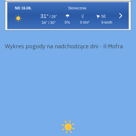
ND 16.08.
Słonecznie
31°
SE
/
28°
0%
0 l/m²
9 km/h
34° / 30°
Wykres pogody na nadchodzące dni - Il-Ħofra