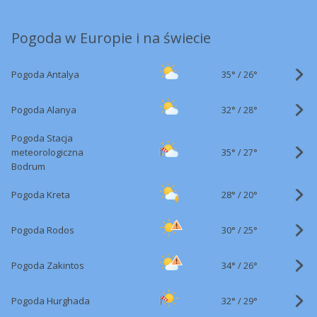
Pogoda w Europie i na świecie
35°
/
Pogoda Antalya
26°
32°
/
Pogoda Alanya
28°
Pogoda Stacja
35°
/
meteorologiczna
27°
Bodrum
28°
/
Pogoda Kreta
20°
30°
/
Pogoda Rodos
25°
34°
/
Pogoda Zakintos
26°
32°
/
Pogoda Hurghada
29°