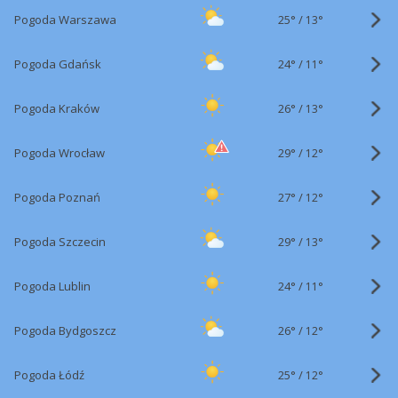
25°
/
Pogoda Warszawa
13°
24°
/
Pogoda Gdańsk
11°
26°
/
Pogoda Kraków
13°
29°
/
Pogoda Wrocław
12°
27°
/
Pogoda Poznań
12°
29°
/
Pogoda Szczecin
13°
24°
/
Pogoda Lublin
11°
26°
/
Pogoda Bydgoszcz
12°
25°
/
Pogoda Łódź
12°