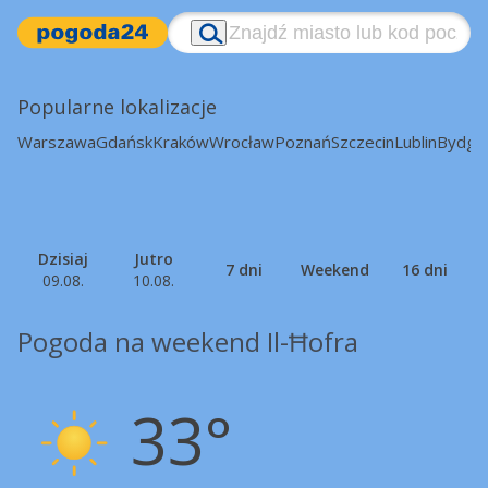
Popularne lokalizacje
Warszawa
Gdańsk
Kraków
Wrocław
Poznań
Szczecin
Lublin
Bydgo
Dzisiaj
Jutro
7 dni
Weekend
16 dni
09.08.
10.08.
Pogoda na weekend Il-Ħofra
33°