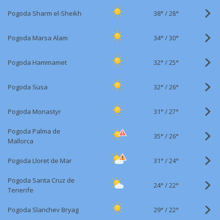
38°
/
Pogoda Sharm el-Sheikh
28°
34°
/
Pogoda Marsa Alam
30°
32°
/
Pogoda Hammamet
25°
32°
/
Pogoda Susa
26°
31°
/
Pogoda Monastyr
27°
Pogoda Palma de
35°
/
26°
Mallorca
31°
/
Pogoda Lloret de Mar
24°
Pogoda Santa Cruz de
24°
/
22°
Tenerife
29°
/
Pogoda Slanchev Bryag
22°