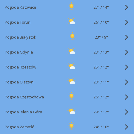
27°
/
Pogoda Katowice
14°
26°
/
Pogoda Toruń
10°
23°
/
Pogoda Białystok
9°
23°
/
Pogoda Gdynia
13°
25°
/
Pogoda Rzeszów
12°
23°
/
Pogoda Olsztyn
11°
26°
/
Pogoda Częstochowa
12°
29°
/
Pogoda Jelenia Góra
12°
24°
/
Pogoda Zamość
10°