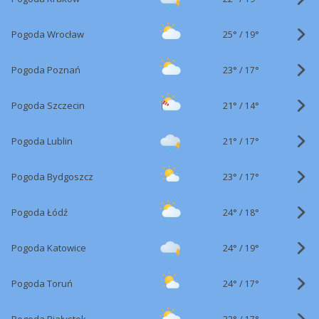
25°
/
Pogoda Wrocław
19°
23°
/
Pogoda Poznań
17°
21°
/
Pogoda Szczecin
14°
21°
/
Pogoda Lublin
17°
23°
/
Pogoda Bydgoszcz
17°
24°
/
Pogoda Łódź
18°
24°
/
Pogoda Katowice
19°
24°
/
Pogoda Toruń
17°
22°
/