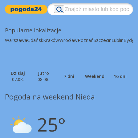
Popularne lokalizacje
Warszawa
Gdańsk
Kraków
Wrocław
Poznań
Szczecin
Lublin
Bydgo
Dzisiaj
Jutro
7 dni
Weekend
16 dni
07.08.
08.08.
Pogoda na weekend Nieda
25°