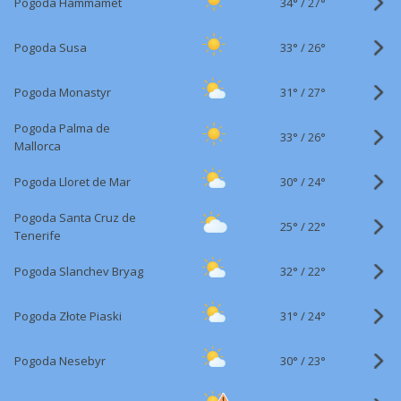
34°
/
Pogoda Hammamet
27°
33°
/
Pogoda Susa
26°
31°
/
Pogoda Monastyr
27°
Pogoda Palma de
33°
/
26°
Mallorca
30°
/
Pogoda Lloret de Mar
24°
Pogoda Santa Cruz de
25°
/
22°
Tenerife
32°
/
Pogoda Slanchev Bryag
22°
31°
/
Pogoda Złote Piaski
24°
30°
/
Pogoda Nesebyr
23°