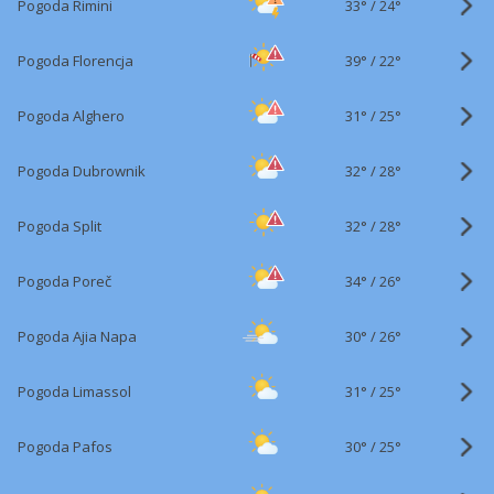
33°
/
Pogoda Rimini
24°
39°
/
Pogoda Florencja
22°
31°
/
Pogoda Alghero
25°
32°
/
Pogoda Dubrownik
28°
32°
/
Pogoda Split
28°
34°
/
Pogoda Poreč
26°
30°
/
Pogoda Ajia Napa
26°
31°
/
Pogoda Limassol
25°
30°
/
Pogoda Pafos
25°