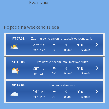
Pochmurno
Pogoda na weekend Nieda
PT 07.08.
Zachmurzenie zmienne, częściowo słonecznie
27°
N
/
17°
0%
0 l/m²
5 km/h
29° / 19°
SO 08.08.
Przeważnie pochmurno i możliwe burze
28°
N
/
17°
0%
0 l/m²
5 km/h
30° / 18°
ND 09.08.
Bardzo pochmurno
24°
N
/
20°
0%
0 l/m²
5 km/h
26° / 21°