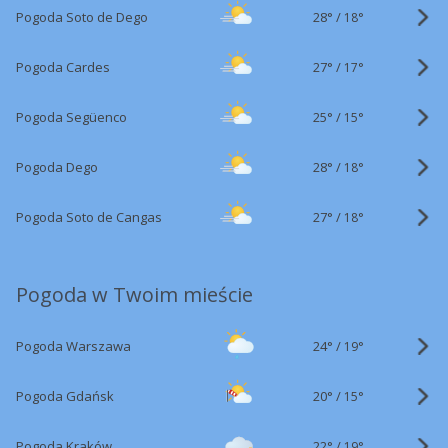
28°
/
Pogoda Soto de Dego
18°
27°
/
Pogoda Cardes
17°
25°
/
Pogoda Següenco
15°
28°
/
Pogoda Dego
18°
27°
/
Pogoda Soto de Cangas
18°
Pogoda w Twoim mieście
24°
/
Pogoda Warszawa
19°
20°
/
Pogoda Gdańsk
15°
22°
/
Pogoda Kraków
19°