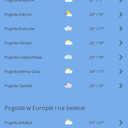
Pogoda Białystok
17°
20°
/
Pogoda Gdynia
15°
22°
/
Pogoda Rzeszów
17°
22°
/
Pogoda Olsztyn
16°
23°
/
Pogoda Częstochowa
18°
24°
/
Pogoda Jelenia Góra
17°
22°
/
Pogoda Zamość
15°
Pogoda w Europie i na świecie
31°
/
Pogoda Antalya
27°