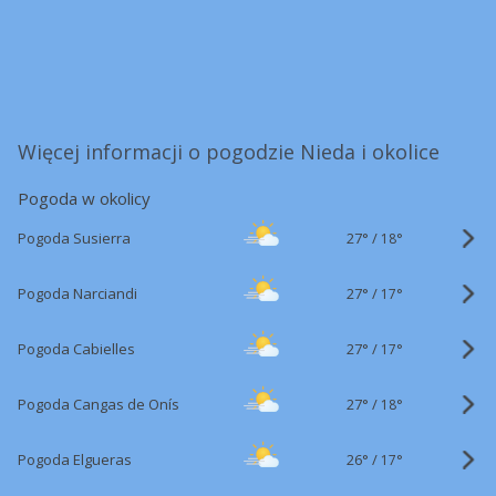
Więcej informacji o pogodzie Nieda i okolice
Pogoda w okolicy
27°
/
Pogoda Susierra
18°
27°
/
Pogoda Narciandi
17°
27°
/
Pogoda Cabielles
17°
27°
/
Pogoda Cangas de Onís
18°
26°
/
Pogoda Elgueras
17°