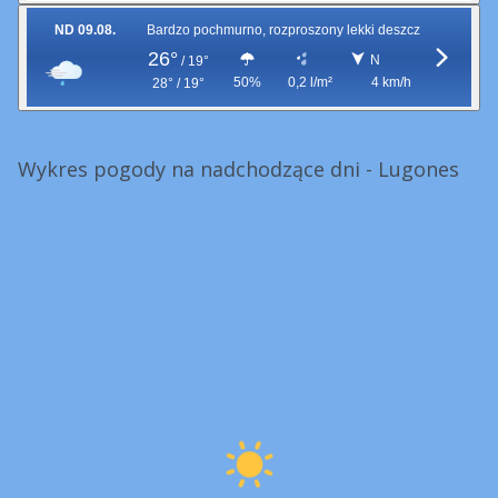
ND 09.08.
Bardzo pochmurno, rozproszony lekki deszcz
26°
N
/
19°
50%
0,2 l/m²
4 km/h
28° / 19°
Wykres pogody na nadchodzące dni - Lugones