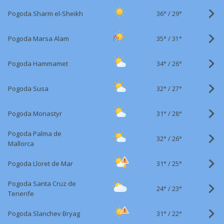
36°
/
Pogoda Sharm el-Sheikh
29°
35°
/
Pogoda Marsa Alam
31°
34°
/
Pogoda Hammamet
26°
32°
/
Pogoda Susa
27°
31°
/
Pogoda Monastyr
28°
Pogoda Palma de
32°
/
26°
Mallorca
31°
/
Pogoda Lloret de Mar
25°
Pogoda Santa Cruz de
24°
/
23°
Tenerife
31°
/
Pogoda Slanchev Bryag
22°