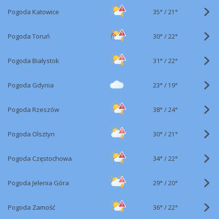
35°
/
Pogoda Katowice
21°
30°
/
Pogoda Toruń
22°
31°
/
Pogoda Białystok
22°
23°
/
Pogoda Gdynia
19°
38°
/
Pogoda Rzeszów
24°
30°
/
Pogoda Olsztyn
21°
34°
/
Pogoda Częstochowa
22°
29°
/
Pogoda Jelenia Góra
20°
36°
/
Pogoda Zamość
22°