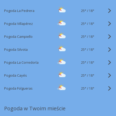
25°
/
Pogoda La Pedrera
18°
25°
/
Pogoda Villapérez
18°
25°
/
Pogoda Campiello
18°
25°
/
Pogoda Silvota
18°
25°
/
Pogoda La Corredoría
18°
25°
/
Pogoda Cayés
18°
25°
/
Pogoda Folgueras
18°
Pogoda w Twoim mieście