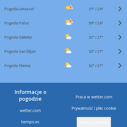
31°
/
Pogoda Limassol
24°
30°
/
Pogoda Pafos
24°
32°
/
Pogoda Valletta
27°
32°
/
Pogoda San Ġiljan
27°
32°
/
Pogoda Sliema
27°
Informacje o
Praca w wetter.com
pogodzie
Prywatność i pliki cookie
wetter.com
tiempo.es
Otwórz ustawienia