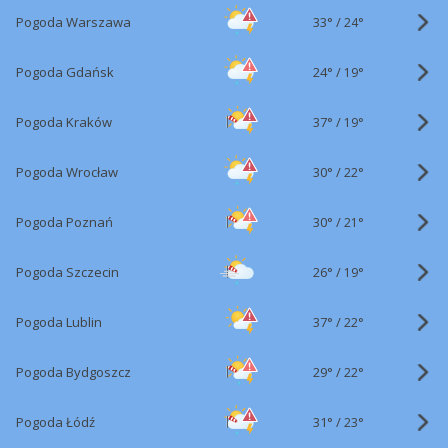
33°
/
Pogoda Warszawa
24°
24°
/
Pogoda Gdańsk
19°
37°
/
Pogoda Kraków
19°
30°
/
Pogoda Wrocław
22°
30°
/
Pogoda Poznań
21°
26°
/
Pogoda Szczecin
19°
37°
/
Pogoda Lublin
22°
29°
/
Pogoda Bydgoszcz
22°
31°
/
Pogoda Łódź
23°