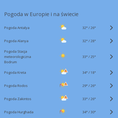
Pogoda w Europie i na świecie
32°
/
Pogoda Antalya
26°
32°
/
Pogoda Alanya
28°
Pogoda Stacja
33°
/
meteorologiczna
25°
Bodrum
34°
/
Pogoda Kreta
18°
29°
/
Pogoda Rodos
26°
33°
/
Pogoda Zakintos
26°
34°
/
Pogoda Hurghada
30°