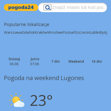
Popularne lokalizacje
Warszawa
Gdańsk
Kraków
Wrocław
Poznań
Szczecin
Lublin
Bydgo
Dzisiaj
Jutro
7 dni
Weekend
16 dni
06.08.
07.08.
Pogoda na weekend Lugones
23°