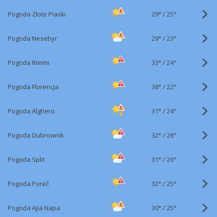
29°
/
Pogoda Złote Piaski
25°
29°
/
Pogoda Nesebyr
23°
33°
/
Pogoda Rimini
24°
38°
/
Pogoda Florencja
22°
31°
/
Pogoda Alghero
24°
32°
/
Pogoda Dubrownik
28°
31°
/
Pogoda Split
26°
32°
/
Pogoda Poreč
25°
30°
/
Pogoda Ajia Napa
25°