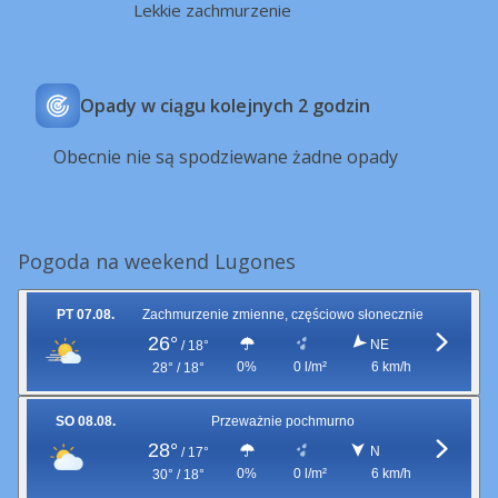
Lekkie zachmurzenie
Opady w ciągu kolejnych 2 godzin
Obecnie nie są spodziewane żadne opady
Pogoda na weekend Lugones
PT 07.08.
Zachmurzenie zmienne, częściowo słonecznie
26°
NE
/
18°
0%
0 l/m²
6 km/h
28° / 18°
SO 08.08.
Przeważnie pochmurno
28°
N
/
17°
0%
0 l/m²
6 km/h
30° / 18°