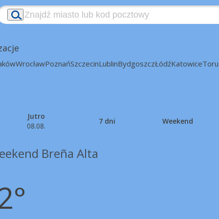
zacje
aków
Wrocław
Poznań
Szczecin
Lublin
Bydgoszcz
Łódź
Katowice
Toru
Jutro
7 dni
Weekend
08.08.
eekend Breña Alta
2°