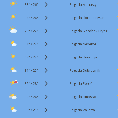
33°
/
Pogoda Monastyr
26°
33°
/
Pogoda Lloret de Mar
26°
25°
/
Pogoda Slanchev Bryag
22°
31°
/
Pogoda Nesebyr
24°
33°
/
Pogoda Florencja
24°
31°
/
Pogoda Dubrownik
25°
32°
/
Pogoda Poreč
28°
30°
/
Pogoda Limassol
26°
30°
/
Pogoda Valletta
25°