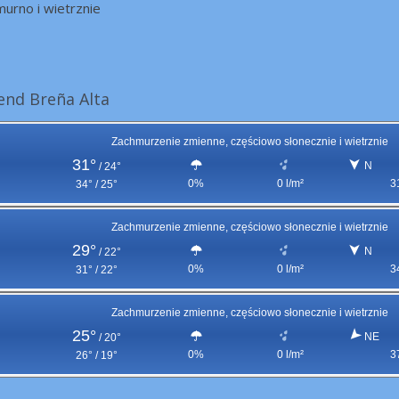
urno i wietrznie
nd Breña Alta
Zachmurzenie zmienne, częściowo słonecznie i wietrznie
31°
N
/
24°
0%
0 l/m²
3
34° / 25°
Zachmurzenie zmienne, częściowo słonecznie i wietrznie
29°
N
/
22°
0%
0 l/m²
3
31° / 22°
Zachmurzenie zmienne, częściowo słonecznie i wietrznie
25°
NE
/
20°
0%
0 l/m²
3
26° / 19°