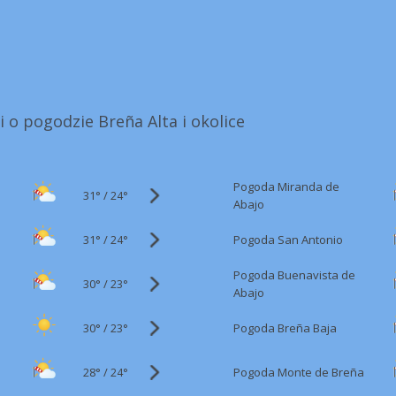
i o pogodzie Breña Alta i okolice
Pogoda Miranda de
31°
/
24°
Abajo
31°
/
Pogoda San Antonio
24°
Pogoda Buenavista de
30°
/
23°
Abajo
30°
/
Pogoda Breña Baja
23°
28°
/
Pogoda Monte de Breña
24°