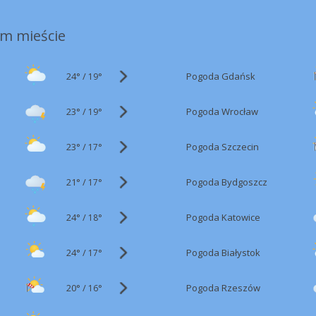
m mieście
24°
/
Pogoda Gdańsk
19°
23°
/
Pogoda Wrocław
19°
23°
/
Pogoda Szczecin
17°
21°
/
Pogoda Bydgoszcz
17°
24°
/
Pogoda Katowice
18°
24°
/
Pogoda Białystok
17°
20°
/
Pogoda Rzeszów
16°