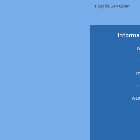
Pogoda San Ġiljan
Informa
w
m
i
wea