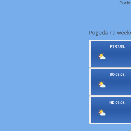
Pochm
Pogoda na weeke
PT 07.08.
SO 08.08.
ND 09.08.