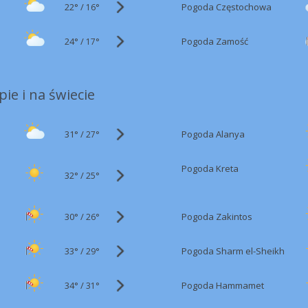
22°
/
Pogoda Częstochowa
16°
24°
/
Pogoda Zamość
17°
ie i na świecie
31°
/
Pogoda Alanya
27°
Pogoda Kreta
32°
/
25°
30°
/
Pogoda Zakintos
26°
33°
/
Pogoda Sharm el-Sheikh
29°
34°
/
Pogoda Hammamet
31°