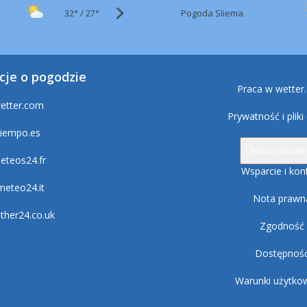
32°
/
Pogoda Sliema
27°
cje o pogodzie
Praca w wetter
etter.com
Prywatność i pliki
tiempo.es
Otwórz ustawie
eteos24.fr
Wsparcie i kon
lmeteo24.it
Nota prawn
ther24.co.uk
Zgodność
Dostępnoś
Warunki użytko