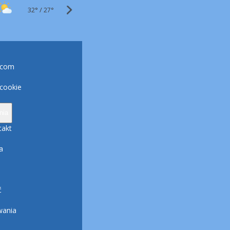
32°
/
27°
.com
 cookie
nia
takt
a
ć
wania