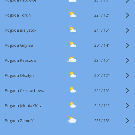
Pogoda Katowice
16°
22°
/
Pogoda Toruń
12°
21°
/
Pogoda Białystok
15°
20°
/
Pogoda Gdynia
14°
23°
/
Pogoda Rzeszów
15°
20°
/
Pogoda Olsztyn
12°
22°
/
Pogoda Częstochowa
15°
24°
/
Pogoda Jelenia Góra
11°
23°
/
Pogoda Zamość
13°