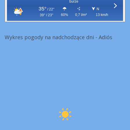
burze
35°
N
/
22°
60%
0,7 l/m²
13 km/h
39° / 23°
Wykres pogody na nadchodzące dni - Adiós