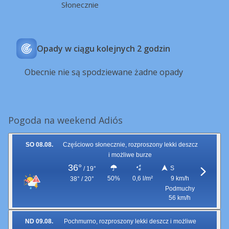
Słonecznie
Opady w ciągu kolejnych 2 godzin
Obecnie nie są spodziewane żadne opady
Pogoda na weekend Adiós
SO 08.08.
Częściowo słonecznie, rozproszony lekki deszcz
i możliwe burze
36°
S
/
19°
50%
0,6 l/m²
9 km/h
38° / 20°
Podmuchy
56 km/h
ND 09.08.
Pochmurno, rozproszony lekki deszcz i możliwe