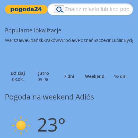
Popularne lokalizacje
Warszawa
Gdańsk
Kraków
Wrocław
Poznań
Szczecin
Lublin
Bydgo
Dzisiaj
Jutro
7 dni
Weekend
16 dni
08.08.
09.08.
Pogoda na weekend Adiós
23°