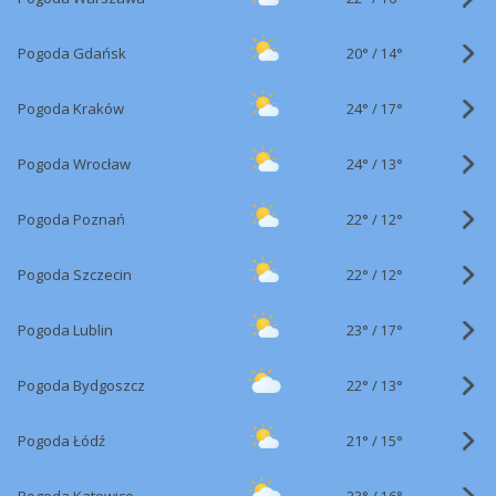
20°
/
Pogoda Gdańsk
14°
24°
/
Pogoda Kraków
17°
24°
/
Pogoda Wrocław
13°
22°
/
Pogoda Poznań
12°
22°
/
Pogoda Szczecin
12°
23°
/
Pogoda Lublin
17°
22°
/
Pogoda Bydgoszcz
13°
21°
/
Pogoda Łódź
15°
23°
/