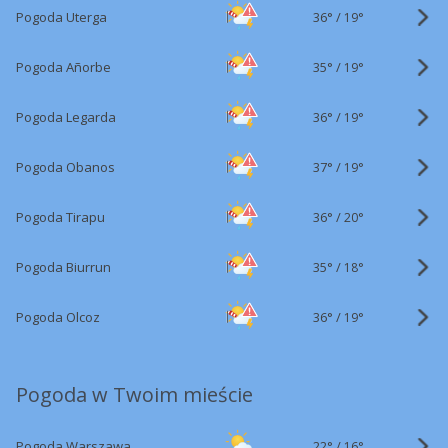
36°
/
Pogoda Uterga
19°
35°
/
Pogoda Añorbe
19°
36°
/
Pogoda Legarda
19°
37°
/
Pogoda Obanos
19°
36°
/
Pogoda Tirapu
20°
35°
/
Pogoda Biurrun
18°
36°
/
Pogoda Olcoz
19°
Pogoda w Twoim mieście
22°
/
Pogoda Warszawa
16°