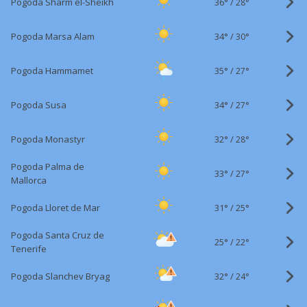
36°
/
Pogoda Sharm el-Sheikh
28°
34°
/
Pogoda Marsa Alam
30°
35°
/
Pogoda Hammamet
27°
34°
/
Pogoda Susa
27°
32°
/
Pogoda Monastyr
28°
Pogoda Palma de
33°
/
27°
Mallorca
31°
/
Pogoda Lloret de Mar
25°
Pogoda Santa Cruz de
25°
/
22°
Tenerife
32°
/
Pogoda Slanchev Bryag
24°