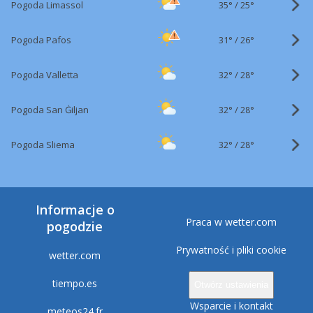
35°
/
Pogoda Limassol
25°
31°
/
Pogoda Pafos
26°
32°
/
Pogoda Valletta
28°
32°
/
Pogoda San Ġiljan
28°
32°
/
Pogoda Sliema
28°
Informacje o
Praca w wetter.com
pogodzie
Prywatność i pliki cookie
wetter.com
tiempo.es
Otwórz ustawienia
Wsparcie i kontakt
meteos24.fr