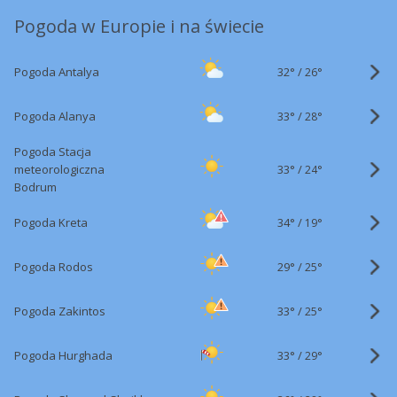
Pogoda w Europie i na świecie
32°
/
Pogoda Antalya
26°
33°
/
Pogoda Alanya
28°
Pogoda Stacja
33°
/
meteorologiczna
24°
Bodrum
34°
/
Pogoda Kreta
19°
29°
/
Pogoda Rodos
25°
33°
/
Pogoda Zakintos
25°
33°
/
Pogoda Hurghada
29°