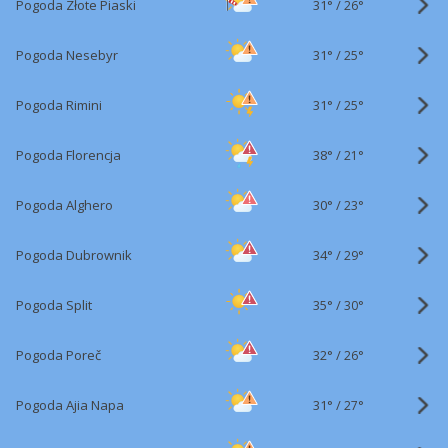
31°
/
Pogoda Złote Piaski
26°
31°
/
Pogoda Nesebyr
25°
31°
/
Pogoda Rimini
25°
38°
/
Pogoda Florencja
21°
30°
/
Pogoda Alghero
23°
34°
/
Pogoda Dubrownik
29°
35°
/
Pogoda Split
30°
32°
/
Pogoda Poreč
26°
31°
/
Pogoda Ajia Napa
27°