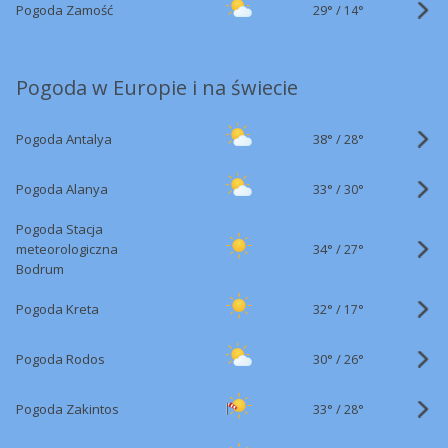
29°
/
Pogoda Zamość
14°
Pogoda w Europie i na świecie
38°
/
Pogoda Antalya
28°
33°
/
Pogoda Alanya
30°
Pogoda Stacja
34°
/
meteorologiczna
27°
Bodrum
32°
/
Pogoda Kreta
17°
30°
/
Pogoda Rodos
26°
33°
/
Pogoda Zakintos
28°