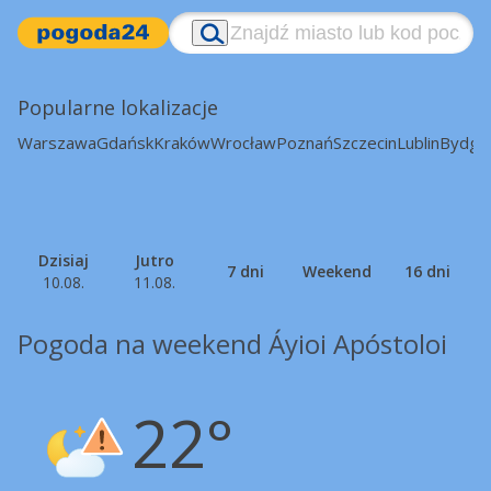
Popularne lokalizacje
Warszawa
Gdańsk
Kraków
Wrocław
Poznań
Szczecin
Lublin
Bydgo
Dzisiaj
Jutro
7 dni
Weekend
16 dni
10.08.
11.08.
Pogoda na weekend Áyioi Apóstoloi
22°