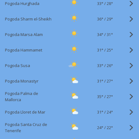
33°
/
Pogoda Hurghada
28°
36°
/
Pogoda Sharm el-Sheikh
29°
34°
/
Pogoda Marsa Alam
31°
31°
/
Pogoda Hammamet
25°
33°
/
Pogoda Susa
26°
31°
/
Pogoda Monastyr
27°
Pogoda Palma de
35°
/
27°
Mallorca
31°
/
Pogoda Lloret de Mar
24°
Pogoda Santa Cruz de
24°
/
22°
Tenerife