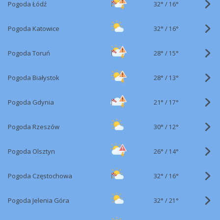
32°
/
Pogoda Łódź
16°
32°
/
Pogoda Katowice
16°
28°
/
Pogoda Toruń
15°
28°
/
Pogoda Białystok
13°
21°
/
Pogoda Gdynia
17°
30°
/
Pogoda Rzeszów
12°
26°
/
Pogoda Olsztyn
14°
32°
/
Pogoda Częstochowa
16°
32°
/
Pogoda Jelenia Góra
21°