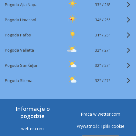
33°
/
Pogoda Ajia Napa
26°
34°
/
Pogoda Limassol
25°
31°
/
Pogoda Pafos
25°
32°
/
Pogoda Valletta
27°
32°
/
Pogoda San Ġiljan
27°
32°
/
Pogoda Sliema
27°
Informacje o
Praca w wetter.com
pogodzie
Prywatność i pliki cookie
wetter.com