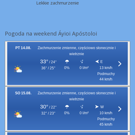
Lekkie zachmurzenie
Pogoda na weekend Áyioi Apóstoloi
PT 14.08.
Zachmurzenie zmienne, częściowo słonecznie i
wietrznie
33°
E
/
24°
0%
0 l/m²
13 km/h
36° / 25°
Podmuchy
44 km/h
SO 15.08.
Zachmurzenie zmienne, częściowo słonecznie i
wietrznie
30°
W
/
22°
0%
0 l/m²
10 km/h
32° / 23°
Podmuchy
45 km/h