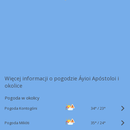
Więcej informacji o pogodzie Áyioi Apóstoloi i
okolice
Pogoda w okolicy
34°
/
Pogoda Kontogóni
23°
35°
/
Pogoda Milióti
24°