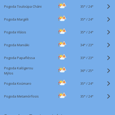
35°
/
Pogoda Touloúpa Cháni
24°
35°
/
Pogoda Margéli
24°
35°
/
Pogoda Vlásis
24°
34°
/
Pogoda Maniáki
23°
33°
/
Pogoda Papafléssa
23°
Pogoda Kalógerou
36°
/
25°
Mýlos
35°
/
Pogoda Koúmaro
24°
35°
/
Pogoda Metamórfosis
24°