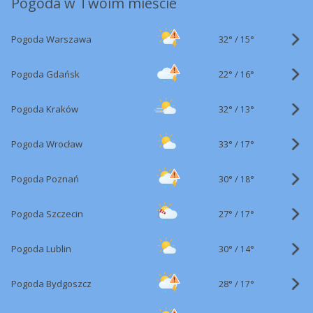
Pogoda w Twoim mieście
32°
/
Pogoda Warszawa
15°
22°
/
Pogoda Gdańsk
16°
32°
/
Pogoda Kraków
13°
33°
/
Pogoda Wrocław
17°
30°
/
Pogoda Poznań
18°
27°
/
Pogoda Szczecin
17°
30°
/
Pogoda Lublin
14°
28°
/
Pogoda Bydgoszcz
17°