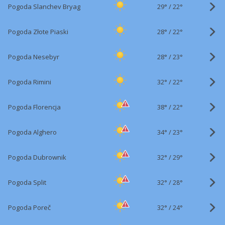
29°
/
Pogoda Slanchev Bryag
22°
28°
/
Pogoda Złote Piaski
22°
28°
/
Pogoda Nesebyr
23°
32°
/
Pogoda Rimini
22°
38°
/
Pogoda Florencja
22°
34°
/
Pogoda Alghero
23°
32°
/
Pogoda Dubrownik
29°
32°
/
Pogoda Split
28°
32°
/
Pogoda Poreč
24°