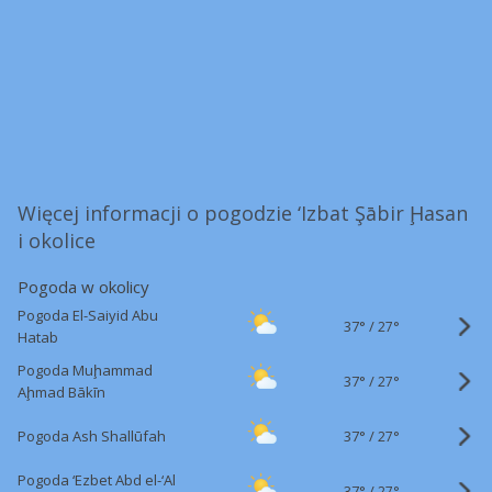
Więcej informacji o pogodzie ‘Izbat Şābir Ḩasan
i okolice
Pogoda w okolicy
Pogoda El-Saiyid Abu
37°
/
27°
Hatab
Pogoda Muḩammad
37°
/
27°
Aḩmad Bākīn
37°
/
Pogoda Ash Shallūfah
27°
Pogoda ‘Ezbet Abd el-‘Al
37°
/
27°