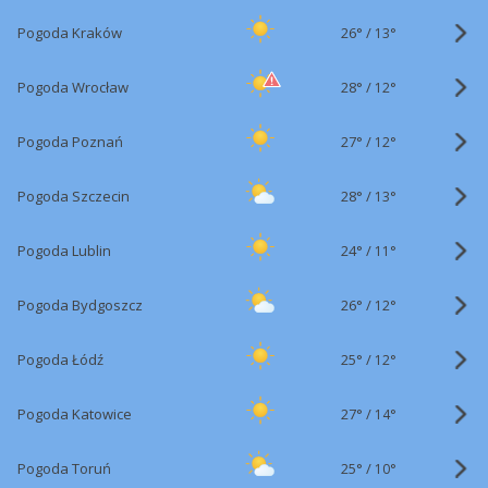
26°
/
Pogoda Kraków
13°
28°
/
Pogoda Wrocław
12°
27°
/
Pogoda Poznań
12°
28°
/
Pogoda Szczecin
13°
24°
/
Pogoda Lublin
11°
26°
/
Pogoda Bydgoszcz
12°
25°
/
Pogoda Łódź
12°
27°
/
Pogoda Katowice
14°
25°
/
Pogoda Toruń
10°