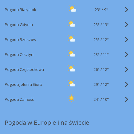
23°
/
Pogoda Białystok
9°
23°
/
Pogoda Gdynia
13°
25°
/
Pogoda Rzeszów
12°
23°
/
Pogoda Olsztyn
11°
26°
/
Pogoda Częstochowa
12°
29°
/
Pogoda Jelenia Góra
12°
24°
/
Pogoda Zamość
10°
Pogoda w Europie i na świecie