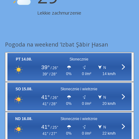
Lekkie zachmurzenie
Pogoda na weekend ‘Izbat Şābir Ḩasan
PT 14.08.
Słonecznie
39°
N
/
26°
0%
0 l/m²
14 km/h
39° / 28°
SO 15.08.
Słonecznie i wietrznie
41°
N
/
26°
0%
0 l/m²
20 km/h
41° / 28°
ND 16.08.
Słonecznie i wietrznie
41°
N
/
25°
0%
0 l/m²
22 km/h
41° / 27°