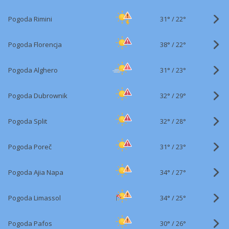
31°
/
Pogoda Rimini
22°
38°
/
Pogoda Florencja
22°
31°
/
Pogoda Alghero
23°
32°
/
Pogoda Dubrownik
29°
32°
/
Pogoda Split
28°
31°
/
Pogoda Poreč
23°
34°
/
Pogoda Ajia Napa
27°
34°
/
Pogoda Limassol
25°
30°
/
Pogoda Pafos
26°