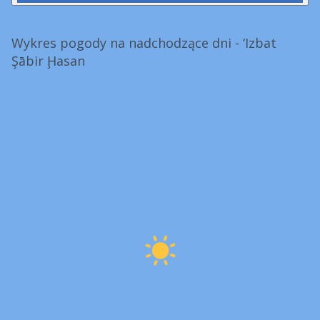
Wykres pogody na nadchodzące dni - ‘Izbat
Şābir Ḩasan