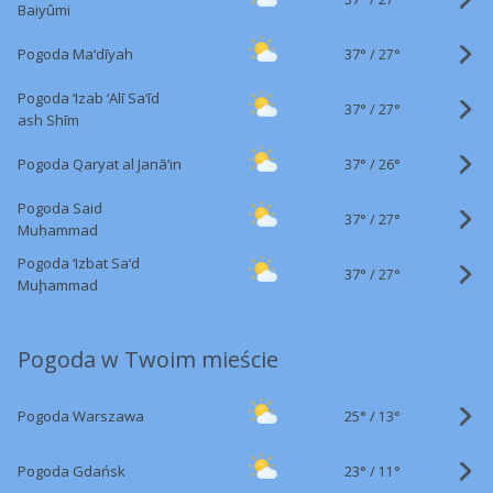
Baiyûmi
37°
/
Pogoda Ma‘dīyah
27°
Pogoda ‘Izab ‘Alī Sa‘īd
37°
/
27°
ash Shīm
37°
/
Pogoda Qaryat al Janā’in
26°
Pogoda Said
37°
/
27°
Muḥammad
Pogoda ‘Izbat Sa‘d
37°
/
27°
Muḩammad
Pogoda w Twoim mieście
25°
/
Pogoda Warszawa
13°
23°
/
Pogoda Gdańsk
11°