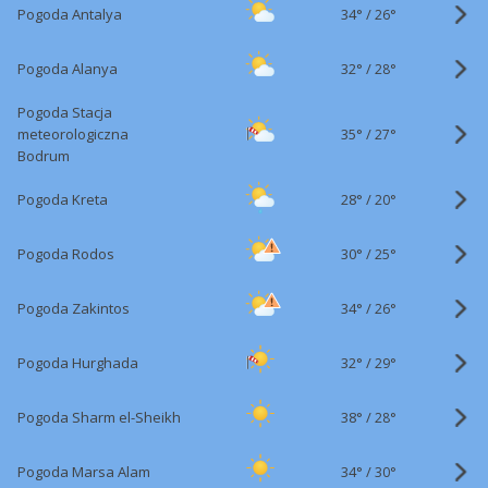
34°
/
Pogoda Antalya
26°
32°
/
Pogoda Alanya
28°
Pogoda Stacja
35°
/
meteorologiczna
27°
Bodrum
28°
/
Pogoda Kreta
20°
30°
/
Pogoda Rodos
25°
34°
/
Pogoda Zakintos
26°
32°
/
Pogoda Hurghada
29°
38°
/
Pogoda Sharm el-Sheikh
28°
34°
/
Pogoda Marsa Alam
30°