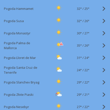
32°
/
Pogoda Hammamet
25°
32°
/
Pogoda Susa
26°
30°
/
Pogoda Monastyr
27°
Pogoda Palma de
35°
/
26°
Mallorca
31°
/
Pogoda Lloret de Mar
24°
Pogoda Santa Cruz de
24°
/
22°
Tenerife
29°
/
Pogoda Slanchev Bryag
22°
29°
/
Pogoda Złote Piaski
21°
27°
/
Pogoda Nesebyr
22°