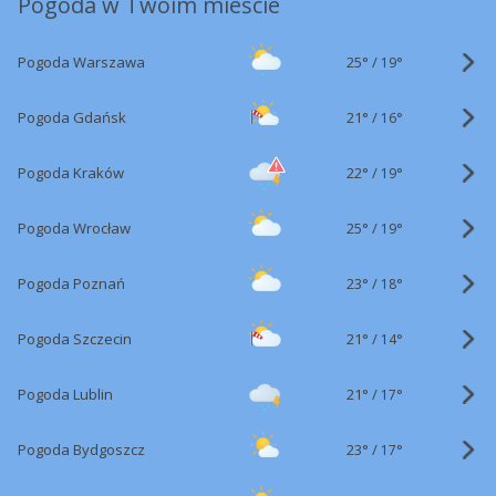
Pogoda w Twoim mieście
25°
/
Pogoda Warszawa
19°
21°
/
Pogoda Gdańsk
16°
22°
/
Pogoda Kraków
19°
25°
/
Pogoda Wrocław
19°
23°
/
Pogoda Poznań
18°
21°
/
Pogoda Szczecin
14°
21°
/
Pogoda Lublin
17°
23°
/
Pogoda Bydgoszcz
17°