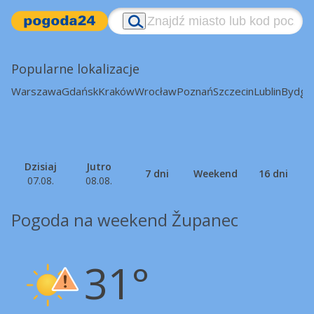
Popularne lokalizacje
Warszawa
Gdańsk
Kraków
Wrocław
Poznań
Szczecin
Lublin
Bydgo
Dzisiaj
Jutro
7 dni
Weekend
16 dni
07.08.
08.08.
Pogoda na weekend Županec
31°