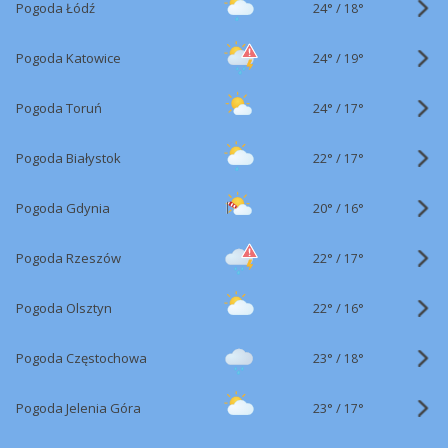
24°
/
Pogoda Łódź
18°
24°
/
Pogoda Katowice
19°
24°
/
Pogoda Toruń
17°
22°
/
Pogoda Białystok
17°
20°
/
Pogoda Gdynia
16°
22°
/
Pogoda Rzeszów
17°
22°
/
Pogoda Olsztyn
16°
23°
/
Pogoda Częstochowa
18°
23°
/
Pogoda Jelenia Góra
17°