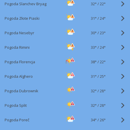
32°
/
Pogoda Slanchev Bryag
22°
31°
/
Pogoda Złote Piaski
24°
30°
/
Pogoda Nesebyr
23°
33°
/
Pogoda Rimini
24°
38°
/
Pogoda Florencja
22°
31°
/
Pogoda Alghero
25°
32°
/
Pogoda Dubrownik
28°
32°
/
Pogoda Split
28°
34°
/
Pogoda Poreč
26°