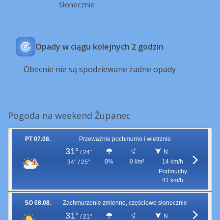
Słonecznie
Opady w ciągu kolejnych 2 godzin
Obecnie nie są spodziewane żadne opady
Pogoda na weekend Županec
PT 07.08.
Przeważnie pochmurno i wietrznie
31°
N
/
24°
0%
0 l/m²
14 km/h
34° / 25°
Podmuchy
41 km/h
SO 08.08.
Zachmurzenie zmienne, częściowo słonecznie
31°
N
/
21°