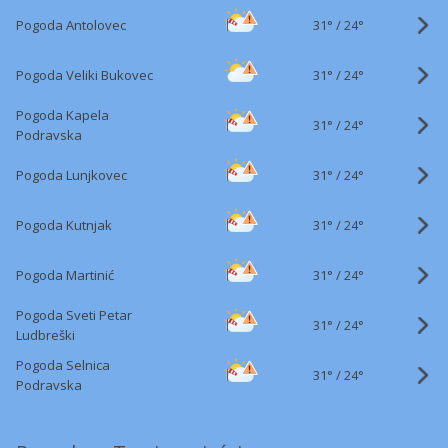
31°
/
Pogoda Antolovec
24°
31°
/
Pogoda Veliki Bukovec
24°
Pogoda Kapela
31°
/
24°
Podravska
31°
/
Pogoda Lunjkovec
24°
31°
/
Pogoda Kutnjak
24°
31°
/
Pogoda Martinić
24°
Pogoda Sveti Petar
31°
/
24°
Ludbreški
Pogoda Selnica
31°
/
24°
Podravska