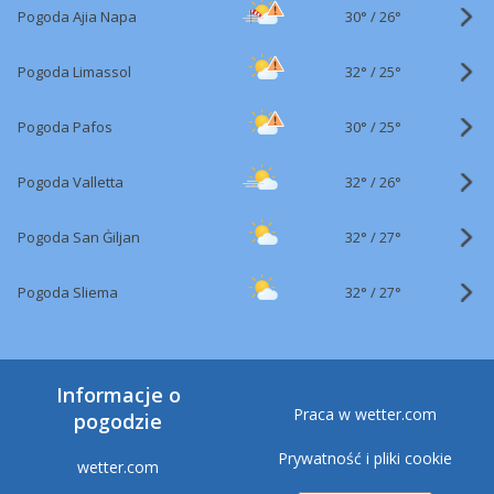
30°
/
Pogoda Ajia Napa
26°
32°
/
Pogoda Limassol
25°
30°
/
Pogoda Pafos
25°
32°
/
Pogoda Valletta
26°
32°
/
Pogoda San Ġiljan
27°
32°
/
Pogoda Sliema
27°
Informacje o
Praca w wetter.com
pogodzie
Prywatność i pliki cookie
wetter.com