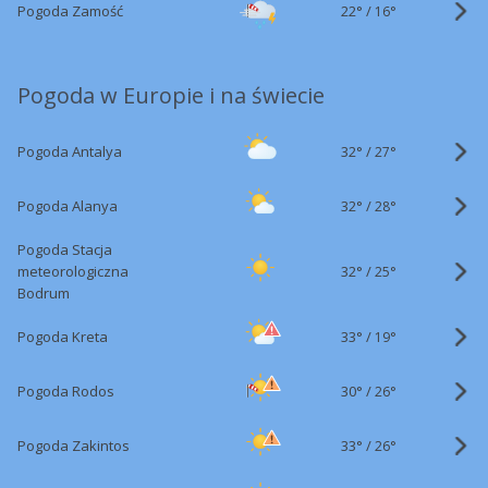
22°
/
Pogoda Zamość
16°
Pogoda w Europie i na świecie
32°
/
Pogoda Antalya
27°
32°
/
Pogoda Alanya
28°
Pogoda Stacja
32°
/
meteorologiczna
25°
Bodrum
33°
/
Pogoda Kreta
19°
30°
/
Pogoda Rodos
26°
33°
/
Pogoda Zakintos
26°