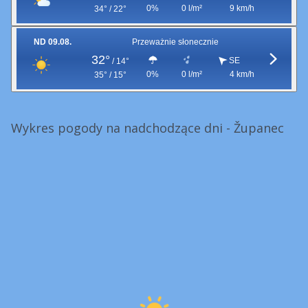
0%
0 l/m²
9 km/h
34° / 22°
ND 09.08.
Przeważnie słonecznie
32°
SE
/
14°
0%
0 l/m²
4 km/h
35° / 15°
Wykres pogody na nadchodzące dni - Županec