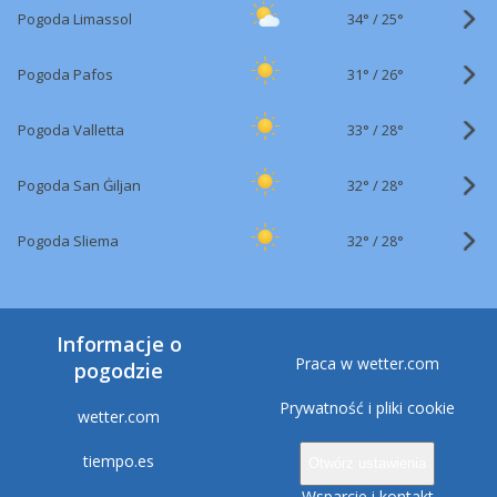
34°
/
Pogoda Limassol
25°
31°
/
Pogoda Pafos
26°
33°
/
Pogoda Valletta
28°
32°
/
Pogoda San Ġiljan
28°
32°
/
Pogoda Sliema
28°
Informacje o
Praca w wetter.com
pogodzie
Prywatność i pliki cookie
wetter.com
tiempo.es
Otwórz ustawienia
Wsparcie i kontakt