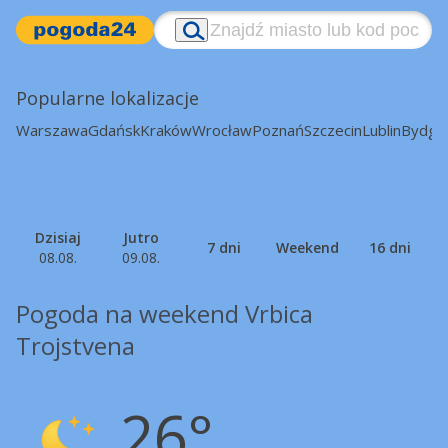
Popularne lokalizacje
Warszawa
Gdańsk
Kraków
Wrocław
Poznań
Szczecin
Lublin
Bydgo
Dzisiaj
Jutro
7 dni
Weekend
16 dni
08.08.
09.08.
Pogoda na weekend Vrbica
Trojstvena
26°