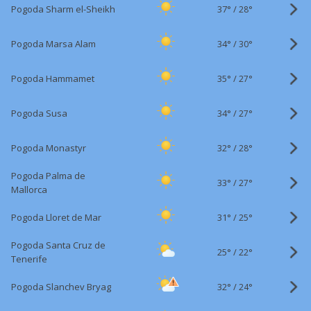
37°
/
Pogoda Sharm el-Sheikh
28°
34°
/
Pogoda Marsa Alam
30°
35°
/
Pogoda Hammamet
27°
34°
/
Pogoda Susa
27°
32°
/
Pogoda Monastyr
28°
Pogoda Palma de
33°
/
27°
Mallorca
31°
/
Pogoda Lloret de Mar
25°
Pogoda Santa Cruz de
25°
/
22°
Tenerife
32°
/
Pogoda Slanchev Bryag
24°