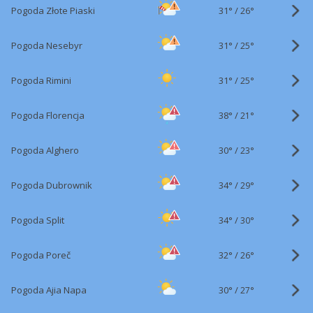
31°
/
Pogoda Złote Piaski
26°
31°
/
Pogoda Nesebyr
25°
31°
/
Pogoda Rimini
25°
38°
/
Pogoda Florencja
21°
30°
/
Pogoda Alghero
23°
34°
/
Pogoda Dubrownik
29°
34°
/
Pogoda Split
30°
32°
/
Pogoda Poreč
26°
30°
/
Pogoda Ajia Napa
27°