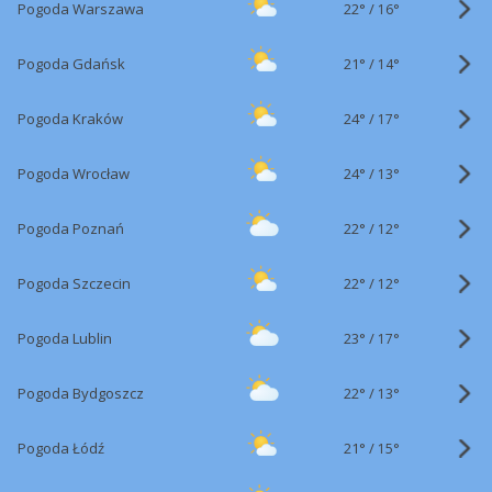
22°
/
Pogoda Warszawa
16°
21°
/
Pogoda Gdańsk
14°
24°
/
Pogoda Kraków
17°
24°
/
Pogoda Wrocław
13°
22°
/
Pogoda Poznań
12°
22°
/
Pogoda Szczecin
12°
23°
/
Pogoda Lublin
17°
22°
/
Pogoda Bydgoszcz
13°
21°
/
Pogoda Łódź
15°