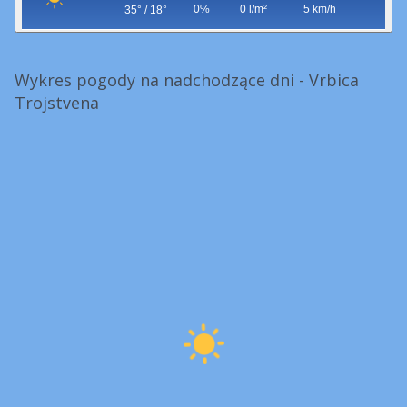
0%
0 l/m²
5 km/h
35° / 18°
Wykres pogody na nadchodzące dni - Vrbica
Trojstvena