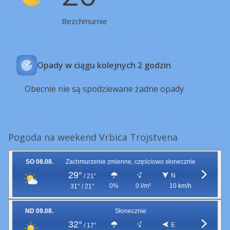
Bezchmurnie
Opady w ciągu kolejnych 2 godzin
Obecnie nie są spodziewane żadne opady
Pogoda na weekend Vrbica Trojstvena
SO 08.08.
Zachmurzenie zmienne, częściowo słonecznie
29°
N
/
21°
0%
0 l/m²
10 km/h
31° / 21°
ND 09.08.
Słonecznie
32°
E
/
17°