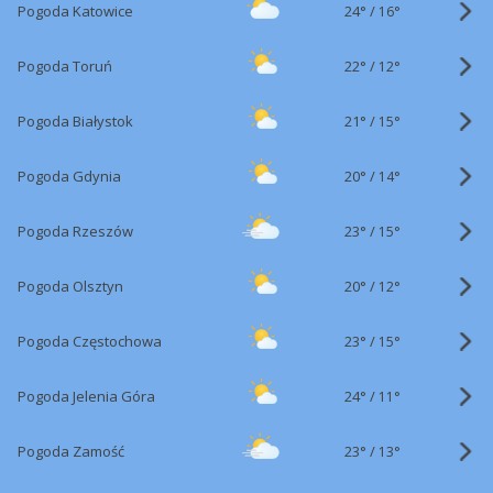
24°
/
Pogoda Katowice
16°
22°
/
Pogoda Toruń
12°
21°
/
Pogoda Białystok
15°
20°
/
Pogoda Gdynia
14°
23°
/
Pogoda Rzeszów
15°
20°
/
Pogoda Olsztyn
12°
23°
/
Pogoda Częstochowa
15°
24°
/
Pogoda Jelenia Góra
11°
23°
/
Pogoda Zamość
13°