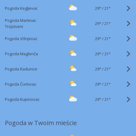
29°
/
Pogoda Kegljevac
21°
Pogoda Martinac
29°
/
21°
Trojstveni
29°
/
Pogoda Višnjevac
21°
29°
/
Pogoda Maglenča
21°
29°
/
Pogoda Radunice
21°
29°
/
Pogoda Ćurlovac
21°
29°
/
Pogoda Kupinovac
21°
Pogoda w Twoim mieście