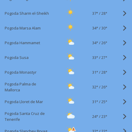
37°
/
Pogoda Sharm el-Sheikh
28°
34°
/
Pogoda Marsa Alam
30°
34°
/
Pogoda Hammamet
26°
33°
/
Pogoda Susa
27°
31°
/
Pogoda Monastyr
28°
Pogoda Palma de
32°
/
26°
Mallorca
31°
/
Pogoda Lloret de Mar
25°
Pogoda Santa Cruz de
24°
/
23°
Tenerife
32°
/
Pogoda Slanchev Bryag
22°