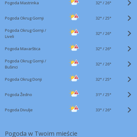
32°
/
Pogoda Mastrinka
26°
32°
/
Pogoda Okrug Gornji
25°
Pogoda Okrug Gornji /
32°
/
26°
Liveli
32°
/
Pogoda Mavarštica
26°
Pogoda Okrug Gornji /
32°
/
26°
Bušinci
32°
/
Pogoda Okrug Donji
25°
31°
/
Pogoda Žedno
25°
33°
/
Pogoda Divulje
26°
Pogoda w Twoim mieście