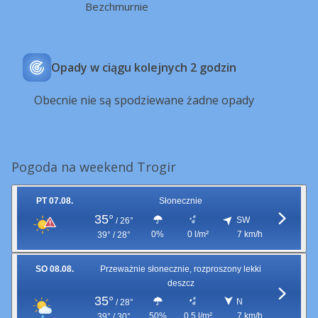
Bezchmurnie
Opady w ciągu kolejnych 2 godzin
Obecnie nie są spodziewane żadne opady
Pogoda na weekend Trogir
PT 07.08.
Słonecznie
35°
SW
/
26°
0%
0 l/m²
7 km/h
39° / 28°
SO 08.08.
Przeważnie słonecznie, rozproszony lekki
deszcz
35°
N
/
28°
50%
0,5 l/m²
7 km/h
39° / 30°