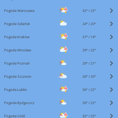
32°
/
Pogoda Warszawa
23°
24°
/
Pogoda Gdańsk
20°
37°
/
Pogoda Kraków
19°
29°
/
Pogoda Wrocław
22°
29°
/
Pogoda Poznań
21°
26°
/
Pogoda Szczecin
20°
36°
/
Pogoda Lublin
22°
30°
/
Pogoda Bydgoszcz
22°
32°
/
Pogoda Łódź
23°