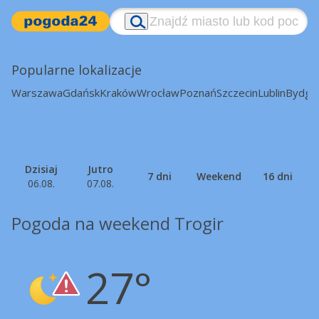
Popularne lokalizacje
Warszawa
Gdańsk
Kraków
Wrocław
Poznań
Szczecin
Lublin
Bydgo
Dzisiaj
Jutro
7 dni
Weekend
16 dni
06.08.
07.08.
Pogoda na weekend Trogir
27°