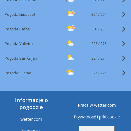
32°
/
Pogoda Limassol
25°
30°
/
Pogoda Pafos
25°
32°
/
Pogoda Valletta
27°
32°
/
Pogoda San Ġiljan
27°
32°
/
Pogoda Sliema
27°
Informacje o
Praca w wetter.com
pogodzie
Prywatność i pliki cookie
wetter.com
tiempo.es