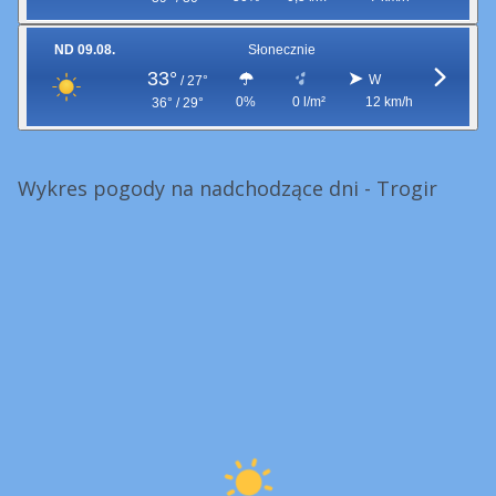
ND 09.08.
Słonecznie
33°
W
/
27°
0%
0 l/m²
12 km/h
36° / 29°
Wykres pogody na nadchodzące dni - Trogir