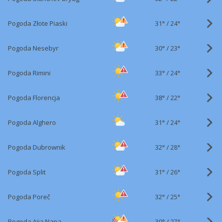
31°
/
Pogoda Złote Piaski
24°
30°
/
Pogoda Nesebyr
23°
33°
/
Pogoda Rimini
24°
38°
/
Pogoda Florencja
22°
31°
/
Pogoda Alghero
24°
32°
/
Pogoda Dubrownik
28°
31°
/
Pogoda Split
26°
32°
/
Pogoda Poreč
25°
30°
/
Pogoda Ajia Napa
27°