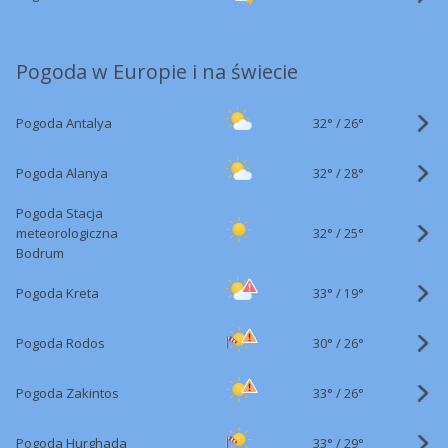
Pogoda w Europie i na świecie
32°
/
Pogoda Antalya
26°
32°
/
Pogoda Alanya
28°
Pogoda Stacja
32°
/
meteorologiczna
25°
Bodrum
33°
/
Pogoda Kreta
19°
30°
/
Pogoda Rodos
26°
33°
/
Pogoda Zakintos
26°
33°
/
Pogoda Hurghada
29°