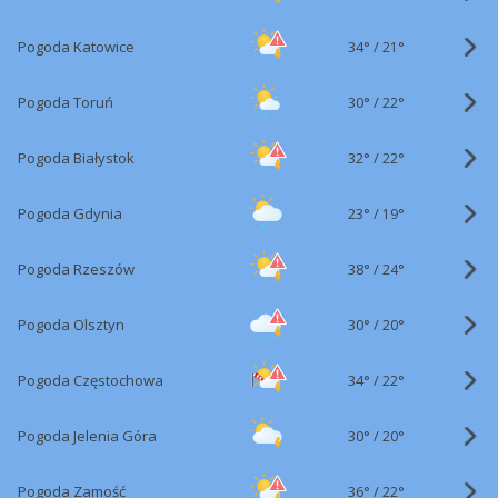
34°
/
Pogoda Katowice
21°
30°
/
Pogoda Toruń
22°
32°
/
Pogoda Białystok
22°
23°
/
Pogoda Gdynia
19°
38°
/
Pogoda Rzeszów
24°
30°
/
Pogoda Olsztyn
20°
34°
/
Pogoda Częstochowa
22°
30°
/
Pogoda Jelenia Góra
20°
36°
/
Pogoda Zamość
22°