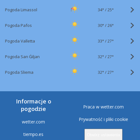
34°
/
Pogoda Limassol
25°
30°
/
Pogoda Pafos
26°
33°
/
Pogoda Valletta
27°
32°
/
Pogoda San Ġiljan
27°
32°
/
Pogoda Sliema
27°
Informacje o
Praca w wetter.com
pogodzie
Prywatność i pliki cookie
wetter.com
tiempo.es
Otwórz ustawienia