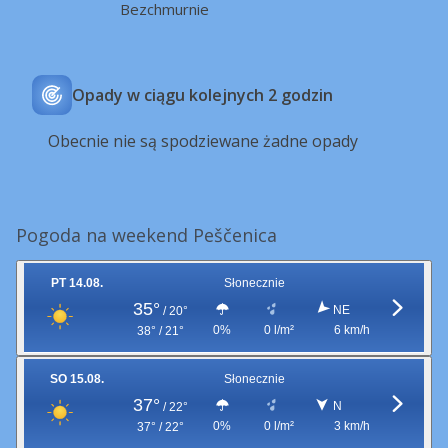
Bezchmurnie
Opady w ciągu kolejnych 2 godzin
Obecnie nie są spodziewane żadne opady
Pogoda na weekend Peščenica
PT 14.08.
Słonecznie
35°
NE
/
20°
0%
0 l/m²
6 km/h
38° / 21°
SO 15.08.
Słonecznie
37°
N
/
22°
0%
0 l/m²
3 km/h
37° / 22°