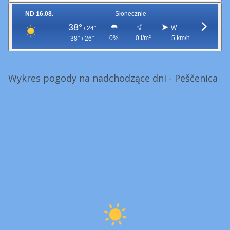
ND 16.08.
Słonecznie
38°
W
/
24°
0%
0 l/m²
5 km/h
38° / 26°
Wykres pogody na nadchodzące dni - Peščenica