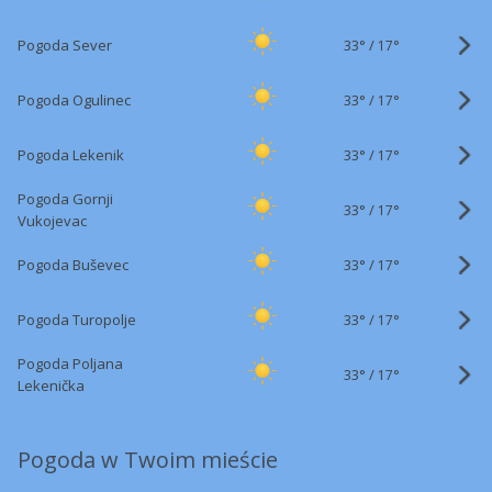
33°
/
Pogoda Sever
17°
33°
/
Pogoda Ogulinec
17°
33°
/
Pogoda Lekenik
17°
Pogoda Gornji
33°
/
17°
Vukojevac
33°
/
Pogoda Buševec
17°
33°
/
Pogoda Turopolje
17°
Pogoda Poljana
33°
/
17°
Lekenička
Pogoda w Twoim mieście