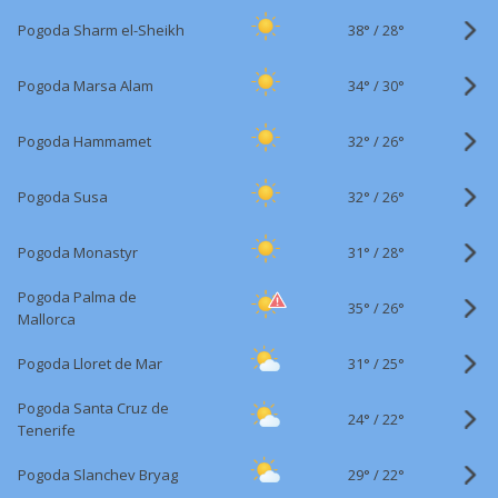
38°
/
Pogoda Sharm el-Sheikh
28°
34°
/
Pogoda Marsa Alam
30°
32°
/
Pogoda Hammamet
26°
32°
/
Pogoda Susa
26°
31°
/
Pogoda Monastyr
28°
Pogoda Palma de
35°
/
26°
Mallorca
31°
/
Pogoda Lloret de Mar
25°
Pogoda Santa Cruz de
24°
/
22°
Tenerife
29°
/
Pogoda Slanchev Bryag
22°