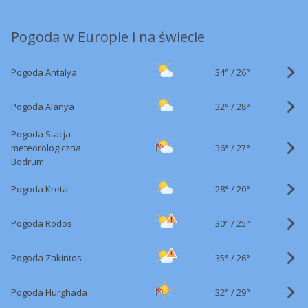
Pogoda w Europie i na świecie
34°
/
Pogoda Antalya
26°
32°
/
Pogoda Alanya
28°
Pogoda Stacja
36°
/
meteorologiczna
27°
Bodrum
28°
/
Pogoda Kreta
20°
30°
/
Pogoda Rodos
25°
35°
/
Pogoda Zakintos
26°
32°
/
Pogoda Hurghada
29°