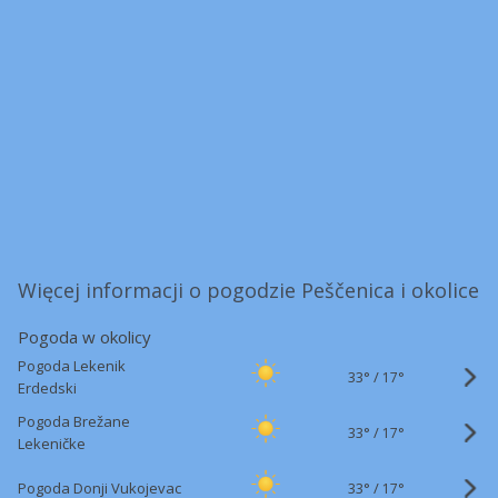
Więcej informacji o pogodzie Peščenica i okolice
Pogoda w okolicy
Pogoda Lekenik
33°
/
17°
Erdedski
Pogoda Brežane
33°
/
17°
Lekeničke
33°
/
Pogoda Donji Vukojevac
17°