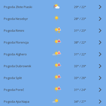
29°
/
Pogoda Złote Piaski
22°
28°
/
Pogoda Nesebyr
23°
31°
/
Pogoda Rimini
23°
38°
/
Pogoda Florencja
22°
31°
/
Pogoda Alghero
22°
33°
/
Pogoda Dubrownik
29°
33°
/
Pogoda Split
28°
31°
/
Pogoda Poreč
24°
34°
/
Pogoda Ajia Napa
27°