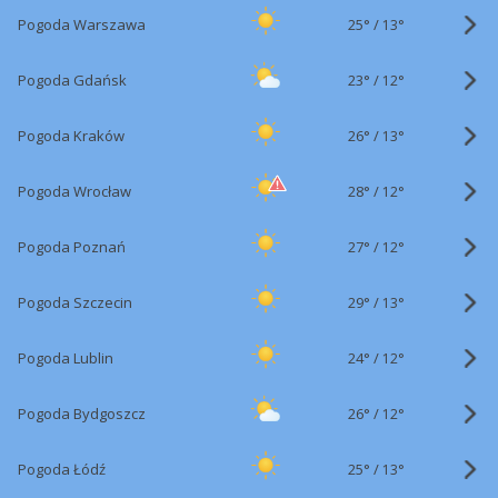
25°
/
Pogoda Warszawa
13°
23°
/
Pogoda Gdańsk
12°
26°
/
Pogoda Kraków
13°
28°
/
Pogoda Wrocław
12°
27°
/
Pogoda Poznań
12°
29°
/
Pogoda Szczecin
13°
24°
/
Pogoda Lublin
12°
26°
/
Pogoda Bydgoszcz
12°
25°
/
Pogoda Łódź
13°