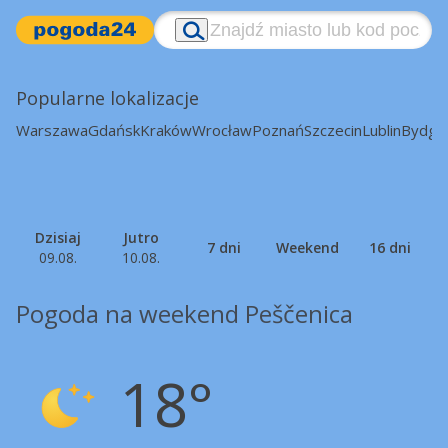
Popularne lokalizacje
Warszawa
Gdańsk
Kraków
Wrocław
Poznań
Szczecin
Lublin
Bydgo
Dzisiaj
Jutro
7 dni
Weekend
16 dni
09.08.
10.08.
Pogoda na weekend Peščenica
18°