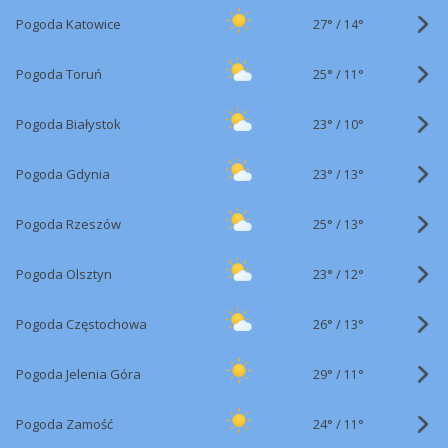
27°
/
Pogoda Katowice
14°
25°
/
Pogoda Toruń
11°
23°
/
Pogoda Białystok
10°
23°
/
Pogoda Gdynia
13°
25°
/
Pogoda Rzeszów
13°
23°
/
Pogoda Olsztyn
12°
26°
/
Pogoda Częstochowa
13°
29°
/
Pogoda Jelenia Góra
11°
24°
/
Pogoda Zamość
11°