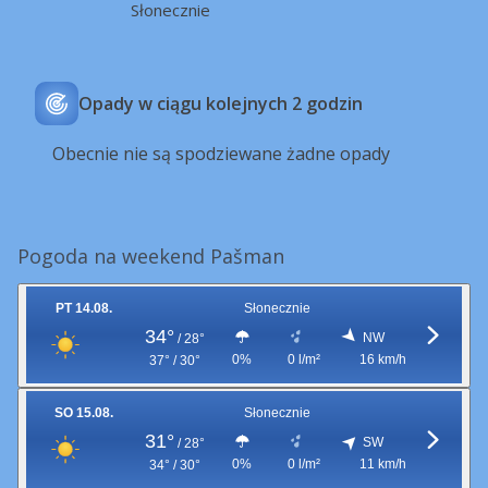
Słonecznie
Opady w ciągu kolejnych 2 godzin
Obecnie nie są spodziewane żadne opady
Pogoda na weekend Pašman
PT 14.08.
Słonecznie
34°
NW
/
28°
0%
0 l/m²
16 km/h
37° / 30°
SO 15.08.
Słonecznie
31°
SW
/
28°
0%
0 l/m²
11 km/h
34° / 30°