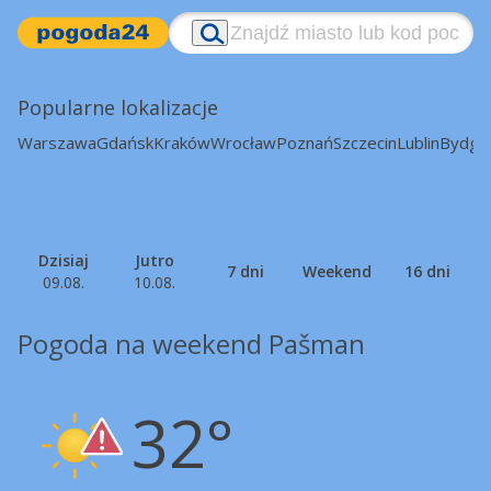
Popularne lokalizacje
Warszawa
Gdańsk
Kraków
Wrocław
Poznań
Szczecin
Lublin
Bydgo
Dzisiaj
Jutro
7 dni
Weekend
16 dni
09.08.
10.08.
Pogoda na weekend Pašman
32°