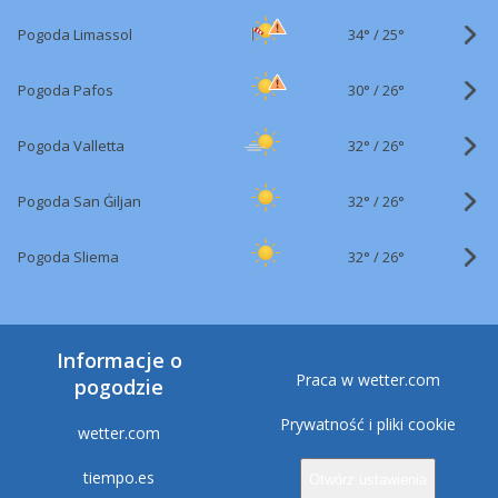
34°
/
Pogoda Limassol
25°
30°
/
Pogoda Pafos
26°
32°
/
Pogoda Valletta
26°
32°
/
Pogoda San Ġiljan
26°
32°
/
Pogoda Sliema
26°
Informacje o
Praca w wetter.com
pogodzie
Prywatność i pliki cookie
wetter.com
tiempo.es
Otwórz ustawienia