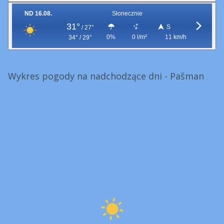
ND 16.08.
Słonecznie
31°
S
/
27°
0%
0 l/m²
11 km/h
34° / 29°
Wykres pogody na nadchodzące dni - Pašman