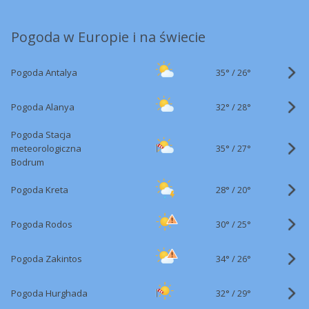
Pogoda w Europie i na świecie
35°
/
Pogoda Antalya
26°
32°
/
Pogoda Alanya
28°
Pogoda Stacja
35°
/
meteorologiczna
27°
Bodrum
28°
/
Pogoda Kreta
20°
30°
/
Pogoda Rodos
25°
34°
/
Pogoda Zakintos
26°
32°
/
Pogoda Hurghada
29°