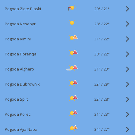
29°
/
Pogoda Złote Piaski
21°
28°
/
Pogoda Nesebyr
22°
31°
/
Pogoda Rimini
22°
38°
/
Pogoda Florencja
22°
31°
/
Pogoda Alghero
23°
32°
/
Pogoda Dubrownik
29°
32°
/
Pogoda Split
28°
31°
/
Pogoda Poreč
23°
34°
/
Pogoda Ajia Napa
27°