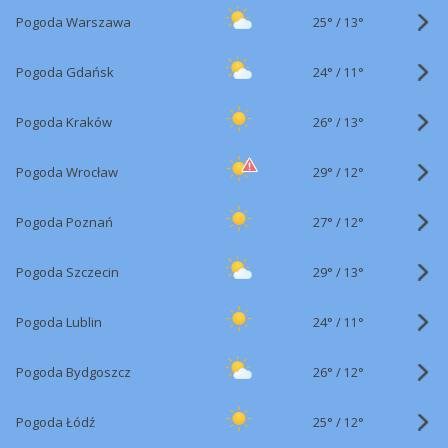
25°
/
Pogoda Warszawa
13°
24°
/
Pogoda Gdańsk
11°
26°
/
Pogoda Kraków
13°
29°
/
Pogoda Wrocław
12°
27°
/
Pogoda Poznań
12°
29°
/
Pogoda Szczecin
13°
24°
/
Pogoda Lublin
11°
26°
/
Pogoda Bydgoszcz
12°
25°
/
Pogoda Łódź
12°