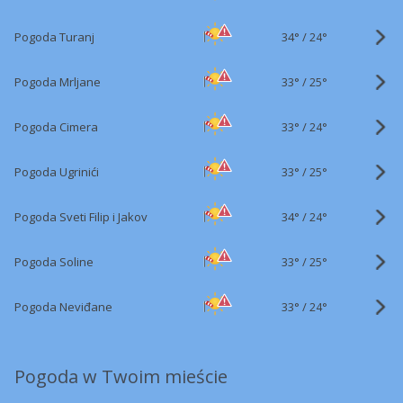
34°
/
Pogoda Turanj
24°
33°
/
Pogoda Mrljane
25°
33°
/
Pogoda Cimera
24°
33°
/
Pogoda Ugrinići
25°
34°
/
Pogoda Sveti Filip i Jakov
24°
33°
/
Pogoda Soline
25°
33°
/
Pogoda Neviđane
24°
Pogoda w Twoim mieście