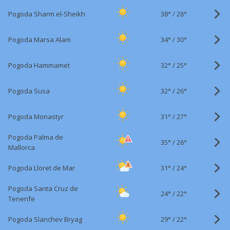
38°
/
Pogoda Sharm el-Sheikh
28°
34°
/
Pogoda Marsa Alam
30°
32°
/
Pogoda Hammamet
25°
32°
/
Pogoda Susa
26°
31°
/
Pogoda Monastyr
27°
Pogoda Palma de
35°
/
26°
Mallorca
31°
/
Pogoda Lloret de Mar
24°
Pogoda Santa Cruz de
24°
/
22°
Tenerife
29°
/
Pogoda Slanchev Bryag
22°