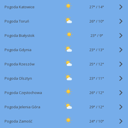
27°
/
Pogoda Katowice
14°
26°
/
Pogoda Toruń
10°
23°
/
Pogoda Białystok
9°
23°
/
Pogoda Gdynia
13°
25°
/
Pogoda Rzeszów
12°
23°
/
Pogoda Olsztyn
11°
26°
/
Pogoda Częstochowa
12°
29°
/
Pogoda Jelenia Góra
12°
24°
/
Pogoda Zamość
10°