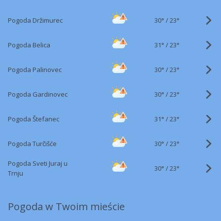
30°
/
Pogoda Držimurec
23°
31°
/
Pogoda Belica
23°
30°
/
Pogoda Palinovec
23°
30°
/
Pogoda Gardinovec
23°
31°
/
Pogoda Štefanec
23°
30°
/
Pogoda Turčišće
23°
Pogoda Sveti Juraj u
30°
/
23°
Trnju
Pogoda w Twoim mieście