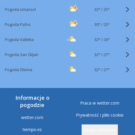
32°
/
Pogoda Limassol
25°
30°
/
Pogoda Pafos
25°
32°
/
Pogoda Valletta
26°
32°
/
Pogoda San Ġiljan
27°
32°
/
Pogoda Sliema
27°
Informacje o
Praca w wetter.com
pogodzie
Prywatność i pliki cookie
wetter.com
tiempo.es
Otwórz ustawienia