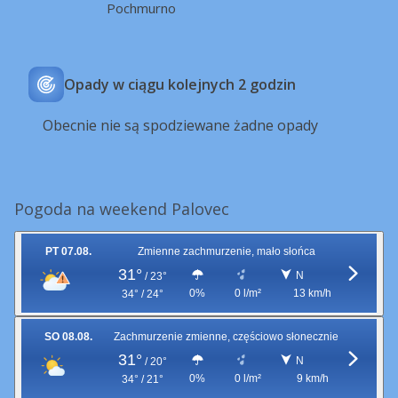
Pochmurno
Opady w ciągu kolejnych 2 godzin
Obecnie nie są spodziewane żadne opady
Pogoda na weekend Palovec
PT 07.08.
Zmienne zachmurzenie, mało słońca
31°
N
/
23°
0%
0 l/m²
13 km/h
34° / 24°
SO 08.08.
Zachmurzenie zmienne, częściowo słonecznie
31°
N
/
20°
0%
0 l/m²
9 km/h
34° / 21°