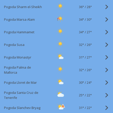
36°
/
Pogoda Sharm el-Sheikh
28°
34°
/
Pogoda Marsa Alam
30°
34°
/
Pogoda Hammamet
27°
32°
/
Pogoda Susa
26°
31°
/
Pogoda Monastyr
27°
Pogoda Palma de
32°
/
26°
Mallorca
30°
/
Pogoda Lloret de Mar
24°
Pogoda Santa Cruz de
25°
/
22°
Tenerife
31°
/
Pogoda Slanchev Bryag
22°