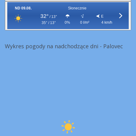
ND 09.08.
Słonecznie
32°
E
/
13°
0%
0 l/m²
4 km/h
35° / 13°
Wykres pogody na nadchodzące dni - Palovec