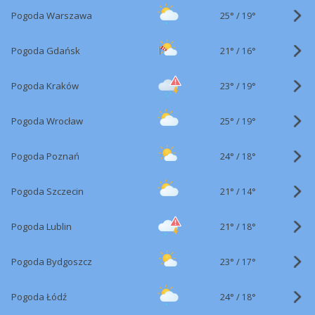
25°
/
Pogoda Warszawa
19°
21°
/
Pogoda Gdańsk
16°
23°
/
Pogoda Kraków
19°
25°
/
Pogoda Wrocław
19°
24°
/
Pogoda Poznań
18°
21°
/
Pogoda Szczecin
14°
21°
/
Pogoda Lublin
18°
23°
/
Pogoda Bydgoszcz
17°
24°
/
Pogoda Łódź
18°