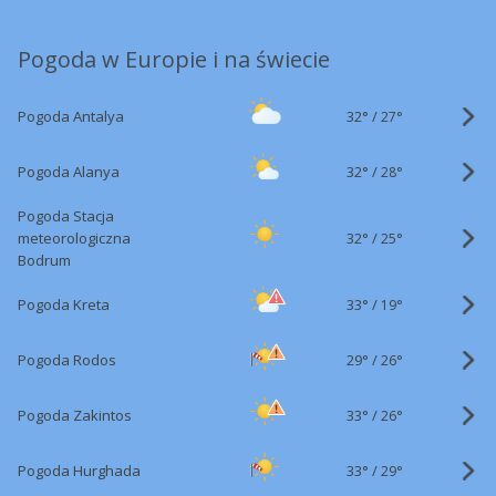
Pogoda w Europie i na świecie
32°
/
Pogoda Antalya
27°
32°
/
Pogoda Alanya
28°
Pogoda Stacja
32°
/
meteorologiczna
25°
Bodrum
33°
/
Pogoda Kreta
19°
29°
/
Pogoda Rodos
26°
33°
/
Pogoda Zakintos
26°
33°
/
Pogoda Hurghada
29°