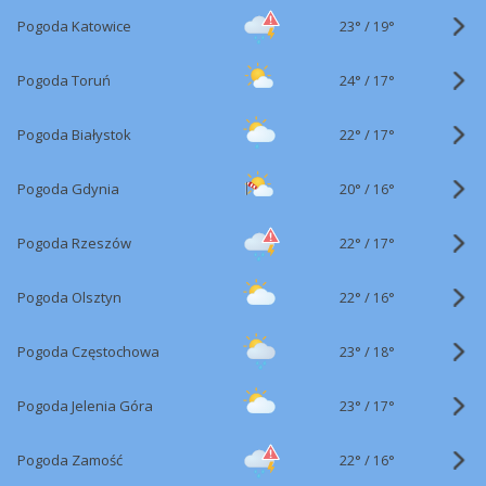
23°
/
Pogoda Katowice
19°
24°
/
Pogoda Toruń
17°
22°
/
Pogoda Białystok
17°
20°
/
Pogoda Gdynia
16°
22°
/
Pogoda Rzeszów
17°
22°
/
Pogoda Olsztyn
16°
23°
/
Pogoda Częstochowa
18°
23°
/
Pogoda Jelenia Góra
17°
22°
/
Pogoda Zamość
16°