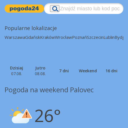
Popularne lokalizacje
Warszawa
Gdańsk
Kraków
Wrocław
Poznań
Szczecin
Lublin
Bydgo
Dzisiaj
Jutro
7 dni
Weekend
16 dni
07.08.
08.08.
Pogoda na weekend Palovec
26°