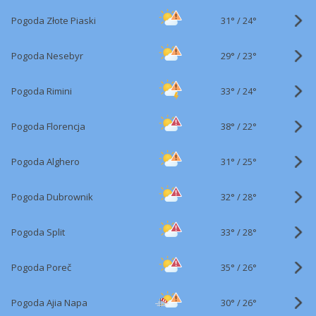
31°
/
Pogoda Złote Piaski
24°
29°
/
Pogoda Nesebyr
23°
33°
/
Pogoda Rimini
24°
38°
/
Pogoda Florencja
22°
31°
/
Pogoda Alghero
25°
32°
/
Pogoda Dubrownik
28°
33°
/
Pogoda Split
28°
35°
/
Pogoda Poreč
26°
30°
/
Pogoda Ajia Napa
26°