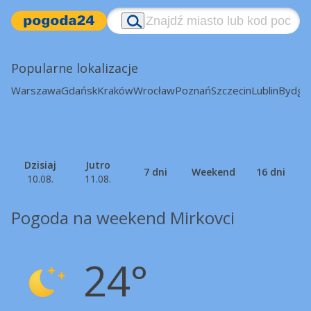
Popularne lokalizacje
Warszawa
Gdańsk
Kraków
Wrocław
Poznań
Szczecin
Lublin
Bydgo
Dzisiaj
Jutro
7 dni
Weekend
16 dni
10.08.
11.08.
Pogoda na weekend Mirkovci
24°