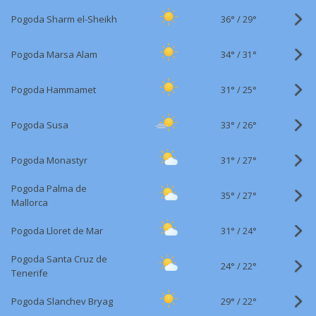
36°
/
Pogoda Sharm el-Sheikh
29°
34°
/
Pogoda Marsa Alam
31°
31°
/
Pogoda Hammamet
25°
33°
/
Pogoda Susa
26°
31°
/
Pogoda Monastyr
27°
Pogoda Palma de
35°
/
27°
Mallorca
31°
/
Pogoda Lloret de Mar
24°
Pogoda Santa Cruz de
24°
/
22°
Tenerife
29°
/
Pogoda Slanchev Bryag
22°