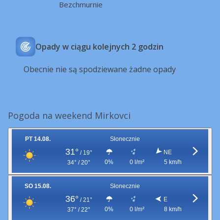
Bezchmurnie
Opady w ciągu kolejnych 2 godzin
Obecnie nie są spodziewane żadne opady
Pogoda na weekend Mirkovci
PT 14.08.
Słonecznie
31°
NE
/
19°
0%
0 l/m²
5 km/h
34° / 20°
SO 15.08.
Słonecznie
36°
E
/
21°
0%
0 l/m²
8 km/h
37° / 22°