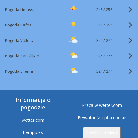
34°
/
Pogoda Limassol
25°
31°
/
Pogoda Pafos
25°
32°
/
Pogoda Valletta
27°
32°
/
Pogoda San Ġiljan
27°
32°
/
Pogoda Sliema
27°
Informacje o
Praca w wetter.com
pogodzie
Prywatność i pliki cookie
wetter.com
tiempo.es
Otwórz ustawienia