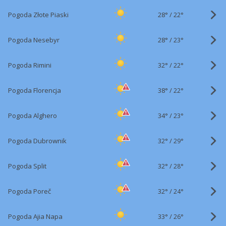
28°
/
Pogoda Złote Piaski
22°
28°
/
Pogoda Nesebyr
23°
32°
/
Pogoda Rimini
22°
38°
/
Pogoda Florencja
22°
34°
/
Pogoda Alghero
23°
32°
/
Pogoda Dubrownik
29°
32°
/
Pogoda Split
28°
32°
/
Pogoda Poreč
24°
33°
/
Pogoda Ajia Napa
26°