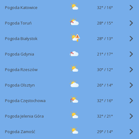
32°
/
Pogoda Katowice
16°
28°
/
Pogoda Toruń
15°
28°
/
Pogoda Białystok
13°
21°
/
Pogoda Gdynia
17°
30°
/
Pogoda Rzeszów
12°
26°
/
Pogoda Olsztyn
14°
32°
/
Pogoda Częstochowa
16°
32°
/
Pogoda Jelenia Góra
21°
29°
/
Pogoda Zamość
14°