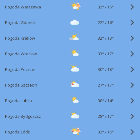
32°
/
Pogoda Warszawa
15°
22°
/
Pogoda Gdańsk
16°
32°
/
Pogoda Kraków
13°
33°
/
Pogoda Wrocław
17°
30°
/
Pogoda Poznań
18°
27°
/
Pogoda Szczecin
17°
30°
/
Pogoda Lublin
14°
28°
/
Pogoda Bydgoszcz
17°
32°
/
Pogoda Łódź
16°