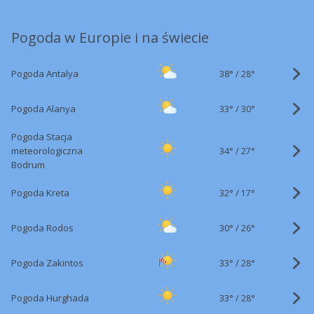
Pogoda w Europie i na świecie
38°
/
Pogoda Antalya
28°
33°
/
Pogoda Alanya
30°
Pogoda Stacja
34°
/
meteorologiczna
27°
Bodrum
32°
/
Pogoda Kreta
17°
30°
/
Pogoda Rodos
26°
33°
/
Pogoda Zakintos
28°
33°
/
Pogoda Hurghada
28°