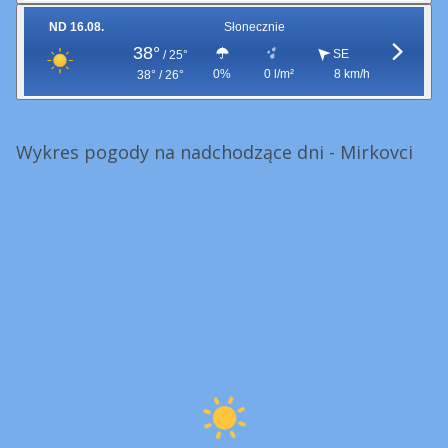
ND 16.08.
Słonecznie
38°
SE
/
25°
0%
0 l/m²
8 km/h
38° / 26°
Wykres pogody na nadchodzące dni - Mirkovci