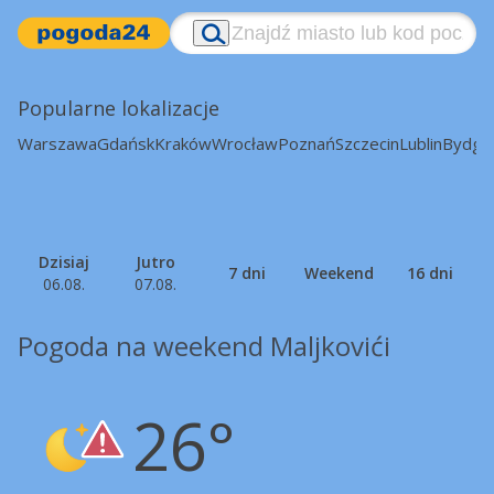
Popularne lokalizacje
Warszawa
Gdańsk
Kraków
Wrocław
Poznań
Szczecin
Lublin
Bydgo
Dzisiaj
Jutro
7 dni
Weekend
16 dni
06.08.
07.08.
Pogoda na weekend Maljkovići
26°