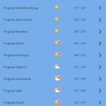
31°
/
Pogoda Slanchev Bryag
22°
29°
/
Pogoda Złote Piaski
25°
29°
/
Pogoda Nesebyr
23°
33°
/
Pogoda Rimini
24°
38°
/
Pogoda Florencja
22°
31°
/
Pogoda Alghero
24°
32°
/
Pogoda Dubrownik
28°
31°
/
Pogoda Split
26°
32°
/
Pogoda Poreč
25°