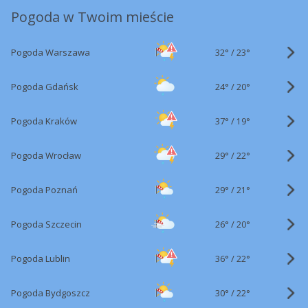
Pogoda w Twoim mieście
32°
/
Pogoda Warszawa
23°
24°
/
Pogoda Gdańsk
20°
37°
/
Pogoda Kraków
19°
29°
/
Pogoda Wrocław
22°
29°
/
Pogoda Poznań
21°
26°
/
Pogoda Szczecin
20°
36°
/
Pogoda Lublin
22°
30°
/
Pogoda Bydgoszcz
22°