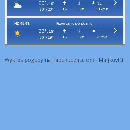
28°
NE
/
19°
0%
0 l/m²
10 km/h
30° / 20°
ND 09.08.
Przeważnie słonecznie
33°
E
/
18°
0%
0 l/m²
7 km/h
36° / 19°
Wykres pogody na nadchodzące dni - Maljkovići