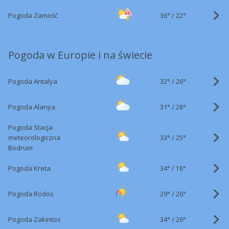
36°
/
Pogoda Zamość
22°
Pogoda w Europie i na świecie
32°
/
Pogoda Antalya
26°
31°
/
Pogoda Alanya
28°
Pogoda Stacja
33°
/
meteorologiczna
25°
Bodrum
34°
/
Pogoda Kreta
18°
29°
/
Pogoda Rodos
26°
34°
/
Pogoda Zakintos
26°