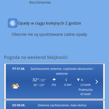
Bezchmurnie
Opady w ciągu kolejnych 2 godzin
Obecnie nie są spodziewane żadne opady
Pogoda na weekend Maljkovići
PT 07.08.
Zachmurzenie zmienne, częściowo słonecznie i
wietrznie
32°
N
/
22°
0%
0 l/m²
13 km/h
35° / 23°
Podmuchy
42 km/h
SO 08.08.
Zmienne zachmurzenie, mało słońca