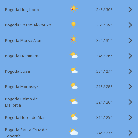
34°
/
Pogoda Hurghada
30°
36°
/
Pogoda Sharm el-Sheikh
29°
35°
/
Pogoda Marsa Alam
31°
34°
/
Pogoda Hammamet
26°
33°
/
Pogoda Susa
27°
31°
/
Pogoda Monastyr
28°
Pogoda Palma de
32°
/
26°
Mallorca
31°
/
Pogoda Lloret de Mar
25°
Pogoda Santa Cruz de
24°
/
23°
Tenerife