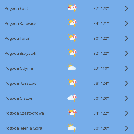
32°
/
Pogoda Łódź
23°
34°
/
Pogoda Katowice
21°
30°
/
Pogoda Toruń
22°
32°
/
Pogoda Białystok
22°
23°
/
Pogoda Gdynia
19°
38°
/
Pogoda Rzeszów
24°
30°
/
Pogoda Olsztyn
20°
34°
/
Pogoda Częstochowa
22°
30°
/
Pogoda Jelenia Góra
20°