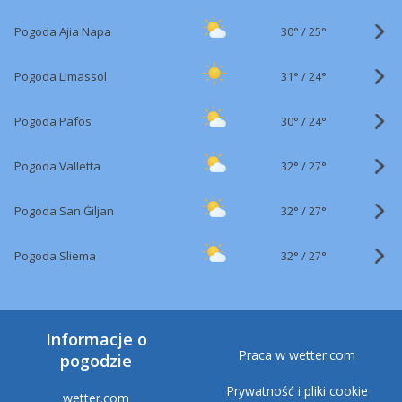
30°
/
Pogoda Ajia Napa
25°
31°
/
Pogoda Limassol
24°
30°
/
Pogoda Pafos
24°
32°
/
Pogoda Valletta
27°
32°
/
Pogoda San Ġiljan
27°
32°
/
Pogoda Sliema
27°
Informacje o
Praca w wetter.com
pogodzie
Prywatność i pliki cookie
wetter.com