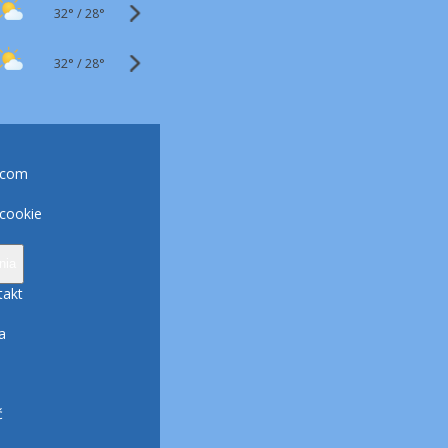
32°
/
28°
32°
/
28°
.com
 cookie
nia
takt
a
ć