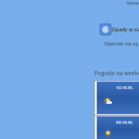
Słone
Opady w ci
Obecnie nie s
Pogoda na weeke
SO 08.08.
ND 09.08.