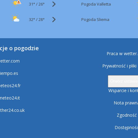
31°
/
Pogoda Valletta
26°
32°
/
Pogoda Sliema
28°
cje o pogodzie
Praca w wetter
etter.com
Prywatność i pliki
tiempo.es
Otwórz ustawie
eteos24.fr
Wsparcie i kon
lmeteo24.it
Nota prawn
ther24.co.uk
Zgodność
Dostępnoś