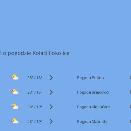
i o pogodzie Kolaci i okolice
28°
/
Pogoda Pećina
18°
28°
/
Pogoda Brajkovići
18°
28°
/
Pogoda Klobučare
19°
28°
/
Pogoda Malinište
19°