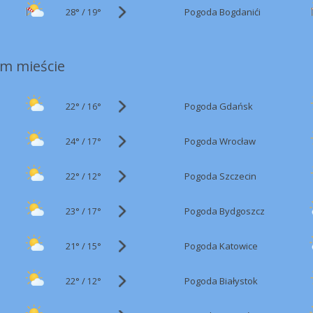
28°
/
Pogoda Bogdanići
19°
m mieście
22°
/
Pogoda Gdańsk
16°
24°
/
Pogoda Wrocław
17°
22°
/
Pogoda Szczecin
12°
23°
/
Pogoda Bydgoszcz
17°
21°
/
Pogoda Katowice
15°
22°
/
Pogoda Białystok
12°