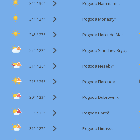
34°
/
Pogoda Hammamet
30°
34°
/
Pogoda Monastyr
27°
34°
/
Pogoda Lloret de Mar
27°
25°
/
Pogoda Slanchev Bryag
22°
31°
/
Pogoda Nesebyr
26°
31°
/
Pogoda Florencja
25°
30°
/
Pogoda Dubrownik
23°
35°
/
Pogoda Poreč
30°
31°
/
Pogoda Limassol
27°