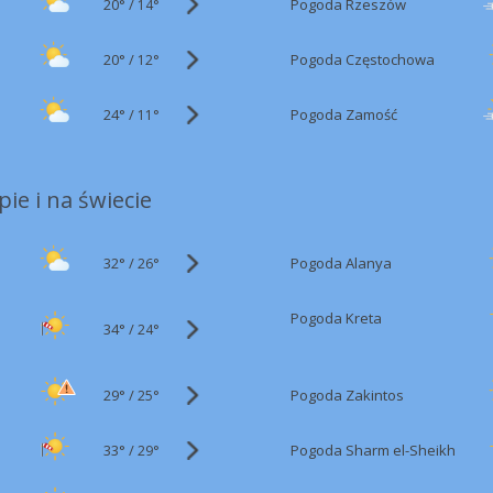
20°
/
Pogoda Rzeszów
14°
20°
/
Pogoda Częstochowa
12°
24°
/
Pogoda Zamość
11°
ie i na świecie
32°
/
Pogoda Alanya
26°
Pogoda Kreta
34°
/
24°
29°
/
Pogoda Zakintos
25°
33°
/
Pogoda Sharm el-Sheikh
29°