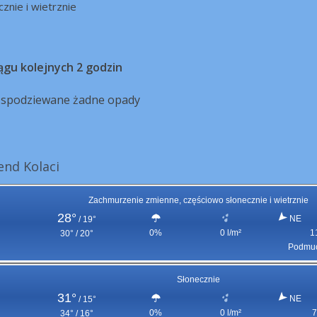
cznie i wietrznie
ągu kolejnych 2 godzin
ą spodziewane żadne opady
nd Kolaci
Zachmurzenie zmienne, częściowo słonecznie i wietrznie
28°
NE
/
19°
0%
0 l/m²
1
30° / 20°
Podmuc
Słonecznie
31°
NE
/
15°
0%
0 l/m²
7
34° / 16°