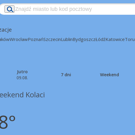
zacje
aków
Wrocław
Poznań
Szczecin
Lublin
Bydgoszcz
Łódź
Katowice
Toru
Jutro
7 dni
Weekend
09.08.
eekend Kolaci
8°