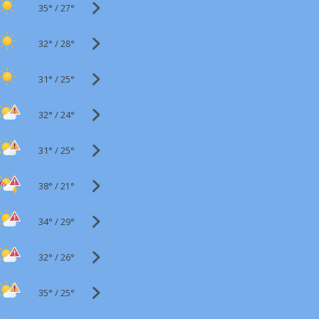
35°
/
27°
32°
/
28°
31°
/
25°
32°
/
24°
31°
/
25°
38°
/
21°
34°
/
29°
32°
/
26°
35°
/
25°