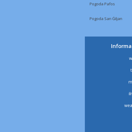
Pogoda Pafos
Pogoda San Ġiljan
Informa
w
m
i
wea