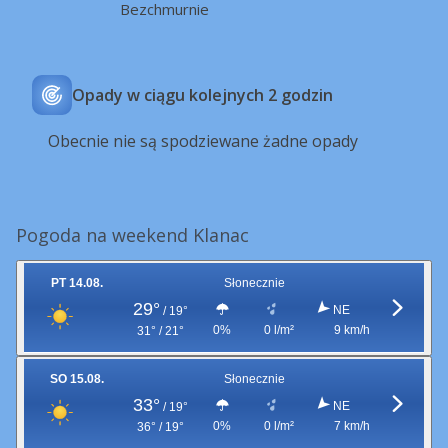
Bezchmurnie
Opady w ciągu kolejnych 2 godzin
Obecnie nie są spodziewane żadne opady
Pogoda na weekend Klanac
PT 14.08.
Słonecznie
29°
NE
/
19°
0%
0 l/m²
9 km/h
31° / 21°
SO 15.08.
Słonecznie
33°
NE
/
19°
0%
0 l/m²
7 km/h
36° / 19°