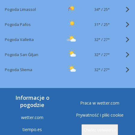
34°
/
Pogoda Limassol
25°
31°
/
Pogoda Pafos
25°
32°
/
Pogoda Valletta
27°
32°
/
Pogoda San Ġiljan
27°
32°
/
Pogoda Sliema
27°
Informacje o
Praca w wetter.com
pogodzie
Prywatność i pliki cookie
wetter.com
tiempo.es
Otwórz ustawienia