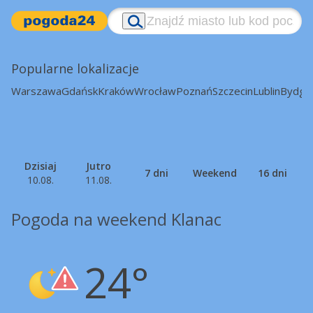
Popularne lokalizacje
Warszawa
Gdańsk
Kraków
Wrocław
Poznań
Szczecin
Lublin
Bydgo
Dzisiaj
Jutro
7 dni
Weekend
16 dni
10.08.
11.08.
Pogoda na weekend Klanac
24°