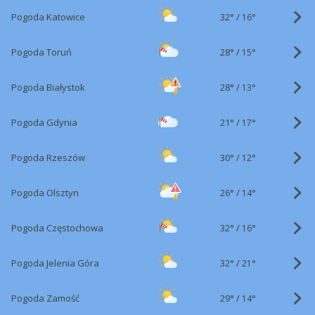
32°
/
Pogoda Katowice
16°
28°
/
Pogoda Toruń
15°
28°
/
Pogoda Białystok
13°
21°
/
Pogoda Gdynia
17°
30°
/
Pogoda Rzeszów
12°
26°
/
Pogoda Olsztyn
14°
32°
/
Pogoda Częstochowa
16°
32°
/
Pogoda Jelenia Góra
21°
29°
/
Pogoda Zamość
14°