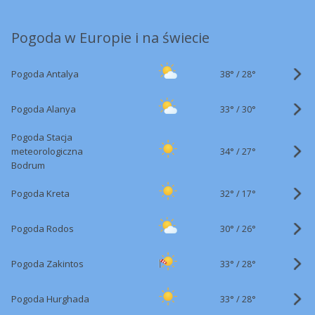
Pogoda w Europie i na świecie
38°
/
Pogoda Antalya
28°
33°
/
Pogoda Alanya
30°
Pogoda Stacja
34°
/
meteorologiczna
27°
Bodrum
32°
/
Pogoda Kreta
17°
30°
/
Pogoda Rodos
26°
33°
/
Pogoda Zakintos
28°
33°
/
Pogoda Hurghada
28°