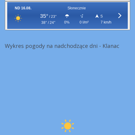
ND 16.08.
Słonecznie
35°
S
/
23°
0%
0 l/m²
7 km/h
38° / 24°
Wykres pogody na nadchodzące dni - Klanac