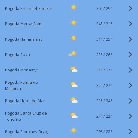
36°
/
Pogoda Sharm el-Sheikh
29°
34°
/
Pogoda Marsa Alam
31°
31°
/
Pogoda Hammamet
25°
33°
/
Pogoda Susa
26°
31°
/
Pogoda Monastyr
27°
Pogoda Palma de
35°
/
27°
Mallorca
31°
/
Pogoda Lloret de Mar
24°
Pogoda Santa Cruz de
24°
/
22°
Tenerife
29°
/
Pogoda Slanchev Bryag
22°