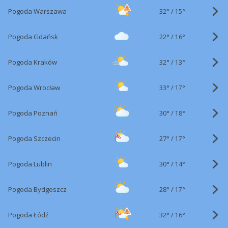
32°
/
Pogoda Warszawa
15°
22°
/
Pogoda Gdańsk
16°
32°
/
Pogoda Kraków
13°
33°
/
Pogoda Wrocław
17°
30°
/
Pogoda Poznań
18°
27°
/
Pogoda Szczecin
17°
30°
/
Pogoda Lublin
14°
28°
/
Pogoda Bydgoszcz
17°
32°
/
Pogoda Łódź
16°