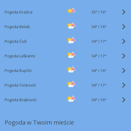
33°
/
Pogoda Dražica
16°
34°
/
Pogoda Belaši
16°
34°
/
Pogoda Ćuši
17°
34°
/
Pogoda Laškarini
17°
34°
/
Pogoda Rupčići
16°
34°
/
Pogoda Tonkovići
17°
34°
/
Pogoda Brajkovići
16°
Pogoda w Twoim mieście