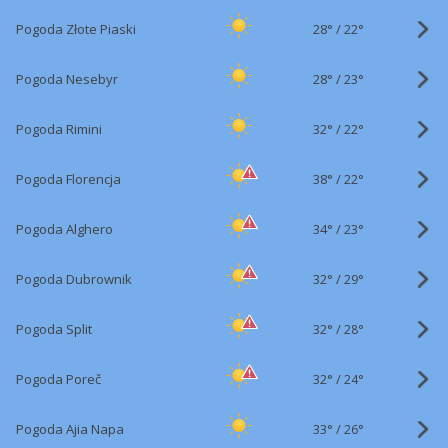
28°
/
Pogoda Złote Piaski
22°
28°
/
Pogoda Nesebyr
23°
32°
/
Pogoda Rimini
22°
38°
/
Pogoda Florencja
22°
34°
/
Pogoda Alghero
23°
32°
/
Pogoda Dubrownik
29°
32°
/
Pogoda Split
28°
32°
/
Pogoda Poreč
24°
33°
/
Pogoda Ajia Napa
26°