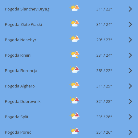
31°
/
Pogoda Slanchev Bryag
22°
31°
/
Pogoda Złote Piaski
24°
29°
/
Pogoda Nesebyr
23°
33°
/
Pogoda Rimini
24°
38°
/
Pogoda Florencja
22°
31°
/
Pogoda Alghero
25°
32°
/
Pogoda Dubrownik
28°
33°
/
Pogoda Split
28°
35°
/
Pogoda Poreč
26°