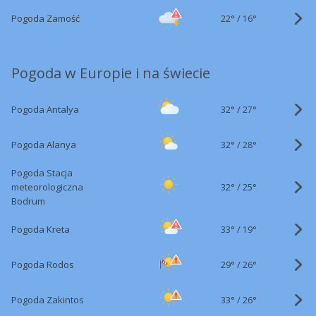
22°
/
Pogoda Zamość
16°
Pogoda w Europie i na świecie
32°
/
Pogoda Antalya
27°
32°
/
Pogoda Alanya
28°
Pogoda Stacja
32°
/
meteorologiczna
25°
Bodrum
33°
/
Pogoda Kreta
19°
29°
/
Pogoda Rodos
26°
33°
/
Pogoda Zakintos
26°