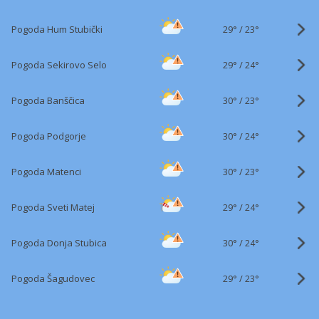
29°
/
Pogoda Hum Stubički
23°
29°
/
Pogoda Sekirovo Selo
24°
30°
/
Pogoda Banščica
23°
30°
/
Pogoda Podgorje
24°
30°
/
Pogoda Matenci
23°
29°
/
Pogoda Sveti Matej
24°
30°
/
Pogoda Donja Stubica
24°
29°
/
Pogoda Šagudovec
23°