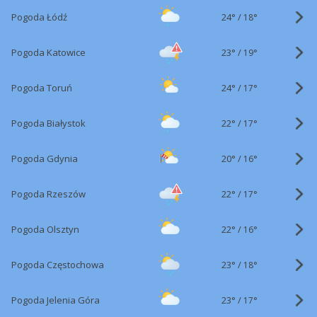
24°
/
Pogoda Łódź
18°
23°
/
Pogoda Katowice
19°
24°
/
Pogoda Toruń
17°
22°
/
Pogoda Białystok
17°
20°
/
Pogoda Gdynia
16°
22°
/
Pogoda Rzeszów
17°
22°
/
Pogoda Olsztyn
16°
23°
/
Pogoda Częstochowa
18°
23°
/
Pogoda Jelenia Góra
17°