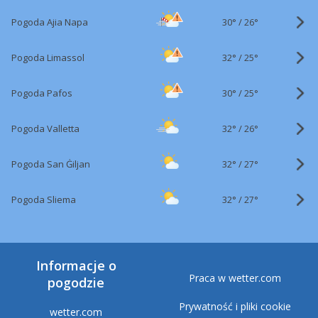
30°
/
Pogoda Ajia Napa
26°
32°
/
Pogoda Limassol
25°
30°
/
Pogoda Pafos
25°
32°
/
Pogoda Valletta
26°
32°
/
Pogoda San Ġiljan
27°
32°
/
Pogoda Sliema
27°
Informacje o
Praca w wetter.com
pogodzie
Prywatność i pliki cookie
wetter.com