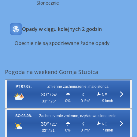
Słonecznie
Opady w ciągu kolejnych 2 godzin
Obecnie nie są spodziewane żadne opady
Pogoda na weekend Gornja Stubica
PT 07.08.
Zmienne zachmurzenie, mało słońca
30°
NE
/
24°
0%
0 l/m²
9 km/h
33° / 26°
SO 08.08.
Zachmurzenie zmienne, częściowo słonecznie
30°
NE
/
21°
0%
0 l/m²
7 km/h
33° / 21°