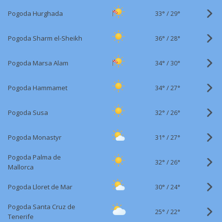
33°
/
Pogoda Hurghada
29°
36°
/
Pogoda Sharm el-Sheikh
28°
34°
/
Pogoda Marsa Alam
30°
34°
/
Pogoda Hammamet
27°
32°
/
Pogoda Susa
26°
31°
/
Pogoda Monastyr
27°
Pogoda Palma de
32°
/
26°
Mallorca
30°
/
Pogoda Lloret de Mar
24°
Pogoda Santa Cruz de
25°
/
22°
Tenerife