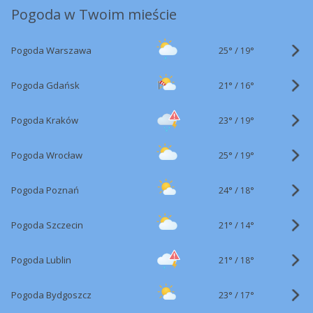
Pogoda w Twoim mieście
25°
/
Pogoda Warszawa
19°
21°
/
Pogoda Gdańsk
16°
23°
/
Pogoda Kraków
19°
25°
/
Pogoda Wrocław
19°
24°
/
Pogoda Poznań
18°
21°
/
Pogoda Szczecin
14°
21°
/
Pogoda Lublin
18°
23°
/
Pogoda Bydgoszcz
17°