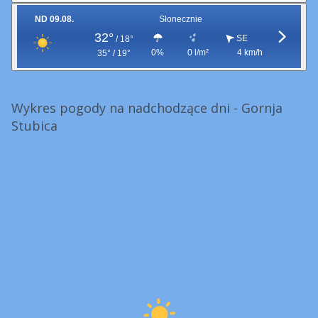
ND 09.08.
Słonecznie
32°
SE
/
18°
0%
0 l/m²
4 km/h
35° / 19°
Wykres pogody na nadchodzące dni - Gornja
Stubica