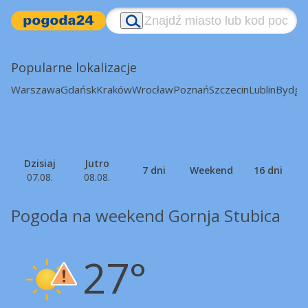
Popularne lokalizacje
Warszawa
Gdańsk
Kraków
Wrocław
Poznań
Szczecin
Lublin
Bydgo
Dzisiaj
Jutro
7 dni
Weekend
16 dni
07.08.
08.08.
Pogoda na weekend Gornja Stubica
27°