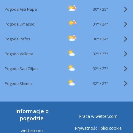
30°
/
Pogoda Ajia Napa
25°
31°
/
Pogoda Limassol
24°
30°
/
Pogoda Pafos
24°
32°
/
Pogoda Valletta
27°
32°
/
Pogoda San Ġiljan
27°
32°
/
Pogoda Sliema
27°
Informacje o
Praca w wetter.com
pogodzie
Prywatność i pliki cookie
wetter.com