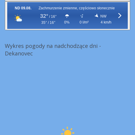
ND 09.08.
Zachmurzenie zmienne, częściowo słonecznie
32°
NW
/
16°
0%
0 l/m²
4 km/h
35° / 16°
Wykres pogody na nadchodzące dni -
Dekanovec