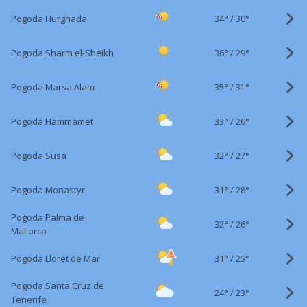
34°
/
Pogoda Hurghada
30°
36°
/
Pogoda Sharm el-Sheikh
29°
35°
/
Pogoda Marsa Alam
31°
33°
/
Pogoda Hammamet
26°
32°
/
Pogoda Susa
27°
31°
/
Pogoda Monastyr
28°
Pogoda Palma de
32°
/
26°
Mallorca
31°
/
Pogoda Lloret de Mar
25°
Pogoda Santa Cruz de
24°
/
23°
Tenerife