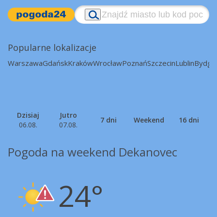
Popularne lokalizacje
Warszawa
Gdańsk
Kraków
Wrocław
Poznań
Szczecin
Lublin
Bydgo
Dzisiaj
Jutro
7 dni
Weekend
16 dni
06.08.
07.08.
Pogoda na weekend Dekanovec
24°