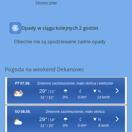
Słonecznie
Opady w ciągu kolejnych 2 godzin
Obecnie nie są spodziewane żadne opady
Pogoda na weekend Dekanovec
PT 07.08.
Zmienne zachmurzenie, mało słońca i wietrznie
29°
N
/
21°
0%
0 l/m²
14 km/h
31° / 22°
SO 08.08.
Zmienne zachmurzenie, mało słońca
29°
N
/
19°
0%
0 l/m²
8 km/h
31° / 20°