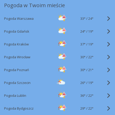
Pogoda w Twoim mieście
33°
/
Pogoda Warszawa
24°
24°
/
Pogoda Gdańsk
19°
37°
/
Pogoda Kraków
19°
30°
/
Pogoda Wrocław
22°
30°
/
Pogoda Poznań
21°
26°
/
Pogoda Szczecin
19°
36°
/
Pogoda Lublin
22°
29°
/
Pogoda Bydgoszcz
22°