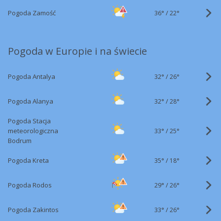
36°
/
Pogoda Zamość
22°
Pogoda w Europie i na świecie
32°
/
Pogoda Antalya
26°
32°
/
Pogoda Alanya
28°
Pogoda Stacja
33°
/
meteorologiczna
25°
Bodrum
35°
/
Pogoda Kreta
18°
29°
/
Pogoda Rodos
26°
33°
/
Pogoda Zakintos
26°