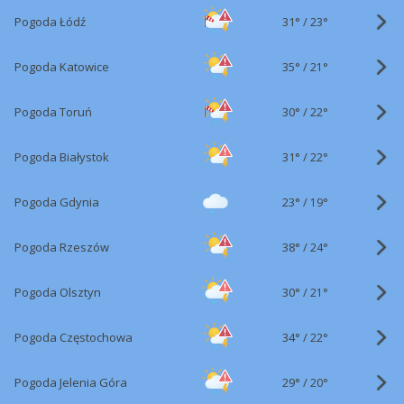
31°
/
Pogoda Łódź
23°
35°
/
Pogoda Katowice
21°
30°
/
Pogoda Toruń
22°
31°
/
Pogoda Białystok
22°
23°
/
Pogoda Gdynia
19°
38°
/
Pogoda Rzeszów
24°
30°
/
Pogoda Olsztyn
21°
34°
/
Pogoda Częstochowa
22°
29°
/
Pogoda Jelenia Góra
20°