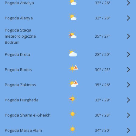
32°
/
Pogoda Antalya
26°
32°
/
Pogoda Alanya
28°
Pogoda Stacja
35°
/
meteorologiczna
27°
Bodrum
28°
/
Pogoda Kreta
20°
30°
/
Pogoda Rodos
25°
35°
/
Pogoda Zakintos
26°
32°
/
Pogoda Hurghada
29°
38°
/
Pogoda Sharm el-Sheikh
28°
34°
/
Pogoda Marsa Alam
30°