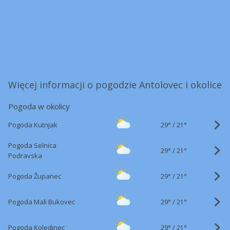
Więcej informacji o pogodzie Antolovec i okolice
Pogoda w okolicy
29°
/
Pogoda Kutnjak
21°
Pogoda Selnica
29°
/
21°
Podravska
29°
/
Pogoda Županec
21°
29°
/
Pogoda Mali Bukovec
21°
29°
/
Pogoda Koledinec
21°