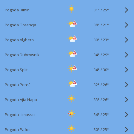
31°
/
Pogoda Rimini
25°
38°
/
Pogoda Florencja
21°
30°
/
Pogoda Alghero
23°
34°
/
Pogoda Dubrownik
29°
34°
/
Pogoda Split
30°
32°
/
Pogoda Poreč
26°
33°
/
Pogoda Ajia Napa
26°
34°
/
Pogoda Limassol
25°
30°
/
Pogoda Pafos
25°