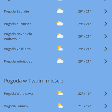
29°
/
Pogoda Zablatje
21°
29°
/
Pogoda Kuzminec
21°
Pogoda Novo Selo
29°
/
21°
Podravsko
29°
/
Pogoda Veliki Otok
21°
29°
/
Pogoda Imbrijovec
21°
Pogoda w Twoim mieście
22°
/
Pogoda Warszawa
16°
21°
/
Pogoda Gdańsk
14°