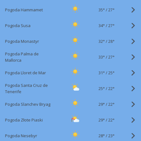
35°
/
Pogoda Hammamet
27°
34°
/
Pogoda Susa
27°
32°
/
Pogoda Monastyr
28°
Pogoda Palma de
33°
/
27°
Mallorca
31°
/
Pogoda Lloret de Mar
25°
Pogoda Santa Cruz de
25°
/
22°
Tenerife
29°
/
Pogoda Slanchev Bryag
22°
29°
/
Pogoda Złote Piaski
22°
28°
/
Pogoda Nesebyr
23°