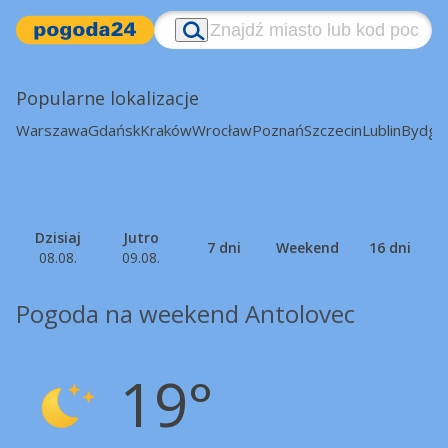
Popularne lokalizacje
Warszawa
Gdańsk
Kraków
Wrocław
Poznań
Szczecin
Lublin
Bydgo
Dzisiaj
Jutro
7 dni
Weekend
16 dni
08.08.
09.08.
Pogoda na weekend Antolovec
19°