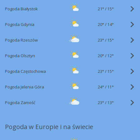
21°
/
Pogoda Białystok
15°
20°
/
Pogoda Gdynia
14°
23°
/
Pogoda Rzeszów
15°
20°
/
Pogoda Olsztyn
12°
23°
/
Pogoda Częstochowa
15°
24°
/
Pogoda Jelenia Góra
11°
23°
/
Pogoda Zamość
13°
Pogoda w Europie i na świecie