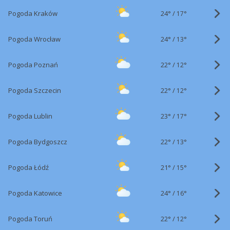
24°
/
Pogoda Kraków
17°
24°
/
Pogoda Wrocław
13°
22°
/
Pogoda Poznań
12°
22°
/
Pogoda Szczecin
12°
23°
/
Pogoda Lublin
17°
22°
/
Pogoda Bydgoszcz
13°
21°
/
Pogoda Łódź
15°
24°
/
Pogoda Katowice
16°
22°
/
Pogoda Toruń
12°