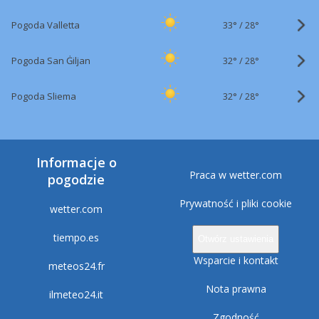
33°
/
Pogoda Valletta
28°
32°
/
Pogoda San Ġiljan
28°
32°
/
Pogoda Sliema
28°
Informacje o
Praca w wetter.com
pogodzie
Prywatność i pliki cookie
wetter.com
tiempo.es
Otwórz ustawienia
Wsparcie i kontakt
meteos24.fr
Nota prawna
ilmeteo24.it
Zgodność