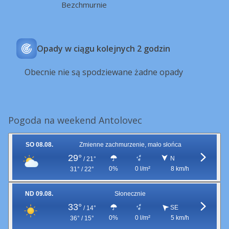
Bezchmurnie
Opady w ciągu kolejnych 2 godzin
Obecnie nie są spodziewane żadne opady
Pogoda na weekend Antolovec
SO 08.08.
Zmienne zachmurzenie, mało słońca
29°
N
/
21°
0%
0 l/m²
8 km/h
31° / 22°
ND 09.08.
Słonecznie
33°
SE
/
14°
0%
0 l/m²
5 km/h
36° / 15°