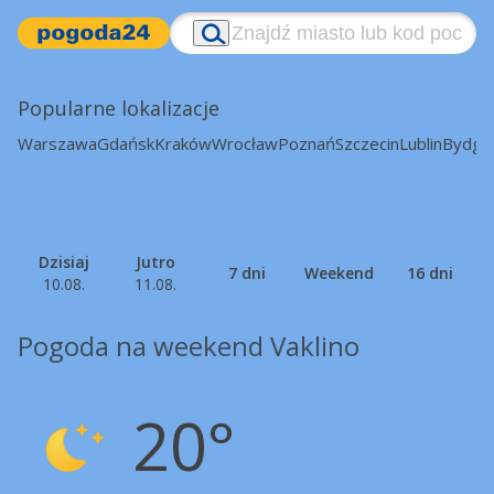
Popularne lokalizacje
Warszawa
Gdańsk
Kraków
Wrocław
Poznań
Szczecin
Lublin
Bydgo
Dzisiaj
Jutro
7 dni
Weekend
16 dni
10.08.
11.08.
Pogoda na weekend Vaklino
20°