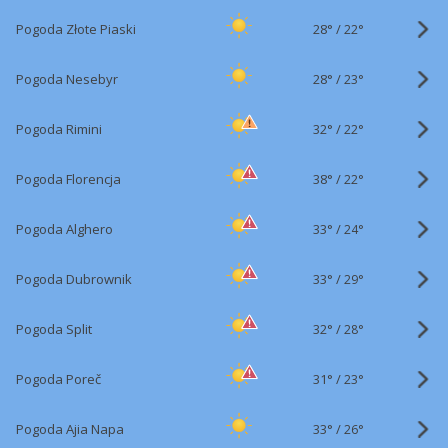
28°
/
Pogoda Złote Piaski
22°
28°
/
Pogoda Nesebyr
23°
32°
/
Pogoda Rimini
22°
38°
/
Pogoda Florencja
22°
33°
/
Pogoda Alghero
24°
33°
/
Pogoda Dubrownik
29°
32°
/
Pogoda Split
28°
31°
/
Pogoda Poreč
23°
33°
/
Pogoda Ajia Napa
26°