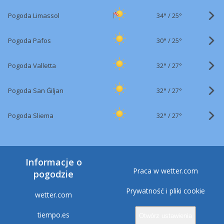
34°
/
Pogoda Limassol
25°
30°
/
Pogoda Pafos
25°
32°
/
Pogoda Valletta
27°
32°
/
Pogoda San Ġiljan
27°
32°
/
Pogoda Sliema
27°
Informacje o
Praca w wetter.com
pogodzie
Prywatność i pliki cookie
wetter.com
tiempo.es
Otwórz ustawienia