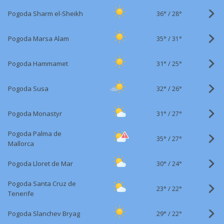
36°
/
Pogoda Sharm el-Sheikh
28°
35°
/
Pogoda Marsa Alam
31°
31°
/
Pogoda Hammamet
25°
32°
/
Pogoda Susa
26°
31°
/
Pogoda Monastyr
27°
Pogoda Palma de
35°
/
27°
Mallorca
30°
/
Pogoda Lloret de Mar
24°
Pogoda Santa Cruz de
23°
/
22°
Tenerife
29°
/
Pogoda Slanchev Bryag
22°