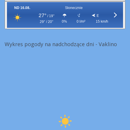
ND 16.08.
Słonecznie
27°
E
/
19°
0%
0 l/m²
15 km/h
29° / 20°
Wykres pogody na nadchodzące dni - Vaklino