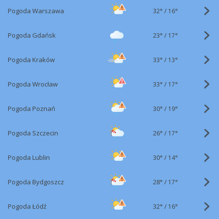
32°
/
Pogoda Warszawa
16°
23°
/
Pogoda Gdańsk
17°
33°
/
Pogoda Kraków
13°
33°
/
Pogoda Wrocław
17°
30°
/
Pogoda Poznań
19°
26°
/
Pogoda Szczecin
17°
30°
/
Pogoda Lublin
14°
28°
/
Pogoda Bydgoszcz
17°
32°
/
Pogoda Łódź
16°