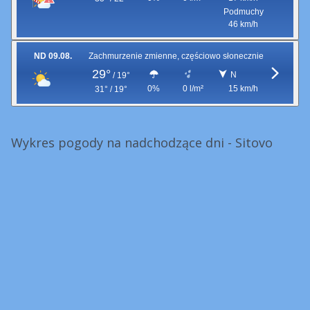
Podmuchy
46 km/h
ND 09.08.
Zachmurzenie zmienne, częściowo słonecznie
29°
N
/
19°
0%
0 l/m²
15 km/h
31° / 19°
Wykres pogody na nadchodzące dni - Sitovo