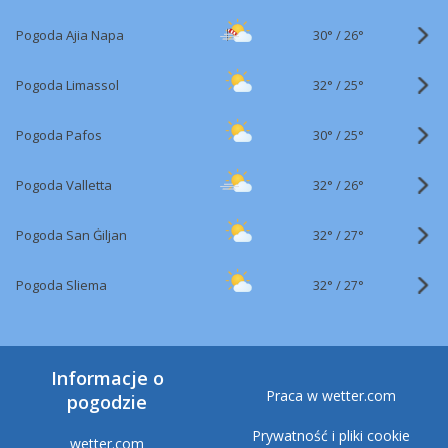
30°
/
Pogoda Ajia Napa
26°
32°
/
Pogoda Limassol
25°
30°
/
Pogoda Pafos
25°
32°
/
Pogoda Valletta
26°
32°
/
Pogoda San Ġiljan
27°
32°
/
Pogoda Sliema
27°
Informacje o
Praca w wetter.com
pogodzie
Prywatność i pliki cookie
wetter.com