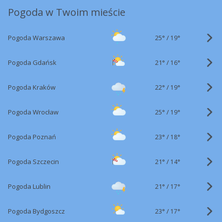
Pogoda w Twoim mieście
25°
/
Pogoda Warszawa
19°
21°
/
Pogoda Gdańsk
16°
22°
/
Pogoda Kraków
19°
25°
/
Pogoda Wrocław
19°
23°
/
Pogoda Poznań
18°
21°
/
Pogoda Szczecin
14°
21°
/
Pogoda Lublin
17°
23°
/
Pogoda Bydgoszcz
17°