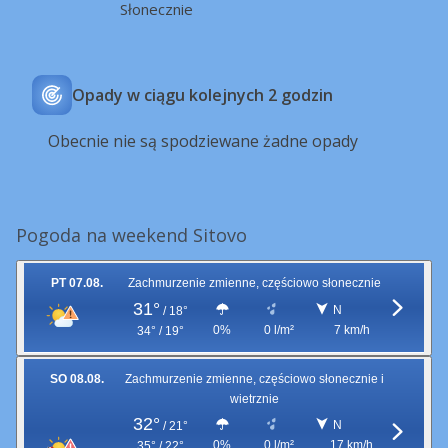
Słonecznie
Opady w ciągu kolejnych 2 godzin
Obecnie nie są spodziewane żadne opady
Pogoda na weekend Sitovo
PT 07.08.
Zachmurzenie zmienne, częściowo słonecznie
31°
N
/
18°
0%
0 l/m²
7 km/h
34° / 19°
SO 08.08.
Zachmurzenie zmienne, częściowo słonecznie i
wietrznie
32°
N
/
21°
0%
0 l/m²
17 km/h
35° / 22°