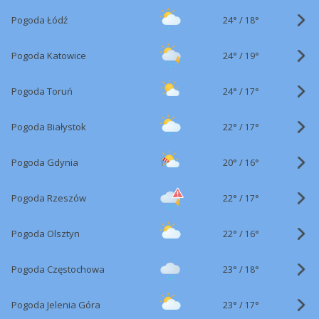
24°
/
Pogoda Łódź
18°
24°
/
Pogoda Katowice
19°
24°
/
Pogoda Toruń
17°
22°
/
Pogoda Białystok
17°
20°
/
Pogoda Gdynia
16°
22°
/
Pogoda Rzeszów
17°
22°
/
Pogoda Olsztyn
16°
23°
/
Pogoda Częstochowa
18°
23°
/
Pogoda Jelenia Góra
17°