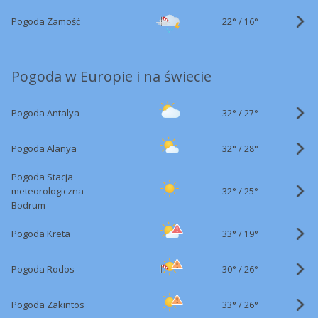
22°
/
Pogoda Zamość
16°
Pogoda w Europie i na świecie
32°
/
Pogoda Antalya
27°
32°
/
Pogoda Alanya
28°
Pogoda Stacja
32°
/
meteorologiczna
25°
Bodrum
33°
/
Pogoda Kreta
19°
30°
/
Pogoda Rodos
26°
33°
/
Pogoda Zakintos
26°