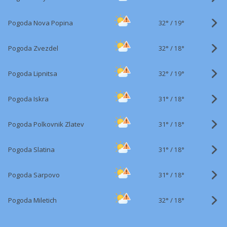
32°
/
Pogoda Nova Popina
19°
32°
/
Pogoda Zvezdel
18°
32°
/
Pogoda Lipnitsa
19°
31°
/
Pogoda Iskra
18°
31°
/
Pogoda Polkovnik Zlatev
18°
31°
/
Pogoda Slatina
18°
31°
/
Pogoda Sarpovo
18°
32°
/
Pogoda Miletich
18°