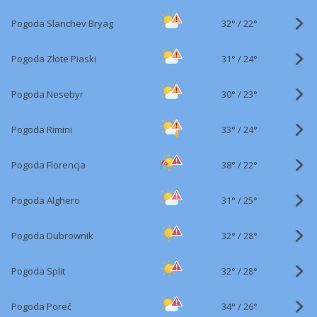
32°
/
Pogoda Slanchev Bryag
22°
31°
/
Pogoda Złote Piaski
24°
30°
/
Pogoda Nesebyr
23°
33°
/
Pogoda Rimini
24°
38°
/
Pogoda Florencja
22°
31°
/
Pogoda Alghero
25°
32°
/
Pogoda Dubrownik
28°
32°
/
Pogoda Split
28°
34°
/
Pogoda Poreč
26°