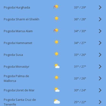
33°
/
Pogoda Hurghada
29°
36°
/
Pogoda Sharm el-Sheikh
28°
34°
/
Pogoda Marsa Alam
30°
34°
/
Pogoda Hammamet
27°
33°
/
Pogoda Susa
26°
31°
/
Pogoda Monastyr
27°
Pogoda Palma de
33°
/
26°
Mallorca
30°
/
Pogoda Lloret de Mar
24°
Pogoda Santa Cruz de
25°
/
22°
Tenerife