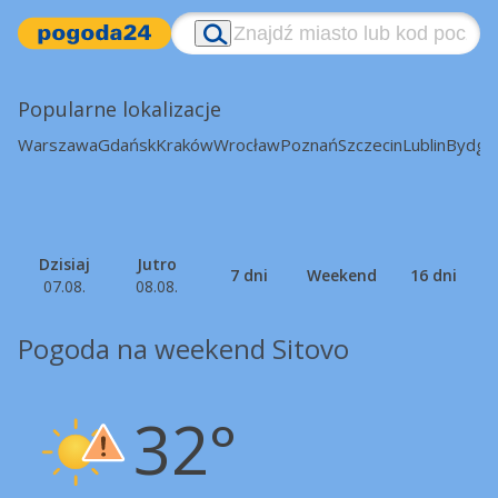
Popularne lokalizacje
Warszawa
Gdańsk
Kraków
Wrocław
Poznań
Szczecin
Lublin
Bydgo
Dzisiaj
Jutro
7 dni
Weekend
16 dni
07.08.
08.08.
Pogoda na weekend Sitovo
32°