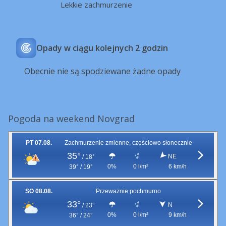
Lekkie zachmurzenie
Opady w ciągu kolejnych 2 godzin
Obecnie nie są spodziewane żadne opady
Pogoda na weekend Novgrad
PT 07.08.
Zachmurzenie zmienne, częściowo słonecznie
35°
NE
/
18°
0%
0 l/m²
6 km/h
39° / 19°
SO 08.08.
Przeważnie pochmurno
33°
N
/
23°
0%
0 l/m²
9 km/h
36° / 24°