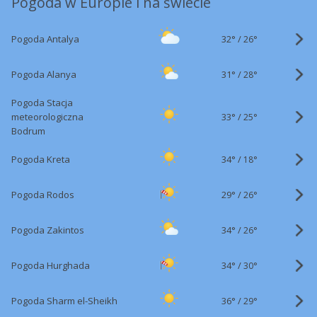
Pogoda w Europie i na świecie
32°
/
Pogoda Antalya
26°
31°
/
Pogoda Alanya
28°
Pogoda Stacja
33°
/
meteorologiczna
25°
Bodrum
34°
/
Pogoda Kreta
18°
29°
/
Pogoda Rodos
26°
34°
/
Pogoda Zakintos
26°
34°
/
Pogoda Hurghada
30°
36°
/
Pogoda Sharm el-Sheikh
29°