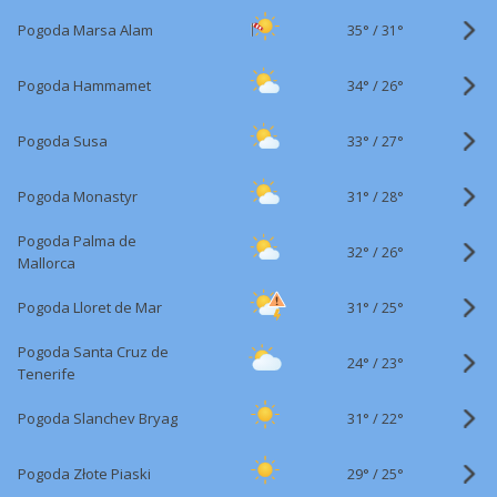
35°
/
Pogoda Marsa Alam
31°
34°
/
Pogoda Hammamet
26°
33°
/
Pogoda Susa
27°
31°
/
Pogoda Monastyr
28°
Pogoda Palma de
32°
/
26°
Mallorca
31°
/
Pogoda Lloret de Mar
25°
Pogoda Santa Cruz de
24°
/
23°
Tenerife
31°
/
Pogoda Slanchev Bryag
22°
29°
/
Pogoda Złote Piaski
25°