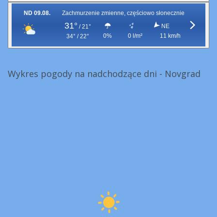
ND 09.08.
Zachmurzenie zmienne, częściowo słonecznie
31°
NE
/
21°
0%
0 l/m²
11 km/h
34° / 22°
Wykres pogody na nadchodzące dni - Novgrad