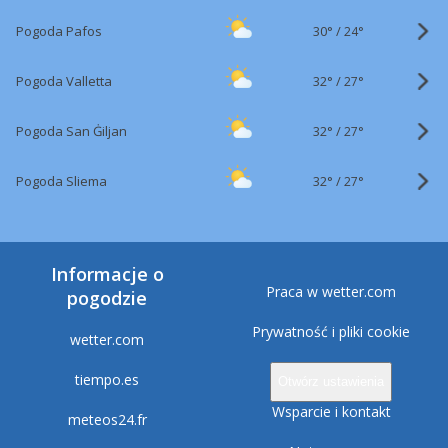
30°
/
Pogoda Pafos
24°
32°
/
Pogoda Valletta
27°
32°
/
Pogoda San Ġiljan
27°
32°
/
Pogoda Sliema
27°
Informacje o
Praca w wetter.com
pogodzie
Prywatność i pliki cookie
wetter.com
tiempo.es
Otwórz ustawienia
Wsparcie i kontakt
meteos24.fr