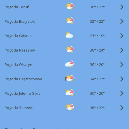
30°
/
Pogoda Toruń
22°
32°
/
Pogoda Białystok
22°
23°
/
Pogoda Gdynia
19°
38°
/
Pogoda Rzeszów
24°
30°
/
Pogoda Olsztyn
20°
34°
/
Pogoda Częstochowa
22°
30°
/
Pogoda Jelenia Góra
20°
36°
/
Pogoda Zamość
22°