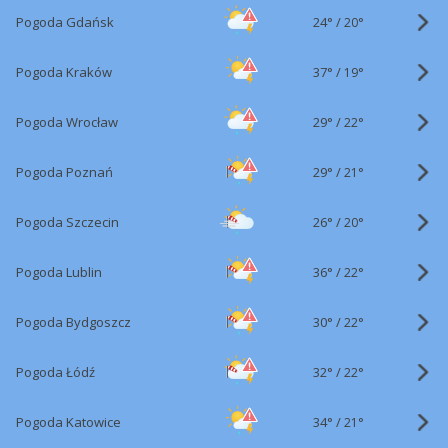
24°
/
Pogoda Gdańsk
20°
37°
/
Pogoda Kraków
19°
29°
/
Pogoda Wrocław
22°
29°
/
Pogoda Poznań
21°
26°
/
Pogoda Szczecin
20°
36°
/
Pogoda Lublin
22°
30°
/
Pogoda Bydgoszcz
22°
32°
/
Pogoda Łódź
22°
34°
/
Pogoda Katowice
21°