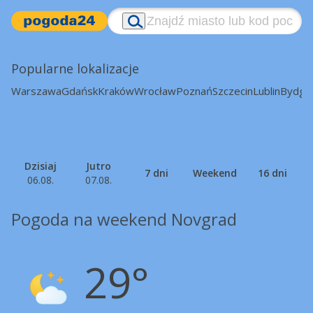
Popularne lokalizacje
Warszawa
Gdańsk
Kraków
Wrocław
Poznań
Szczecin
Lublin
Bydgo
Dzisiaj
Jutro
7 dni
Weekend
16 dni
06.08.
07.08.
Pogoda na weekend Novgrad
29°