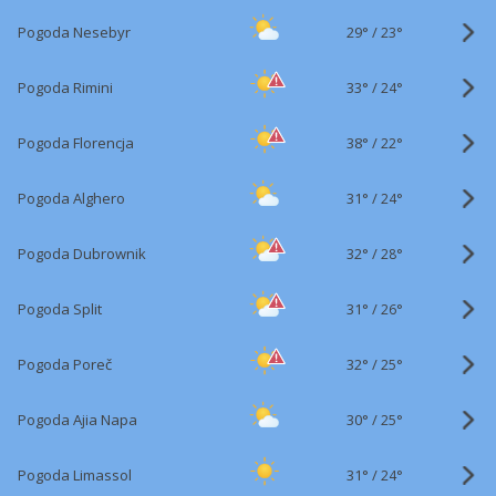
29°
/
Pogoda Nesebyr
23°
33°
/
Pogoda Rimini
24°
38°
/
Pogoda Florencja
22°
31°
/
Pogoda Alghero
24°
32°
/
Pogoda Dubrownik
28°
31°
/
Pogoda Split
26°
32°
/
Pogoda Poreč
25°
30°
/
Pogoda Ajia Napa
25°
31°
/
Pogoda Limassol
24°