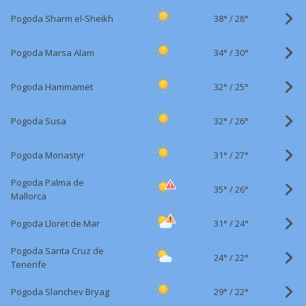
38°
/
Pogoda Sharm el-Sheikh
28°
34°
/
Pogoda Marsa Alam
30°
32°
/
Pogoda Hammamet
25°
32°
/
Pogoda Susa
26°
31°
/
Pogoda Monastyr
27°
Pogoda Palma de
35°
/
26°
Mallorca
31°
/
Pogoda Lloret de Mar
24°
Pogoda Santa Cruz de
24°
/
22°
Tenerife
29°
/
Pogoda Slanchev Bryag
22°