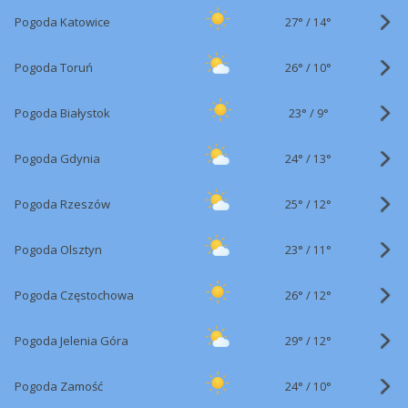
27°
/
Pogoda Katowice
14°
26°
/
Pogoda Toruń
10°
23°
/
Pogoda Białystok
9°
24°
/
Pogoda Gdynia
13°
25°
/
Pogoda Rzeszów
12°
23°
/
Pogoda Olsztyn
11°
26°
/
Pogoda Częstochowa
12°
29°
/
Pogoda Jelenia Góra
12°
24°
/
Pogoda Zamość
10°