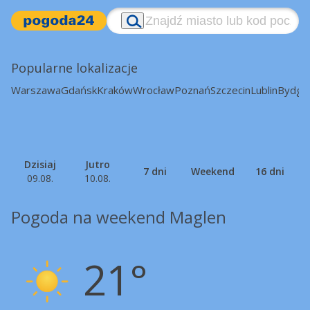
Popularne lokalizacje
Warszawa
Gdańsk
Kraków
Wrocław
Poznań
Szczecin
Lublin
Bydgo
Dzisiaj
Jutro
7 dni
Weekend
16 dni
09.08.
10.08.
Pogoda na weekend Maglen
21°