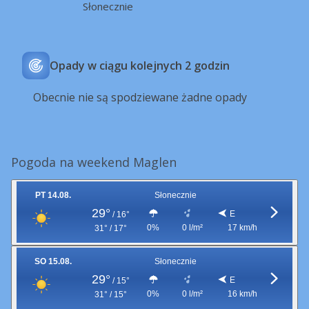
Słonecznie
Opady w ciągu kolejnych 2 godzin
Obecnie nie są spodziewane żadne opady
Pogoda na weekend Maglen
PT 14.08.
Słonecznie
29°
E
/
16°
0%
0 l/m²
17 km/h
31° / 17°
SO 15.08.
Słonecznie
29°
E
/
15°
0%
0 l/m²
16 km/h
31° / 15°