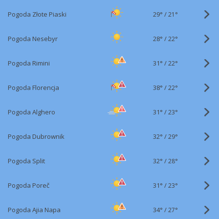
29°
/
Pogoda Złote Piaski
21°
28°
/
Pogoda Nesebyr
22°
31°
/
Pogoda Rimini
22°
38°
/
Pogoda Florencja
22°
31°
/
Pogoda Alghero
23°
32°
/
Pogoda Dubrownik
29°
32°
/
Pogoda Split
28°
31°
/
Pogoda Poreč
23°
34°
/
Pogoda Ajia Napa
27°