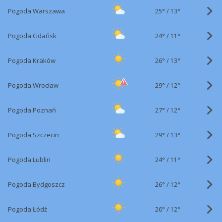
25°
/
Pogoda Warszawa
13°
24°
/
Pogoda Gdańsk
11°
26°
/
Pogoda Kraków
13°
29°
/
Pogoda Wrocław
12°
27°
/
Pogoda Poznań
12°
29°
/
Pogoda Szczecin
13°
24°
/
Pogoda Lublin
11°
26°
/
Pogoda Bydgoszcz
12°
26°
/
Pogoda Łódź
12°