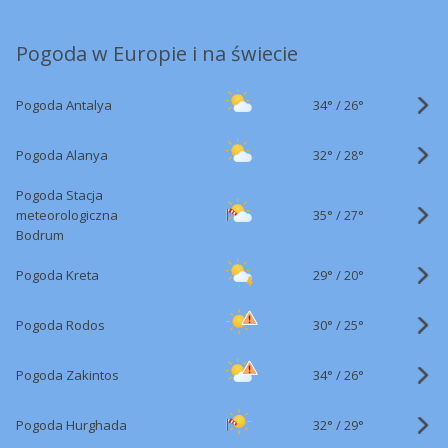
Pogoda w Europie i na świecie
34°
/
Pogoda Antalya
26°
32°
/
Pogoda Alanya
28°
Pogoda Stacja
35°
/
meteorologiczna
27°
Bodrum
29°
/
Pogoda Kreta
20°
30°
/
Pogoda Rodos
25°
34°
/
Pogoda Zakintos
26°
32°
/
Pogoda Hurghada
29°