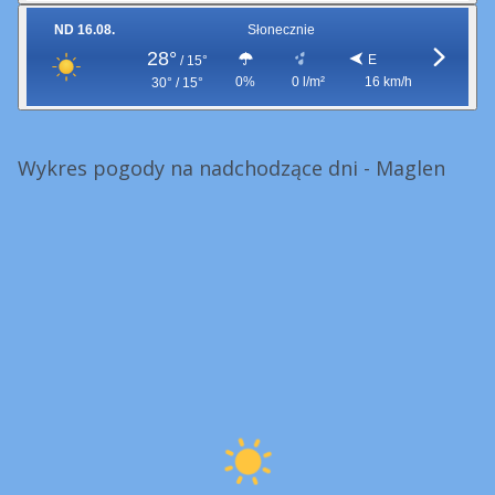
ND 16.08.
Słonecznie
28°
E
/
15°
0%
0 l/m²
16 km/h
30° / 15°
Wykres pogody na nadchodzące dni - Maglen