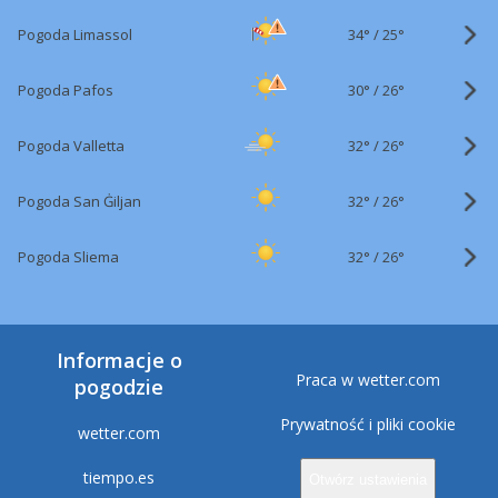
34°
/
Pogoda Limassol
25°
30°
/
Pogoda Pafos
26°
32°
/
Pogoda Valletta
26°
32°
/
Pogoda San Ġiljan
26°
32°
/
Pogoda Sliema
26°
Informacje o
Praca w wetter.com
pogodzie
Prywatność i pliki cookie
wetter.com
tiempo.es
Otwórz ustawienia