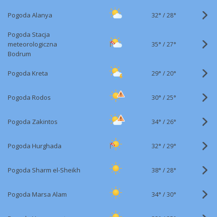
32°
/
Pogoda Alanya
28°
Pogoda Stacja
35°
/
meteorologiczna
27°
Bodrum
29°
/
Pogoda Kreta
20°
30°
/
Pogoda Rodos
25°
34°
/
Pogoda Zakintos
26°
32°
/
Pogoda Hurghada
29°
38°
/
Pogoda Sharm el-Sheikh
28°
34°
/
Pogoda Marsa Alam
30°