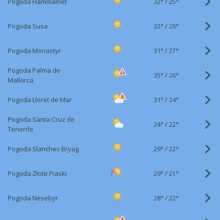
32°
/
Pogoda Hammamet
25°
32°
/
Pogoda Susa
26°
31°
/
Pogoda Monastyr
27°
Pogoda Palma de
35°
/
26°
Mallorca
31°
/
Pogoda Lloret de Mar
24°
Pogoda Santa Cruz de
24°
/
22°
Tenerife
29°
/
Pogoda Slanchev Bryag
22°
29°
/
Pogoda Złote Piaski
21°
28°
/
Pogoda Nesebyr
22°