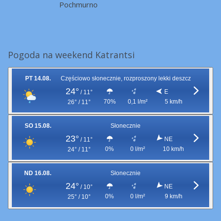
Pochmurno
Pogoda na weekend Katrantsi
PT 14.08.
Częściowo słonecznie, rozproszony lekki deszcz
24°
E
/
11°
70%
0,1 l/m²
5 km/h
26° / 11°
SO 15.08.
Słonecznie
23°
NE
/
11°
0%
0 l/m²
10 km/h
24° / 11°
ND 16.08.
Słonecznie
24°
NE
/
10°
0%
0 l/m²
9 km/h
25° / 10°