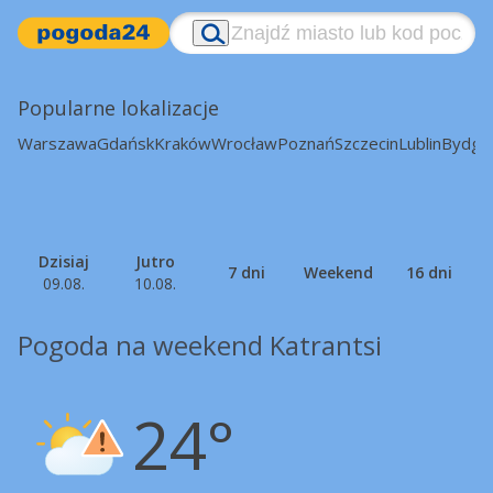
Popularne lokalizacje
Warszawa
Gdańsk
Kraków
Wrocław
Poznań
Szczecin
Lublin
Bydgo
Dzisiaj
Jutro
7 dni
Weekend
16 dni
09.08.
10.08.
Pogoda na weekend Katrantsi
24°