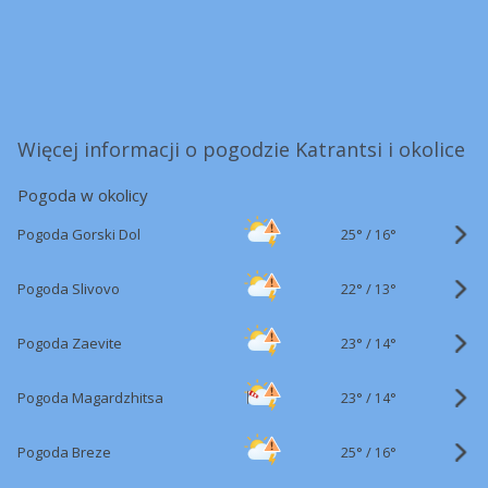
Więcej informacji o pogodzie Katrantsi i okolice
Pogoda w okolicy
25°
/
Pogoda Gorski Dol
16°
22°
/
Pogoda Slivovo
13°
23°
/
Pogoda Zaevite
14°
23°
/
Pogoda Magardzhitsa
14°
25°
/
Pogoda Breze
16°