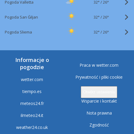
32°
/
Pogoda Valletta
26°
32°
/
Pogoda San Ġiljan
26°
32°
/
Pogoda Sliema
26°
Informacje o
Praca w wetter.com
pogodzie
Prywatność i pliki cookie
wetter.com
tiempo.es
Otwórz ustawienia
Wsparcie i kontakt
meteos24.fr
Nota prawna
ilmeteo24.it
Zgodność
weather24.co.uk