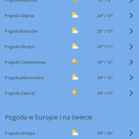
Pogoda Białystok
9°
24°
/
Pogoda Gdynia
13°
25°
/
Pogoda Rzeszów
12°
23°
/
Pogoda Olsztyn
11°
26°
/
Pogoda Częstochowa
12°
29°
/
Pogoda Jelenia Góra
12°
24°
/
Pogoda Zamość
10°
Pogoda w Europie i na świecie
34°
/
Pogoda Antalya
26°