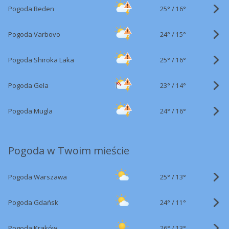
25°
/
Pogoda Beden
16°
24°
/
Pogoda Varbovo
15°
25°
/
Pogoda Shiroka Laka
16°
23°
/
Pogoda Gela
14°
24°
/
Pogoda Mugla
16°
Pogoda w Twoim mieście
25°
/
Pogoda Warszawa
13°
24°
/
Pogoda Gdańsk
11°
26°
/
Pogoda Kraków
13°