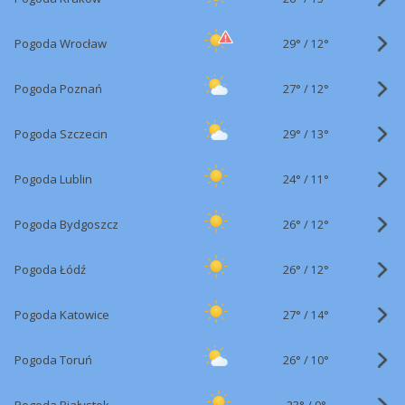
29°
/
Pogoda Wrocław
12°
27°
/
Pogoda Poznań
12°
29°
/
Pogoda Szczecin
13°
24°
/
Pogoda Lublin
11°
26°
/
Pogoda Bydgoszcz
12°
26°
/
Pogoda Łódź
12°
27°
/
Pogoda Katowice
14°
26°
/
Pogoda Toruń
10°
23°
/