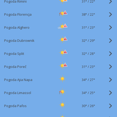
31°
/
Pogoda Rimini
22°
38°
/
Pogoda Florencja
22°
31°
/
Pogoda Alghero
23°
32°
/
Pogoda Dubrownik
29°
32°
/
Pogoda Split
28°
31°
/
Pogoda Poreč
23°
34°
/
Pogoda Ajia Napa
27°
34°
/
Pogoda Limassol
25°
30°
/
Pogoda Pafos
26°